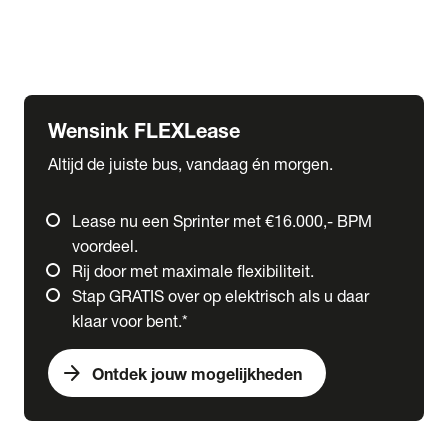
Ford
Fuso
Mercedes-Benz
Wensink FLEXLease
Altijd de juiste bus, vandaag én morgen.
Lease nu een Sprinter met €16.000,- BPM
voordeel.
Rij door met maximale flexibiliteit.
Stap GRATIS over op elektrisch als u daar
klaar voor bent.*
arrow_forward
Ontdek jouw mogelijkheden
expand_more
Trucks