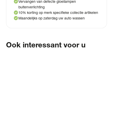
check_circle
Vervangen van defecte gloeilampen
buitenverlichting
check_circle
10% korting op merk specifieke collectie artikelen
check_circle
Maandelijks op zaterdag uw auto wassen
Ook interessant voor u