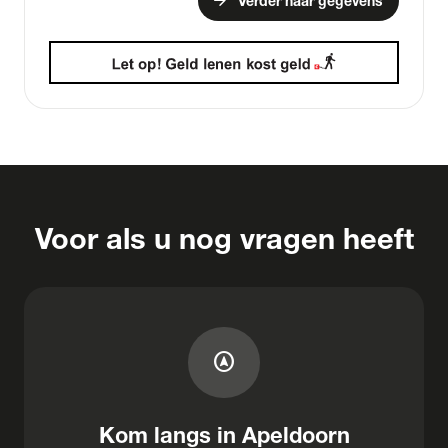
arrow_forward
Verder naar gegevens
Voor als u nog vragen heeft
assistant_navigation
Kom langs in Apeldoorn