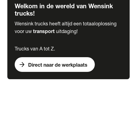
Welkom in de wereld van Wensink
trucks!
Wensink trucks heeft altijd een totaaloplossing
voor uw
transport
uitdaging!
Trucks van A tot Z.
arrow_forward
Direct naar de werkplaats
Lease
expand_more
Onderhoud
chevron_right
close
expand_more
Werkplaatsafspraak maken
Werkplaatsafspraak maken
Schade melden
expand_more
Onderhoud