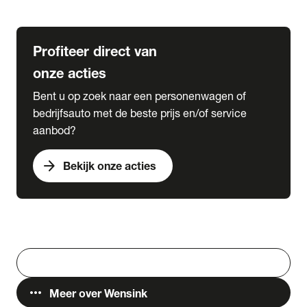
Lease & Services
Profiteer direct van
onze acties
Bent u op zoek naar een personenwagen of
bedrijfsauto met de beste prijs en/of service
aanbod?
arrow_forward
Bekijk onze acties
Vestigingen
Werken bij Wensink
search
Zoeken
more_horiz
Meer over Wensink