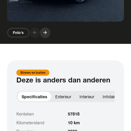
arrow_forward
arrow_forward
Foto's
Binnen en buiten
Deze is anders dan anderen
Specificaties
Exterieur
Interieur
Infotainment
Kenteken
57818
Kilometerstand
10 km