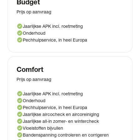
Budget
Prijs op aanvraag
check_circle
Jaarlijkse APK incl. roetmeting
check_circle
Onderhoud
check_circle
Pechhulpservice, in heel Europa
Comfort
Prijs op aanvraag
check_circle
Jaarlijkse APK incl. roetmeting
check_circle
Onderhoud
check_circle
Pechhulpservice, in heel Europa
check_circle
Jaarlijkse aircocheck en aircoreiniging
check_circle
Jaarlijkse all-in zomer- en wintercheck
check_circle
Vloeistoffen bijvullen
check_circle
Bandenspanning controleren en corrigeren