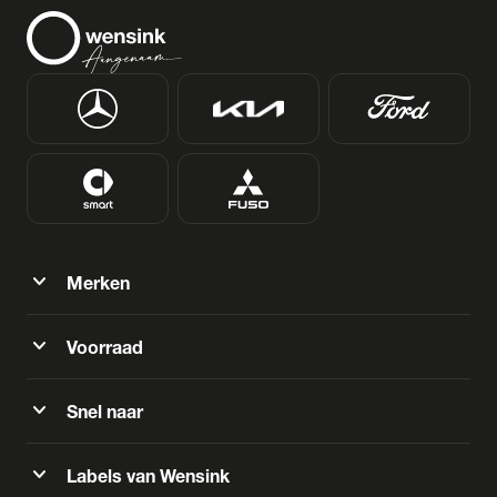
expand_more
Merken
expand_more
Voorraad
expand_more
Snel naar
expand_more
Labels van Wensink