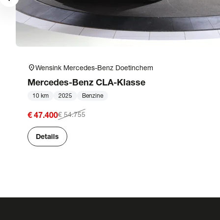
location_on
Wensink Mercedes-Benz Doetinchem
Mercedes-Benz
CLA-Klasse
10 km
2025
Benzine
€ 47.400
€ 54.755
Details