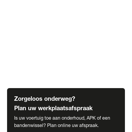
expand_more
Extra services
Beautykuur
Navigatie update
expand_more
Accessoires & onderdelen
Accessoires
Onderdelen
expand_more
Abonnementen
Alles over onze serviceabonnementen
Bandenhotel
expand_more
Schade melden
Meld hier je schade
Zorgeloos onderweg?
Plan uw werkplaatsafspraak
Is uw voertuig toe aan onderhoud, APK of een
bandenwissel? Plan online uw afspraak.