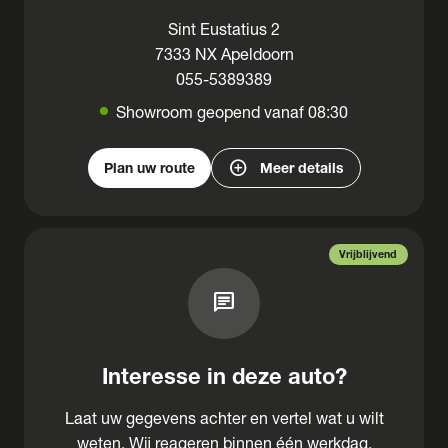
Sint Eustatius 2
7333 NX Apeldoorn
055-5389389
Showroom geopend vanaf 08:30
add_circle
Plan uw route
Meer details
Vrijblijvend
chat
Interesse in deze auto?
Laat uw gegevens achter en vertel wat u wilt
weten. Wij reageren binnen één werkdag.