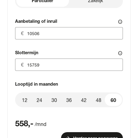
Particulier
Zakelijk
Aanbetaling of inruil
info
Slottermijn
info
Looptijd in maanden
12
24
30
36
42
48
60
60
558
,-
/mnd