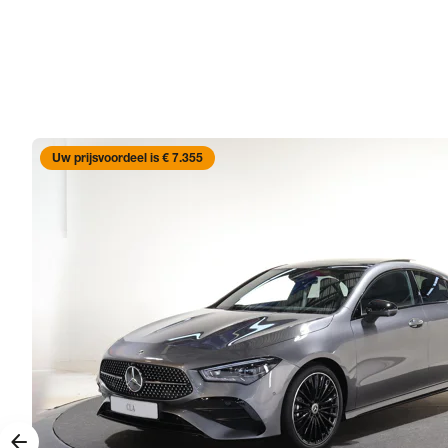
Uw prijsvoordeel is € 7.355
arrow_forward