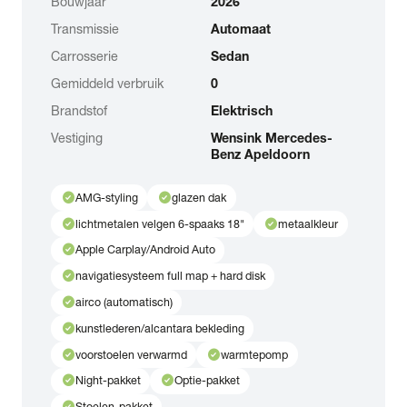
Bouwjaar
2026
Transmissie
Automaat
Carrosserie
Sedan
Gemiddeld verbruik
0
Brandstof
Elektrisch
Vestiging
Wensink Mercedes-
Benz Apeldoorn
check_circle
check_circle
AMG-styling
glazen dak
check_circle
check_circle
lichtmetalen velgen 6-spaaks 18"
metaalkleur
check_circle
Apple Carplay/Android Auto
check_circle
navigatiesysteem full map + hard disk
check_circle
airco (automatisch)
check_circle
kunstlederen/alcantara bekleding
check_circle
check_circle
voorstoelen verwarmd
warmtepomp
check_circle
check_circle
Night-pakket
Optie-pakket
Stoelen-pakket