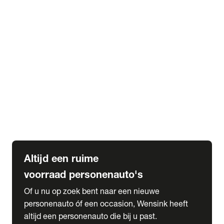
Elektrische Mercedes-Benz
Elektrische Occasions
Alles over elektrisch rijden
expand_more
Voorraad leasen
Private lease voorraad
Zakelijk lease voorraad
Occasion lease voorraad
Private Lease samenstellen
expand_more
Diensten
Expatriate Services & Diplomatic Sales
Altijd een ruime
voorraad personenauto's
Of u nu op zoek bent naar een nieuwe
personenauto óf een occasion, Wensink heeft
altijd een personenauto die bij u past.