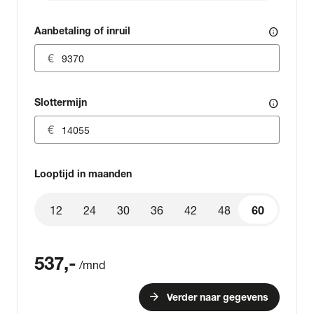
Aanbetaling of inruil
info
Slottermijn
info
Looptijd in maanden
12
24
30
36
42
48
60
60
537
,-
/mnd
arrow_forward
Verder naar gegevens