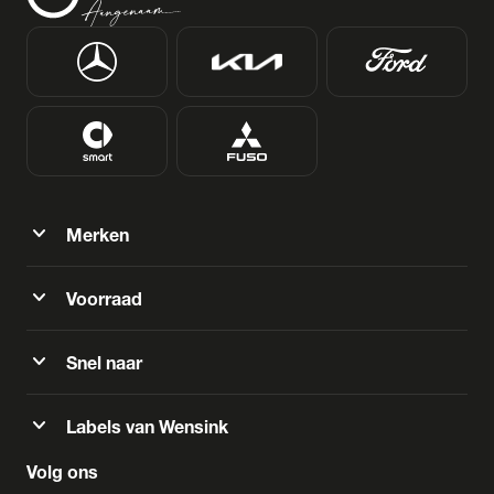
expand_more
Merken
expand_more
Voorraad
expand_more
Snel naar
expand_more
Labels van Wensink
Volg ons