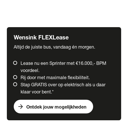
Ford
Fuso
Mercedes-Benz
Wensink FLEXLease
Altijd de juiste bus, vandaag én morgen.
Lease nu een Sprinter met €16.000,- BPM
voordeel.
Rij door met maximale flexibiliteit.
Stap GRATIS over op elektrisch als u daar
klaar voor bent.*
arrow_forward
Ontdek jouw mogelijkheden
expand_more
Trucks