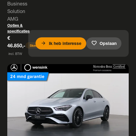
Business
Solution
AMG
Opties &
specificaties
€
arrow_forward
favorite
Ik heb interesse
Opslaan
46.850,-
5
keer bekeken
incl. BTW