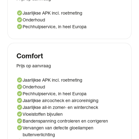
check_circle
Jaarlijkse APK incl. roetmeting
check_circle
Onderhoud
check_circle
Pechhulpservice, in heel Europa
Comfort
Prijs op aanvraag
check_circle
Jaarlijkse APK incl. roetmeting
check_circle
Onderhoud
check_circle
Pechhulpservice, in heel Europa
check_circle
Jaarlijkse aircocheck en aircoreiniging
check_circle
Jaarlijkse all-in zomer- en wintercheck
check_circle
Vloeistoffen bijvullen
check_circle
Bandenspanning controleren en corrigeren
check_circle
Vervangen van defecte gloeilampen
buitenverlichting