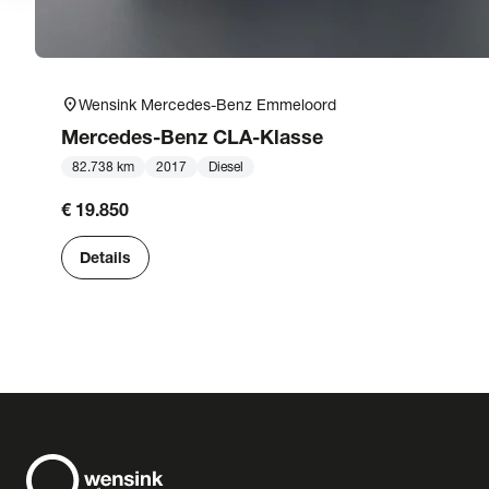
location_on
Wensink Mercedes-Benz Emmeloord
Mercedes-Benz
CLA-Klasse
82.738 km
2017
Diesel
€ 19.850
Details