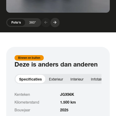
arrow_forward
arrow_forward
Foto's
360°
Binnen en buiten
Deze is anders dan anderen
Specificaties
Exterieur
Interieur
Infotainment
Kenteken
JGX96K
Kilometerstand
1.500 km
Bouwjaar
2025