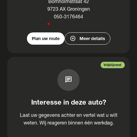
Bornholmstraat 42
9723 AX Groningen
050-3176464
add_circle
Plan uw route
Meer details
Vrijblijvend
chat
Interesse in deze auto?
Laat uw gegevens achter en vertel wat u wilt
weten. Wij reageren binnen één werkdag.