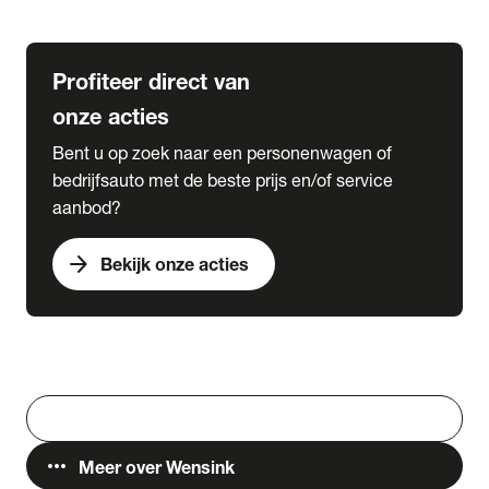
Lease & Services
Profiteer direct van
onze acties
Bent u op zoek naar een personenwagen of
bedrijfsauto met de beste prijs en/of service
aanbod?
arrow_forward
Bekijk onze acties
Vestigingen
Werken bij Wensink
search
Zoeken
more_horiz
Meer over Wensink