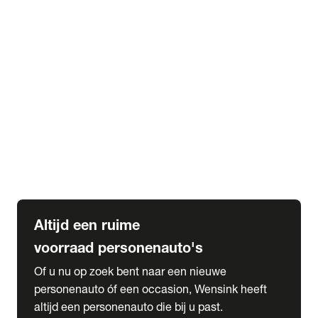
Elektrische Mercedes-Benz
Elektrische Occasions
Alles over elektrisch rijden
expand_more
Voorraad leasen
Private lease voorraad
Zakelijk lease voorraad
Occasion lease voorraad
Private Lease samenstellen
expand_more
Diensten
Expatriate Services & Diplomatic Sales
Altijd een ruime
voorraad personenauto's
Of u nu op zoek bent naar een nieuwe
personenauto óf een occasion, Wensink heeft
altijd een personenauto die bij u past.