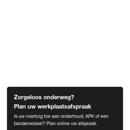
expand_more
Extra services
Beautykuur
Navigatie update
expand_more
Accessoires & onderdelen
Accessoires
Onderdelen
expand_more
Abonnementen
Alles over onze serviceabonnementen
Bandenhotel
expand_more
Schade melden
Meld hier je schade
Zorgeloos onderweg?
Plan uw werkplaatsafspraak
Is uw voertuig toe aan onderhoud, APK of een
bandenwissel? Plan online uw afspraak.