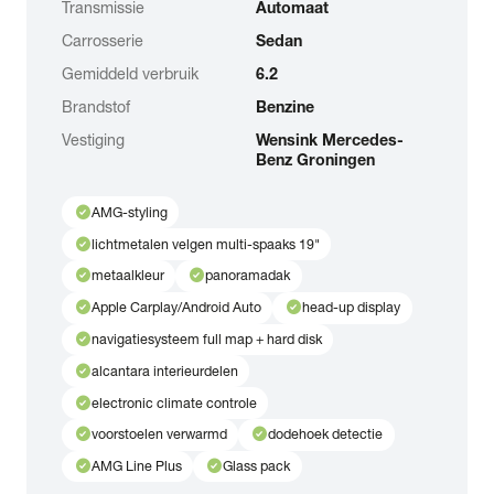
Transmissie
Automaat
Carrosserie
Sedan
Gemiddeld verbruik
6.2
Brandstof
Benzine
Vestiging
Wensink Mercedes-
Benz Groningen
check_circle
AMG-styling
check_circle
lichtmetalen velgen multi-spaaks 19"
check_circle
check_circle
metaalkleur
panoramadak
check_circle
check_circle
Apple Carplay/Android Auto
head-up display
check_circle
navigatiesysteem full map + hard disk
check_circle
alcantara interieurdelen
check_circle
electronic climate controle
check_circle
check_circle
voorstoelen verwarmd
dodehoek detectie
check_circle
check_circle
AMG Line Plus
Glass pack