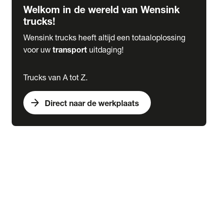
Welkom in de wereld van Wensink
trucks!
Wensink trucks heeft altijd een totaaloplossing
voor uw
transport
uitdaging!
Trucks van A tot Z.
arrow_forward
Direct naar de werkplaats
Lease
expand_more
Onderhoud
chevron_right
close
expand_more
Werkplaatsafspraak maken
Werkplaatsafspraak maken
Schade melden
expand_more
Onderhoud