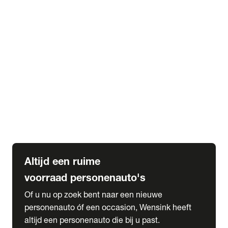
Elektrische Mercedes-Benz
Elektrische Occasions
Alles over elektrisch rijden
expand_more
Voorraad leasen
Private lease voorraad
Zakelijk lease voorraad
Occasion lease voorraad
Private Lease samenstellen
expand_more
Diensten
Expatriate Services & Diplomatic Sales
Altijd een ruime
voorraad personenauto's
Of u nu op zoek bent naar een nieuwe
personenauto óf een occasion, Wensink heeft
altijd een personenauto die bij u past.