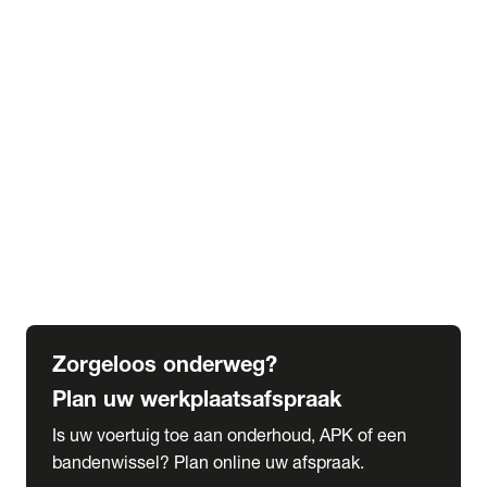
expand_more
Extra services
Beautykuur
Navigatie update
expand_more
Accessoires & onderdelen
Accessoires
Onderdelen
expand_more
Abonnementen
Alles over onze serviceabonnementen
Bandenhotel
expand_more
Schade melden
Meld hier je schade
Zorgeloos onderweg?
Plan uw werkplaatsafspraak
Is uw voertuig toe aan onderhoud, APK of een
bandenwissel? Plan online uw afspraak.