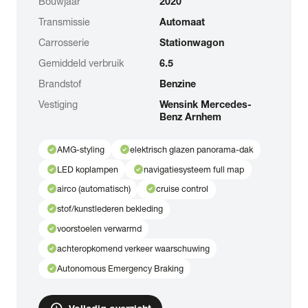
Bouwjaar
2020
Transmissie
Automaat
Carrosserie
Stationwagon
Gemiddeld verbruik
6.5
Brandstof
Benzine
Vestiging
Wensink Mercedes-
Benz Arnhem
check_circle
check_circle
AMG-styling
elektrisch glazen panorama-dak
check_circle
check_circle
LED koplampen
navigatiesysteem full map
check_circle
check_circle
airco (automatisch)
cruise control
check_circle
stof/kunstlederen bekleding
check_circle
voorstoelen verwarmd
check_circle
achteropkomend verkeer waarschuwing
check_circle
Autonomous Emergency Braking