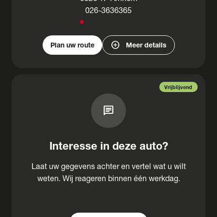
026-3636365
add_circle
Plan uw route
Meer details
Vrijblijvend
chat
Interesse in deze auto?
Laat uw gegevens achter en vertel wat u wilt
weten. Wij reageren binnen één werkdag.