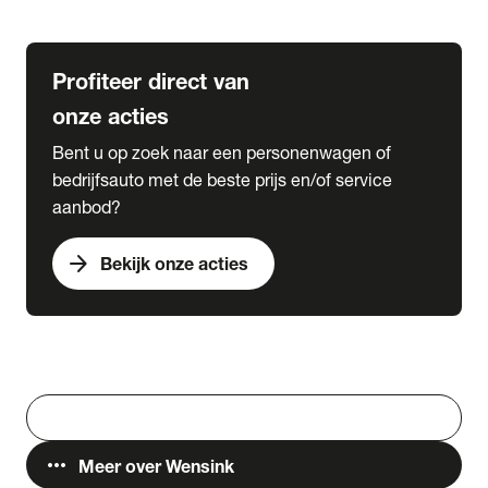
Lease & Services
Profiteer direct van
onze acties
Bent u op zoek naar een personenwagen of
bedrijfsauto met de beste prijs en/of service
aanbod?
arrow_forward
Bekijk onze acties
Vestigingen
Werken bij Wensink
search
Zoeken
more_horiz
Meer over Wensink