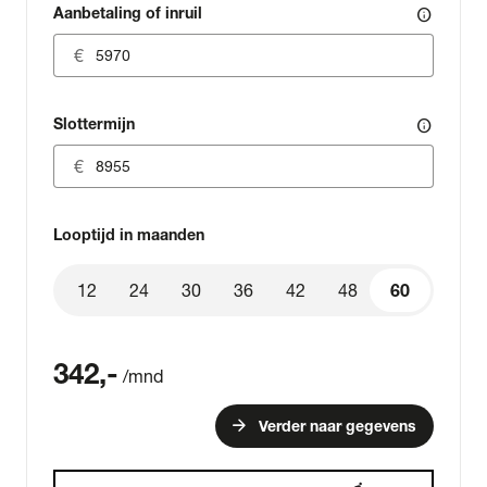
Aanbetaling of inruil
info
Slottermijn
info
Looptijd in maanden
12
24
30
36
42
48
60
60
342
,-
/mnd
arrow_forward
Verder naar gegevens