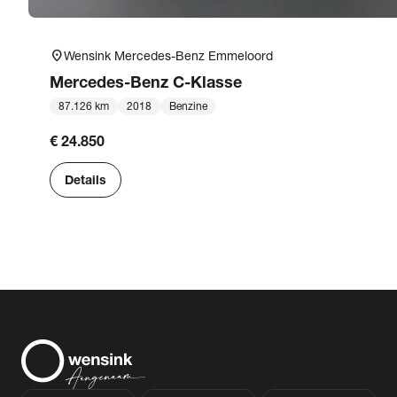
location_on
Wensink Mercedes-Benz Emmeloord
Mercedes-Benz
C-Klasse
87.126 km
2018
Benzine
€ 24.850
Details