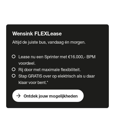
Ford
Fuso
Mercedes-Benz
Wensink FLEXLease
Altijd de juiste bus, vandaag én morgen.
Lease nu een Sprinter met €16.000,- BPM
voordeel.
Rij door met maximale flexibiliteit.
Stap GRATIS over op elektrisch als u daar
klaar voor bent.*
arrow_forward
Ontdek jouw mogelijkheden
expand_more
Trucks