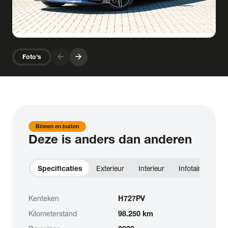
arrow_forward
arrow_forward
Foto's
Binnen en buiten
Deze is anders dan anderen
Specificaties
Exterieur
Interieur
Infotainment
Kenteken
H727PV
Kilometerstand
98.250 km