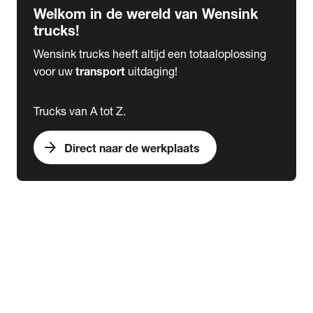
Welkom in de wereld van Wensink
trucks!
Wensink trucks heeft altijd een totaaloplossing
voor uw
transport
uitdaging!
Trucks van A tot Z.
arrow_forward
Direct naar de werkplaats
Lease
expand_more
Onderhoud
chevron_right
close
expand_more
Werkplaatsafspraak maken
Werkplaatsafspraak maken
Schade melden
expand_more
Onderhoud