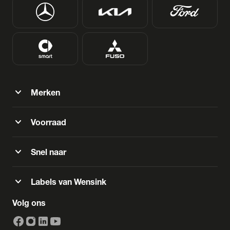
expand_more
Merken
expand_more
Voorraad
expand_more
Snel naar
expand_more
Labels van Wensink
Volg ons