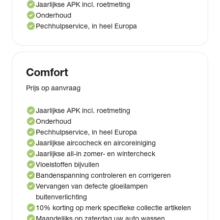
check_circle
Jaarlijkse APK incl. roetmeting
check_circle
Onderhoud
check_circle
Pechhulpservice, in heel Europa
Comfort
Prijs op aanvraag
check_circle
Jaarlijkse APK incl. roetmeting
check_circle
Onderhoud
check_circle
Pechhulpservice, in heel Europa
check_circle
Jaarlijkse aircocheck en aircoreiniging
check_circle
Jaarlijkse all-in zomer- en wintercheck
check_circle
Vloeistoffen bijvullen
check_circle
Bandenspanning controleren en corrigeren
check_circle
Vervangen van defecte gloeilampen
buitenverlichting
check_circle
10% korting op merk specifieke collectie artikelen
check_circle
Maandelijks op zaterdag uw auto wassen