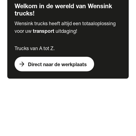
Welkom in de wereld van Wensink
trucks!
Wensink trucks heeft altijd een totaaloplossing
voor uw
transport
uitdaging!
Trucks van A tot Z.
arrow_forward
Direct naar de werkplaats
Lease
expand_more
Onderhoud
chevron_right
close
expand_more
Werkplaatsafspraak maken
Werkplaatsafspraak maken
Schade melden
expand_more
Onderhoud