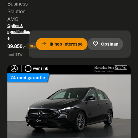
Business
Solution
AMG
Opties &
specificaties
€
arrow_forward
favorite
Ik heb interesse
Opslaan
39.850,-
3
keer bekeken
incl. BTW