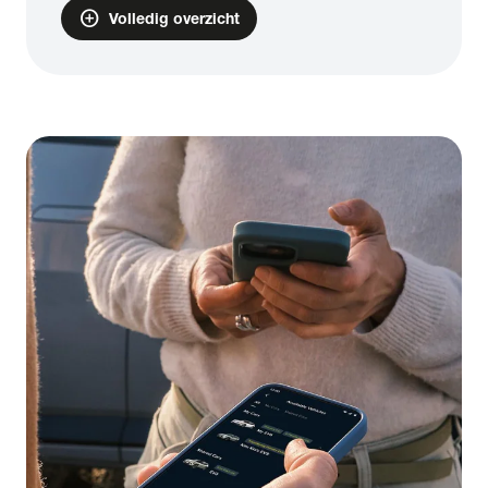
add_circle
Volledig overzicht