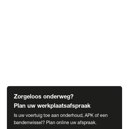
expand_more
Extra services
Beautykuur
Navigatie update
expand_more
Accessoires & onderdelen
Accessoires
Onderdelen
expand_more
Abonnementen
Alles over onze serviceabonnementen
Bandenhotel
expand_more
Schade melden
Meld hier je schade
Zorgeloos onderweg?
Plan uw werkplaatsafspraak
Is uw voertuig toe aan onderhoud, APK of een
bandenwissel? Plan online uw afspraak.