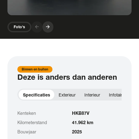
arrow_forward
arrow_forward
Foto's
Binnen en buiten
Deze is anders dan anderen
Specificaties
Exterieur
Interieur
Infotainment
Kenteken
HKB87V
Kilometerstand
41.962 km
Bouwjaar
2025