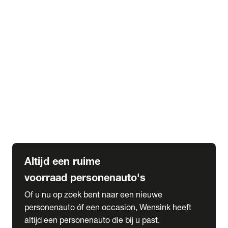
Elektrische Mercedes-Benz
Elektrische Occasions
Alles over elektrisch rijden
expand_more
Voorraad leasen
Private lease voorraad
Zakelijk lease voorraad
Occasion lease voorraad
Private Lease samenstellen
expand_more
Diensten
Expatriate Services & Diplomatic Sales
Altijd een ruime
voorraad personenauto's
Of u nu op zoek bent naar een nieuwe
personenauto óf een occasion, Wensink heeft
altijd een personenauto die bij u past.