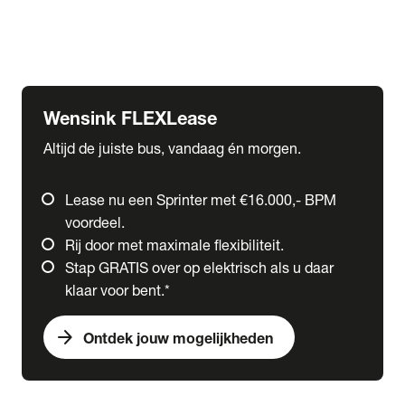
Ford
Fuso
Mercedes-Benz
Wensink FLEXLease
Altijd de juiste bus, vandaag én morgen.
Lease nu een Sprinter met €16.000,- BPM
voordeel.
Rij door met maximale flexibiliteit.
Stap GRATIS over op elektrisch als u daar
klaar voor bent.*
arrow_forward
Ontdek jouw mogelijkheden
expand_more
Trucks