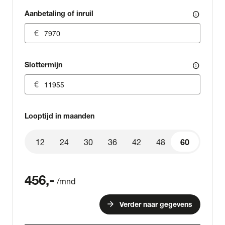
Aanbetaling of inruil
info
Slottermijn
info
Looptijd in maanden
12
24
30
36
42
48
60
60
456
,-
/mnd
arrow_forward
Verder naar gegevens