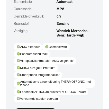
Transmissie
Automaat
Carrosserie
MPV
Gemiddeld verbruik
5.9
Brandstof
Benzine
Vestiging
Wensink Mercedes-
Benz Harderwijk
check_circle
check_circle
AMG exterieur
Cosmoszwart
check_circle
Panoramaschuifdak
check_circle
Vijf-spaak lichtmetalen AMG velgen 18"
check_circle
MBUX navigatie Premium
check_circle
Smartphone Integratiepakket
Automatische airconditioning THERMOTRONIC met
check_circle
2 zone
check_circle
Lederlook ARTICO/microvezel MICROCUT zwart
check_circle
Verwarmde stoelen vooraan