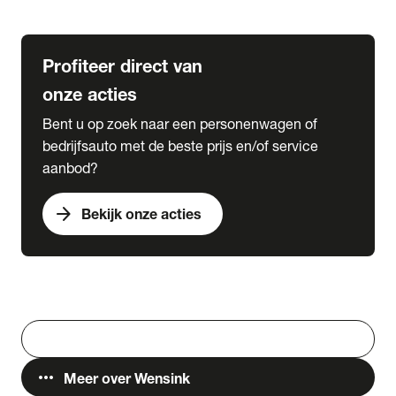
Lease & Services
Profiteer direct van
onze acties
Bent u op zoek naar een personenwagen of
bedrijfsauto met de beste prijs en/of service
aanbod?
arrow_forward
Bekijk onze acties
Vestigingen
Werken bij Wensink
search
Zoeken
more_horiz
Meer over Wensink