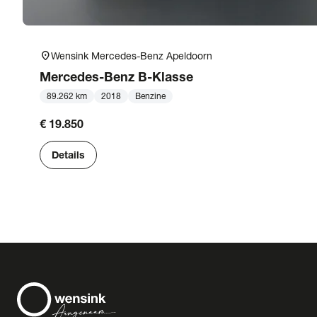
location_on
Wensink Mercedes-Benz Apeldoorn
Mercedes-Benz
B-Klasse
89.262 km
2018
Benzine
€ 19.850
Details