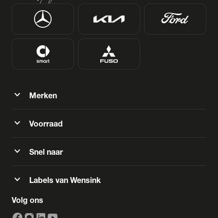
expand_more
Merken
expand_more
Voorraad
expand_more
Snel naar
expand_more
Labels van Wensink
Volg ons