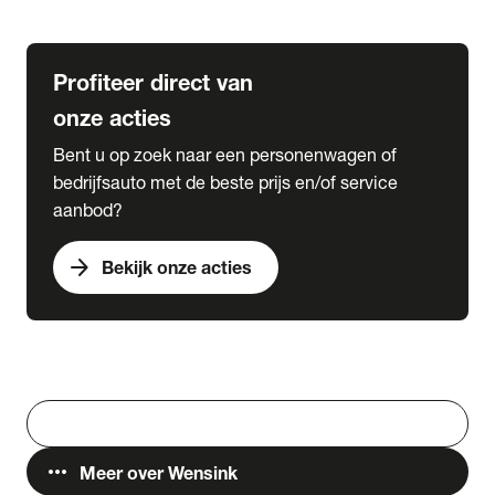
Lease & Services
Profiteer direct van
onze acties
Bent u op zoek naar een personenwagen of
bedrijfsauto met de beste prijs en/of service
aanbod?
arrow_forward
Bekijk onze acties
Vestigingen
Werken bij Wensink
search
Zoeken
more_horiz
Meer over Wensink