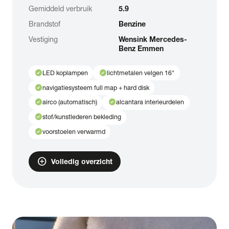
Gemiddeld verbruik
5.9
Brandstof
Benzine
Vestiging
Wensink Mercedes-
Benz Emmen
check_circle
check_circle
LED koplampen
lichtmetalen velgen 16"
check_circle
navigatiesysteem full map + hard disk
check_circle
check_circle
airco (automatisch)
alcantara interieurdelen
check_circle
stof/kunstlederen bekleding
check_circle
voorstoelen verwarmd
add_circle
Volledig overzicht