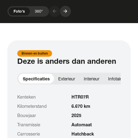
arrow_forward
arrow_forward
Foto's
360°
Binnen en buiten
Deze is anders dan anderen
Specificaties
Exterieur
Interieur
Infotainment
Kenteken
HTR07R
Kilometerstand
6.670 km
Bouwjaar
2025
Transmissie
Automaat
Carrosserie
Hatchback