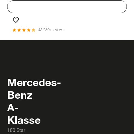
person
Login
favorite
Favorieten
star
star
star
star
star_half
48.250+ reviews
Mercedes-
Benz
A-
Klasse
180 Star