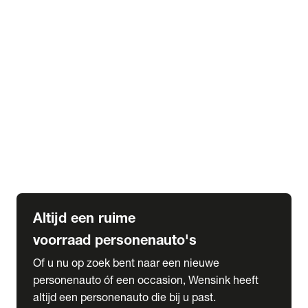
Elektrische Mercedes-Benz
Elektrische Occasions
Alles over elektrisch rijden
expand_more
Voorraad leasen
Private lease voorraad
Zakelijk lease voorraad
Occasion lease voorraad
Private Lease samenstellen
expand_more
Diensten
Expatriate Services & Diplomatic Sales
Altijd een ruime
voorraad personenauto's
Of u nu op zoek bent naar een nieuwe
personenauto óf een occasion, Wensink heeft
altijd een personenauto die bij u past.