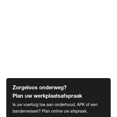
expand_more
Extra services
Beautykuur
Navigatie update
expand_more
Accessoires & onderdelen
Accessoires
Onderdelen
expand_more
Abonnementen
Alles over onze serviceabonnementen
Bandenhotel
expand_more
Schade melden
Meld hier je schade
Zorgeloos onderweg?
Plan uw werkplaatsafspraak
Is uw voertuig toe aan onderhoud, APK of een
bandenwissel? Plan online uw afspraak.