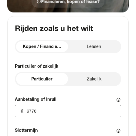
info
Financieren, kopen of lease?
Rijden zoals u het wilt
Kopen / Financieren
Leasen
Particulier of zakelijk
Particulier
Zakelijk
Aanbetaling of inruil
info
Slottermijn
info