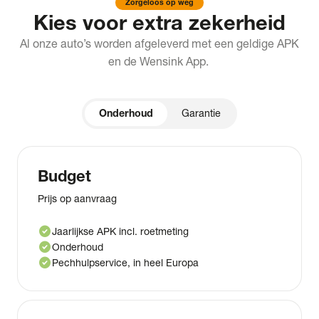
Zorgeloos op weg
Kies voor extra zekerheid
Al onze auto’s worden afgeleverd met een geldige APK
en de Wensink App.
Onderhoud
Garantie
Budget
Prijs op aanvraag
check_circle
Jaarlijkse APK incl. roetmeting
check_circle
Onderhoud
check_circle
Pechhulpservice, in heel Europa