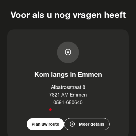
Voor als u nog vragen heeft
assistant_navigation
Kom langs in Emmen
Albatrosstraat 8
7821 AM Emmen
0591-650640
add_circle
Plan uw route
Meer details