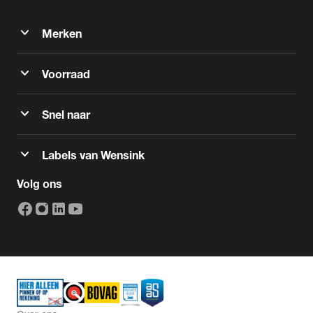
expand_more
Merken
expand_more
Voorraad
expand_more
Snel naar
expand_more
Labels van Wensink
Volg ons