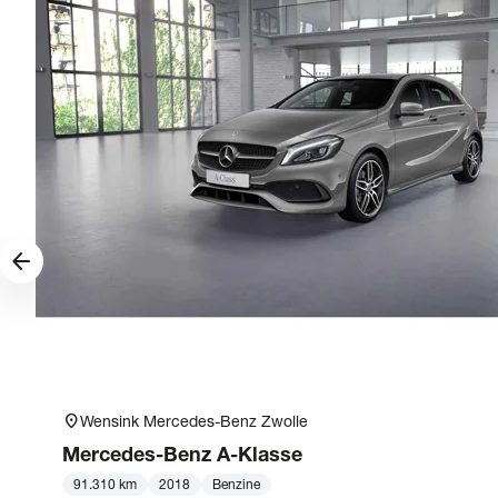
arrow_forward
location_on
Wensink Mercedes-Benz Zwolle
Mercedes-Benz
A-Klasse
91.310 km
2018
Benzine