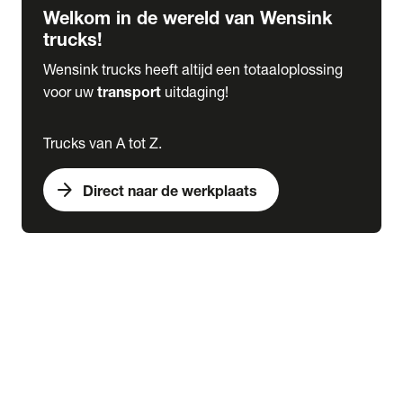
Welkom in de wereld van Wensink
trucks!
Wensink trucks heeft altijd een totaaloplossing
voor uw
transport
uitdaging!
Trucks van A tot Z.
arrow_forward
Direct naar de werkplaats
Lease
expand_more
Onderhoud
chevron_right
close
expand_more
Werkplaatsafspraak maken
Werkplaatsafspraak maken
Schade melden
expand_more
Onderhoud