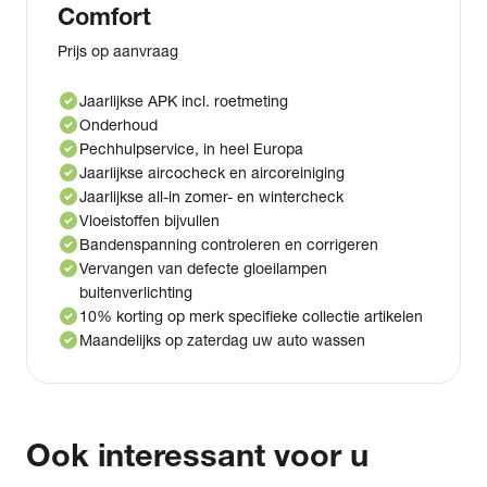
Comfort
Prijs op aanvraag
check_circle
Jaarlijkse APK incl. roetmeting
check_circle
Onderhoud
check_circle
Pechhulpservice, in heel Europa
check_circle
Jaarlijkse aircocheck en aircoreiniging
check_circle
Jaarlijkse all-in zomer- en wintercheck
check_circle
Vloeistoffen bijvullen
check_circle
Bandenspanning controleren en corrigeren
check_circle
Vervangen van defecte gloeilampen
buitenverlichting
check_circle
10% korting op merk specifieke collectie artikelen
check_circle
Maandelijks op zaterdag uw auto wassen
Ook interessant voor u