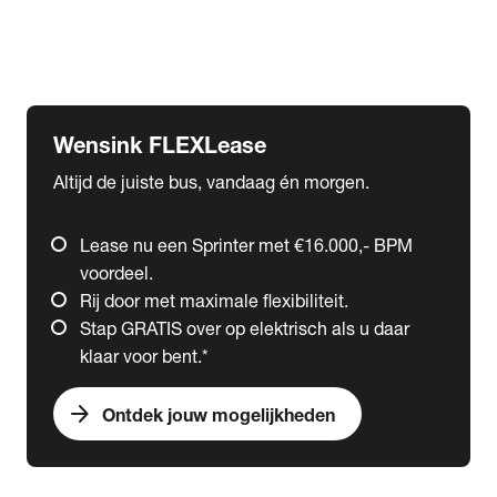
Ford
Fuso
Mercedes-Benz
Wensink FLEXLease
Altijd de juiste bus, vandaag én morgen.
Lease nu een Sprinter met €16.000,- BPM
voordeel.
Rij door met maximale flexibiliteit.
Stap GRATIS over op elektrisch als u daar
klaar voor bent.*
arrow_forward
Ontdek jouw mogelijkheden
expand_more
Trucks