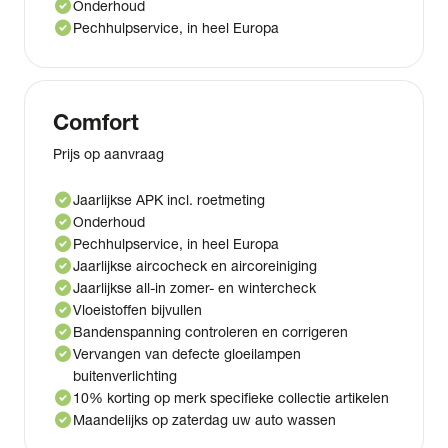
check_circle
Onderhoud
check_circle
Pechhulpservice, in heel Europa
Comfort
Prijs op aanvraag
check_circle
Jaarlijkse APK incl. roetmeting
check_circle
Onderhoud
check_circle
Pechhulpservice, in heel Europa
check_circle
Jaarlijkse aircocheck en aircoreiniging
check_circle
Jaarlijkse all-in zomer- en wintercheck
check_circle
Vloeistoffen bijvullen
check_circle
Bandenspanning controleren en corrigeren
check_circle
Vervangen van defecte gloeilampen
buitenverlichting
check_circle
10% korting op merk specifieke collectie artikelen
check_circle
Maandelijks op zaterdag uw auto wassen