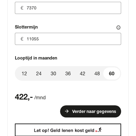
Slottermijn
info
Looptijd in maanden
12
24
30
36
42
48
60
60
422
,-
/mnd
arrow_forward
Verder naar gegevens