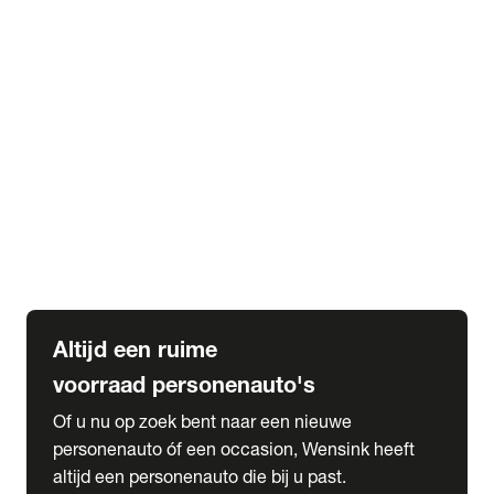
Elektrische Mercedes-Benz
Elektrische Occasions
Alles over elektrisch rijden
expand_more
Voorraad leasen
Private lease voorraad
Zakelijk lease voorraad
Occasion lease voorraad
Private Lease samenstellen
expand_more
Diensten
Expatriate Services & Diplomatic Sales
Altijd een ruime
voorraad personenauto's
Of u nu op zoek bent naar een nieuwe
personenauto óf een occasion, Wensink heeft
altijd een personenauto die bij u past.