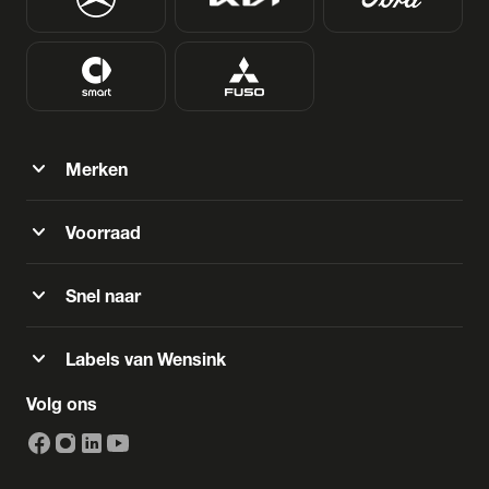
expand_more
Merken
expand_more
Voorraad
expand_more
Snel naar
expand_more
Labels van Wensink
Volg ons