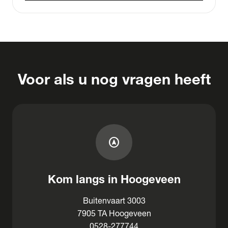
Voor als u nog vragen heeft
assistant_navigation
Kom langs in Hoogeveen
Buitenvaart 3003
7905 TA Hoogeveen
0528-277744