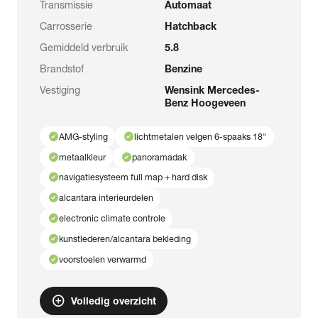
Transmissie
Automaat
Carrosserie
Hatchback
Gemiddeld verbruik
5.8
Brandstof
Benzine
Vestiging
Wensink Mercedes-
Benz Hoogeveen
check_circle
check_circle
AMG-styling
lichtmetalen velgen 6-spaaks 18"
check_circle
check_circle
metaalkleur
panoramadak
check_circle
navigatiesysteem full map + hard disk
check_circle
alcantara interieurdelen
check_circle
electronic climate controle
check_circle
kunstlederen/alcantara bekleding
check_circle
voorstoelen verwarmd
add_circle
Volledig overzicht