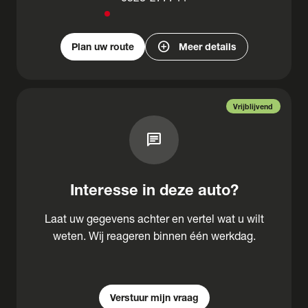
add_circle
Plan uw route
Meer details
Vrijblijvend
chat
Interesse in deze auto?
Laat uw gegevens achter en vertel wat u wilt
weten. Wij reageren binnen één werkdag.
Verstuur mijn vraag