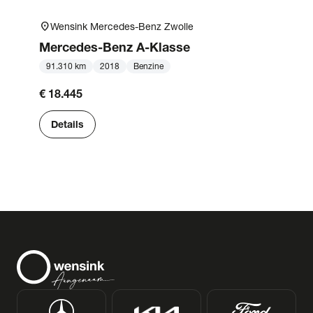
location_on
Wensink Mercedes-Benz Zwolle
Mercedes-Benz
A-Klasse
91.310 km
2018
Benzine
€ 18.445
Details