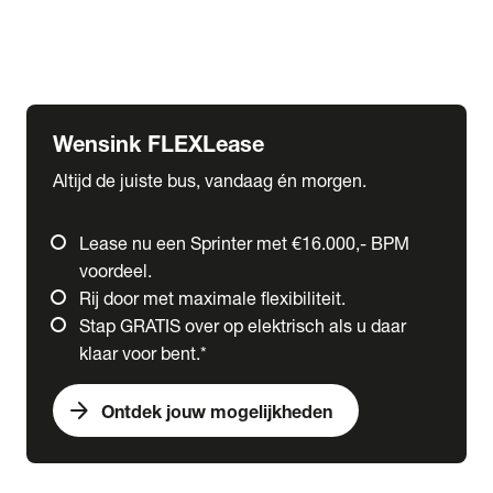
Ford
Fuso
Mercedes-Benz
Wensink FLEXLease
Altijd de juiste bus, vandaag én morgen.
Lease nu een Sprinter met €16.000,- BPM
voordeel.
Rij door met maximale flexibiliteit.
Stap GRATIS over op elektrisch als u daar
klaar voor bent.*
arrow_forward
Ontdek jouw mogelijkheden
expand_more
Trucks