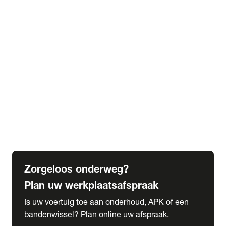
expand_more
Extra services
Beautykuur
Navigatie update
expand_more
Accessoires & onderdelen
Accessoires
Onderdelen
expand_more
Abonnementen
Alles over onze serviceabonnementen
Bandenhotel
expand_more
Schade melden
Meld hier je schade
Zorgeloos onderweg?
Plan uw werkplaatsafspraak
Is uw voertuig toe aan onderhoud, APK of een
bandenwissel? Plan online uw afspraak.