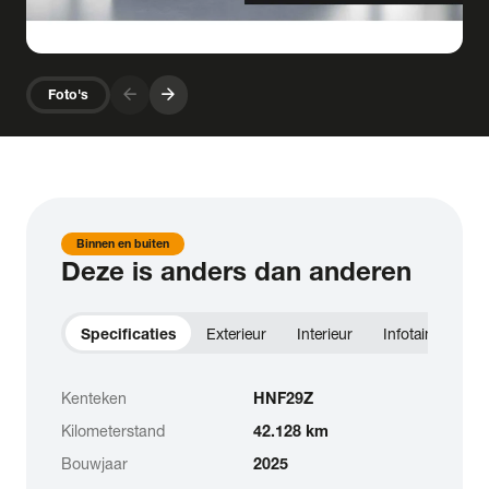
arrow_forward
arrow_forward
Foto's
Binnen en buiten
Deze is anders dan anderen
Specificaties
Exterieur
Interieur
Infotainment
Kenteken
HNF29Z
Kilometerstand
42.128 km
Bouwjaar
2025