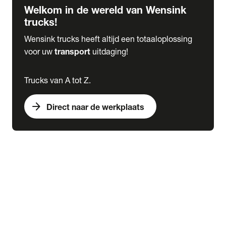
Welkom in de wereld van Wensink
trucks!
Wensink trucks heeft altijd een totaaloplossing
voor uw
transport
uitdaging!
Trucks van A tot Z.
arrow_forward
Direct naar de werkplaats
Lease
expand_more
Onderhoud
chevron_right
close
expand_more
Werkplaatsafspraak maken
Werkplaatsafspraak maken
Schade melden
expand_more
Onderhoud