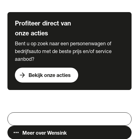
Lease & Services
Profiteer direct van
onze acties
Bent u op zoek naar een personenwagen of
bedrijfsauto met de beste prijs en/of service
aanbod?
arrow_forward
Bekijk onze acties
Vestigingen
Werken bij Wensink
search
Zoeken
more_horiz
Meer over Wensink