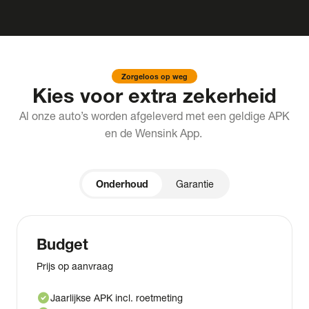
Zorgeloos op weg
Kies voor extra zekerheid
Al onze auto’s worden afgeleverd met een geldige APK
en de Wensink App.
Onderhoud
Garantie
Budget
Prijs op aanvraag
check_circle
Jaarlijkse APK incl. roetmeting