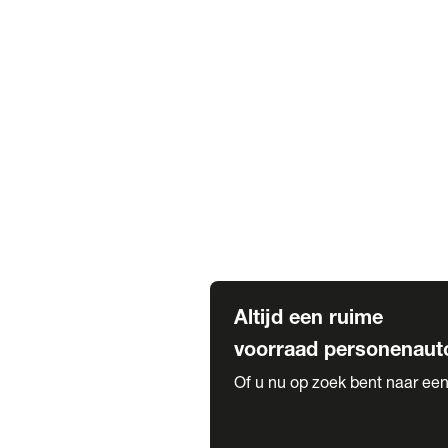
Elektrische Mercedes-Benz
Elektrische Occasions
Alles over elektrisch rijden
Voorraad leasen
Private lease voorraad
Zakelijk lease voorraad
Occasion lease voorraad
Private Lease samenstellen
Diensten
Expatriate Services & Diplomatic
Altijd een ruime
voorraad personenaut
Of u nu op zoek bent naar een