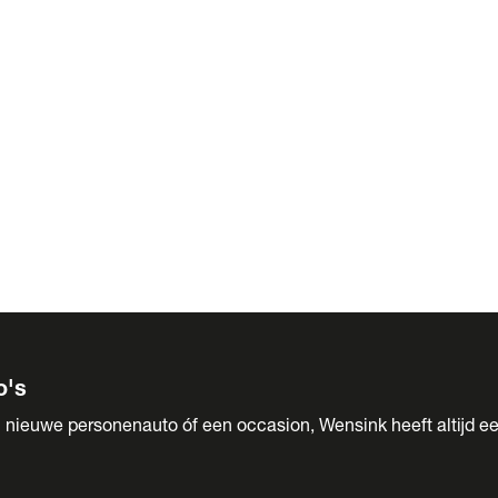
 Sales
o's
 nieuwe personenauto óf een occasion, Wensink heeft altijd ee