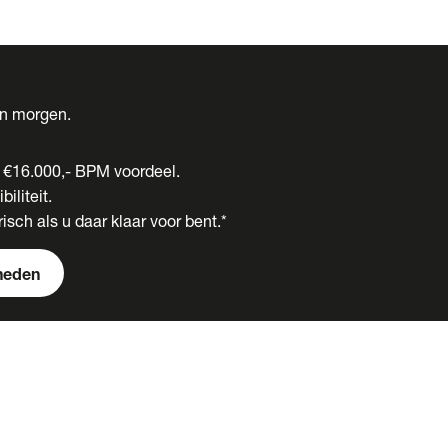
én morgen.
t €16.000,- BPM voordeel.
biliteit.
isch als u daar klaar voor bent.*
heden