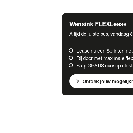
Fuso
Mercedes-Benz
Wensink FLEXLease
Altijd de juiste bus, vandaag 
Lease nu een Sprinter me
Rij door met maximale flexi
Stap GRATIS over op elektr
arrow_forward
Ontdek jouw mogelijk
Trucks
chevron_right
close
Onze merken
Mercedes Benz Trucks