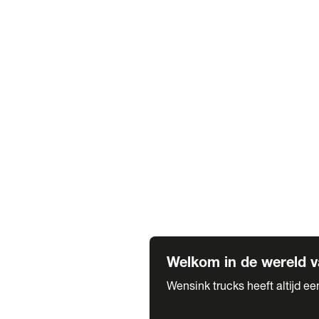
Truck verhuur
Service & onderhoud
APK
Onze labels & partners
Truck & Trailer
Trias Trailers
Spuiterij B. de Wilde
Carrosseriewerk Van de Weijer
Fleetcraft
A1 Automotive
Vestigingen
Bekijk alle vestigingen
Welkom in de wereld v
Wensink trucks heeft altijd e