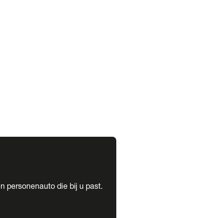
expand_more
expand_more
n personenauto die bij u past.