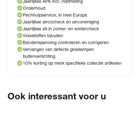
check_circle
Jaarlijkse APK incl. roetmeting
check_circle
Onderhoud
check_circle
Pechhulpservice, in heel Europa
check_circle
Jaarlijkse aircocheck en aircoreiniging
check_circle
Jaarlijkse all-in zomer- en wintercheck
check_circle
Vloeistoffen bijvullen
check_circle
Bandenspanning controleren en corrigeren
check_circle
Vervangen van defecte gloeilampen
buitenverlichting
check_circle
10% korting op merk specifieke collectie artikelen
Ook interessant voor u