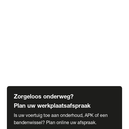
expand_more
Extra services
Beautykuur
Navigatie update
expand_more
Accessoires & onderdelen
Accessoires
Onderdelen
expand_more
Abonnementen
Alles over onze serviceabonnementen
Bandenhotel
expand_more
Schade melden
Meld hier je schade
Zorgeloos onderweg?
Plan uw werkplaatsafspraak
Is uw voertuig toe aan onderhoud, APK of een
bandenwissel? Plan online uw afspraak.