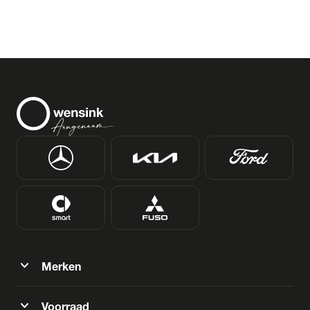
expand_more
Merken
expand_more
Voorraad