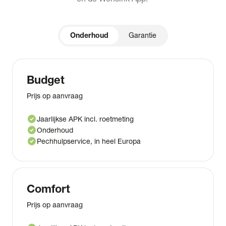
Onderhoud
Garantie
Budget
Prijs op aanvraag
check_circle
Jaarlijkse APK incl. roetmeting
check_circle
Onderhoud
check_circle
Pechhulpservice, in heel Europa
Comfort
Prijs op aanvraag