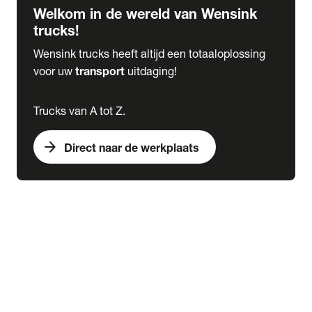
Welkom in de wereld van Wensink
trucks!
Wensink trucks heeft altijd een totaaloplossing
voor uw
transport
uitdaging!
Trucks van A tot Z.
arrow_forward
Direct naar de werkplaats
Lease
expand_more
Onderhoud
chevron_right
close
expand_more
Werkplaatsafspraak maken
Werkplaatsafspraak maken
Schade melden
expand_more
Onderhoud