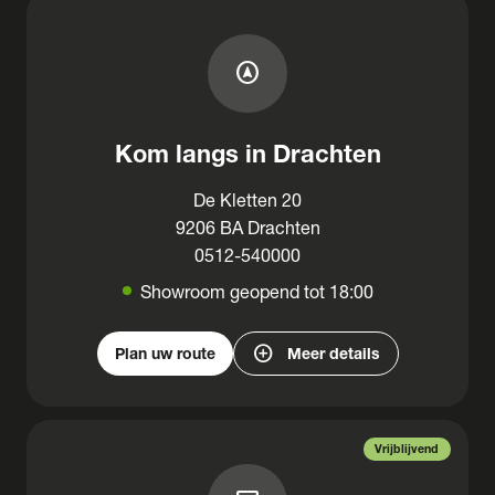
assistant_navigation
Kom langs in Drachten
De Kletten 20
9206 BA Drachten
0512-540000
Showroom geopend tot 18:00
add_circle
Plan uw route
Meer details
Vrijblijvend