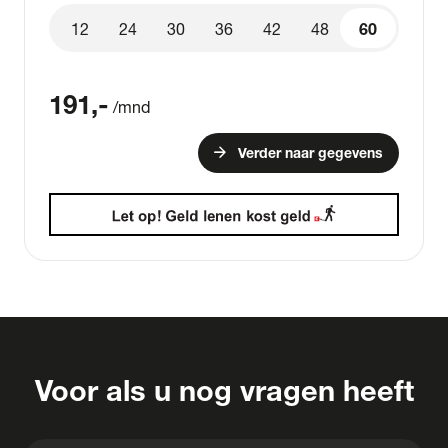
12
24
30
36
42
48
60
60
191
,-
/mnd
arrow_forward
Verder naar gegevens
Voor als u nog vragen heeft