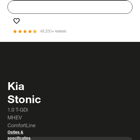
person
Login
favorite
Favorieten
star
star
star
star
star_half
48.250+ reviews
Kia
Stonic
1.0 T-GDi
MHEV
ComfortLine
Opties &
specificaties