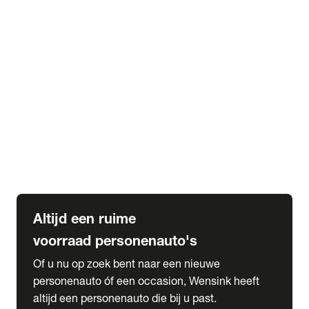
Elektrische Mercedes-Benz
Elektrische Occasions
Alles over elektrisch rijden
expand_more
Voorraad leasen
Private lease voorraad
Zakelijk lease voorraad
Occasion lease voorraad
Private Lease samenstellen
expand_more
Diensten
Expatriate Services & Diplomatic Sales
Altijd een ruime
voorraad personenauto's
Of u nu op zoek bent naar een nieuwe
personenauto óf een occasion, Wensink heeft
altijd een personenauto die bij u past.