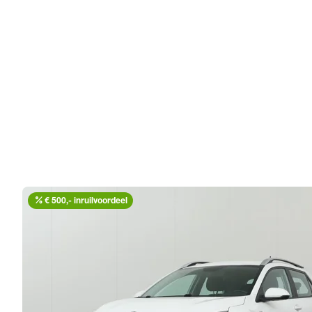
percent
€ 500,- inruilvoordeel