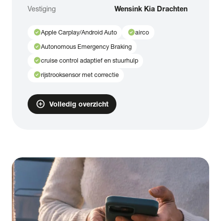
Vestiging
Wensink Kia Drachten
check_circle
check_circle
Apple Carplay/Android Auto
airco
check_circle
Autonomous Emergency Braking
check_circle
cruise control adaptief en stuurhulp
check_circle
rijstrooksensor met correctie
add_circle
Volledig overzicht