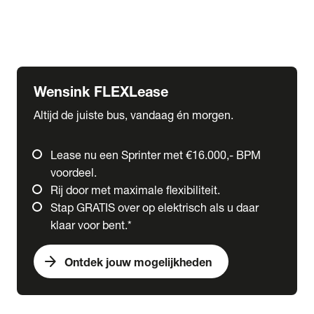
Ford
Fuso
Mercedes-Benz
Wensink FLEXLease
Altijd de juiste bus, vandaag én morgen.
Lease nu een Sprinter met €16.000,- BPM
voordeel.
Rij door met maximale flexibiliteit.
Stap GRATIS over op elektrisch als u daar
klaar voor bent.*
arrow_forward
Ontdek jouw mogelijkheden
expand_more
Trucks