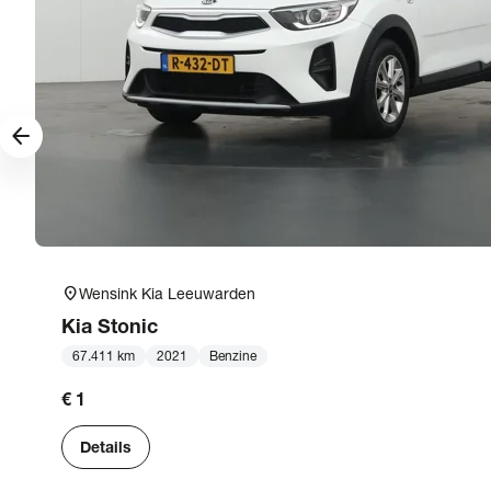
arrow_forward
location_on
Wensink Kia Leeuwarden
Kia
Stonic
67.411 km
2021
Benzine
€ 1
Details