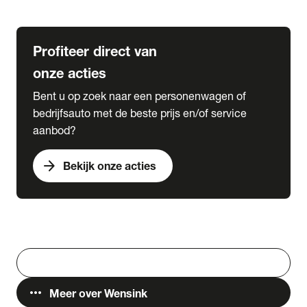
Lease & Services
Profiteer direct van
onze acties
Bent u op zoek naar een personenwagen of
bedrijfsauto met de beste prijs en/of service
aanbod?
arrow_forward
Bekijk onze acties
Vestigingen
Werken bij Wensink
search
Zoeken
more_horiz
Meer over Wensink