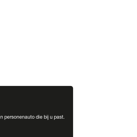
expand_more
expand_more
n personenauto die bij u past.