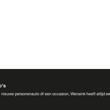
 Sales
o's
 nieuwe personenauto óf een occasion, Wensink heeft altijd ee