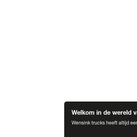
Truck verhuur
Service & onderhoud
APK
Onze labels & partners
Truck & Trailer
Trias Trailers
Spuiterij B. de Wilde
Carrosseriewerk Van de Weijer
Fleetcraft
A1 Automotive
Vestigingen
Bekijk alle vestigingen
Welkom in de wereld v
Wensink trucks heeft altijd e