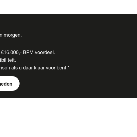
én morgen.
t €16.000,- BPM voordeel.
biliteit.
isch als u daar klaar voor bent.*
heden