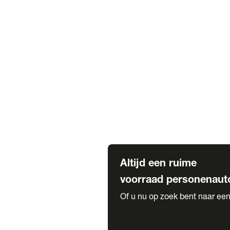
Elektrische Mercedes-Benz
Elektrische Occasions
Alles over elektrisch rijden
Voorraad leasen
Private lease voorraad
Zakelijk lease voorraad
Occasion lease voorraad
Private Lease samenstellen
Diensten
Expatriate Services & Diplomatic
Altijd een ruime
voorraad personenaut
Of u nu op zoek bent naar een