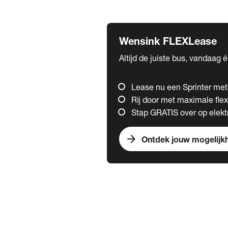
Fuso
Mercedes-Benz
Wensink FLEXLease
Altijd de juiste bus, vandaag 
Lease nu een Sprinter me
Rij door met maximale flexi
Stap GRATIS over op elektr
arrow_forward
Ontdek jouw mogelijk
Trucks
chevron_right
close
Onze merken
Mercedes Benz Trucks