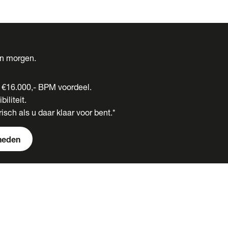
én morgen.
t €16.000,- BPM voordeel.
biliteit.
isch als u daar klaar voor bent.*
heden