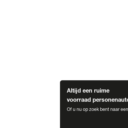
Elektrische Mercedes-Benz
Elektrische Occasions
Alles over elektrisch rijden
Voorraad leasen
Private lease voorraad
Zakelijk lease voorraad
Occasion lease voorraad
Private Lease samenstellen
Diensten
Expatriate Services & Diplomatic
Altijd een ruime
voorraad personenaut
Of u nu op zoek bent naar een