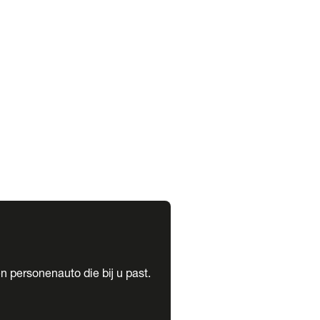
expand_more
expand_more
n personenauto die bij u past.