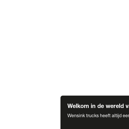
Truck verhuur
Service & onderhoud
APK
Onze labels & partners
Truck & Trailer
Trias Trailers
Spuiterij B. de Wilde
Carrosseriewerk Van de Weijer
Fleetcraft
A1 Automotive
Vestigingen
Bekijk alle vestigingen
Welkom in de wereld v
Wensink trucks heeft altijd e