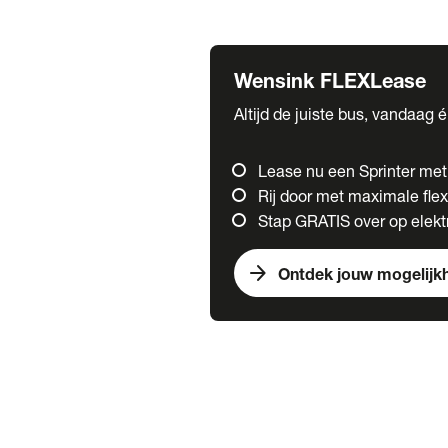
Fuso
Mercedes-Benz
Wensink FLEXLease
Altijd de juiste bus, vandaag 
Lease nu een Sprinter me
Rij door met maximale flexi
Stap GRATIS over op elektr
arrow_forward
Ontdek jouw mogelijk
Trucks
chevron_right
close
Onze merken
Mercedes Benz Trucks