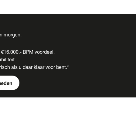
én morgen.
t €16.000,- BPM voordeel.
biliteit.
isch als u daar klaar voor bent.*
heden