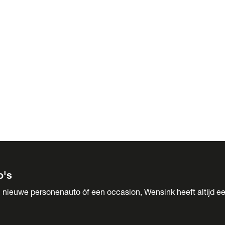
 Sales
o's
 nieuwe personenauto óf een occasion, Wensink heeft altijd ee