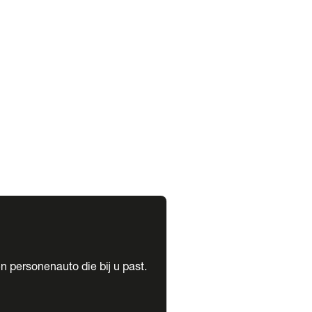
expand_more
expand_more
n personenauto die bij u past.