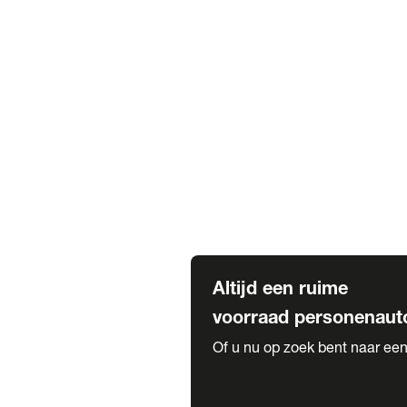
Elektrische Mercedes-Benz
Elektrische Occasions
Alles over elektrisch rijden
Voorraad leasen
Private lease voorraad
Zakelijk lease voorraad
Occasion lease voorraad
Private Lease samenstellen
Diensten
Expatriate Services & Diplomatic
Altijd een ruime
voorraad personenaut
Of u nu op zoek bent naar een