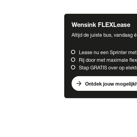
Fuso
Mercedes-Benz
Wensink FLEXLease
Altijd de juiste bus, vandaag 
Lease nu een Sprinter me
Rij door met maximale flexi
Stap GRATIS over op elektr
arrow_forward
Ontdek jouw mogelijk
Trucks
chevron_right
close
Onze merken
Mercedes Benz Trucks