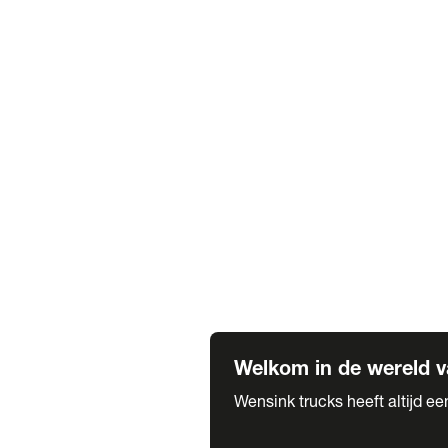
Truck verhuur
Service & onderhoud
APK
Onze labels & partners
Truck & Trailer
Trias Trailers
Spuiterij B. de Wilde
Carrosseriewerk Van de Weijer
Fleetcraft
A1 Automotive
Vestigingen
Bekijk alle vestigingen
Welkom in de wereld v
Wensink trucks heeft altijd e