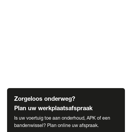
expand_more
Extra services
Beautykuur
Navigatie update
expand_more
Accessoires & onderdelen
Accessoires
Onderdelen
expand_more
Abonnementen
Alles over onze serviceabonnementen
Bandenhotel
expand_more
Schade melden
Meld hier je schade
Zorgeloos onderweg?
Plan uw werkplaatsafspraak
Is uw voertuig toe aan onderhoud, APK of een
bandenwissel? Plan online uw afspraak.