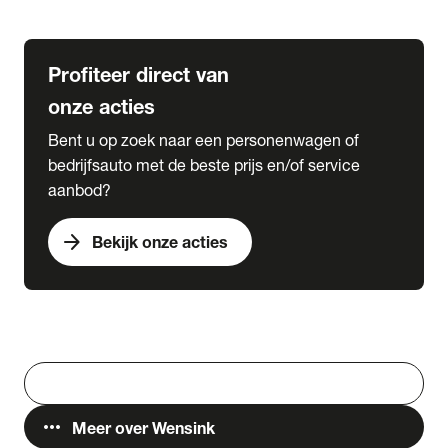
Lease & Services
Profiteer direct van
onze acties
Bent u op zoek naar een personenwagen of
bedrijfsauto met de beste prijs en/of service
aanbod?
arrow_forward
Bekijk onze acties
Vestigingen
Werken bij Wensink
search
Zoeken
more_horiz
Meer over Wensink