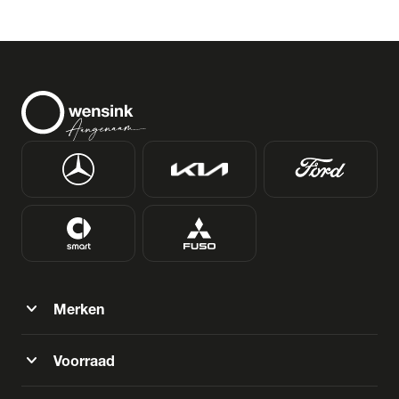
expand_more
Merken
expand_more
Voorraad