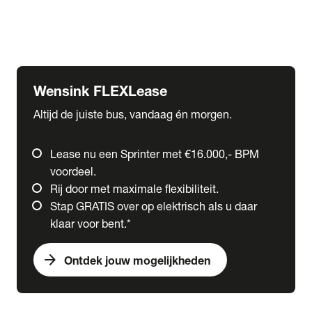
Ford
Fuso
Mercedes-Benz
Wensink FLEXLease
Altijd de juiste bus, vandaag én morgen.
Lease nu een Sprinter met €16.000,- BPM
voordeel.
Rij door met maximale flexibiliteit.
Stap GRATIS over op elektrisch als u daar
klaar voor bent.*
arrow_forward
Ontdek jouw mogelijkheden
expand_more
Trucks