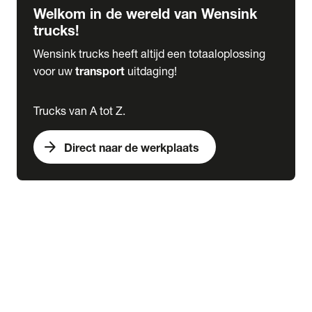
Welkom in de wereld van Wensink
trucks!
Wensink trucks heeft altijd een totaaloplossing
voor uw
transport
uitdaging!
Trucks van A tot Z.
arrow_forward
Direct naar de werkplaats
Lease
expand_more
Onderhoud
chevron_right
close
expand_more
Werkplaatsafspraak maken
Werkplaatsafspraak maken
Schade melden
expand_more
Onderhoud