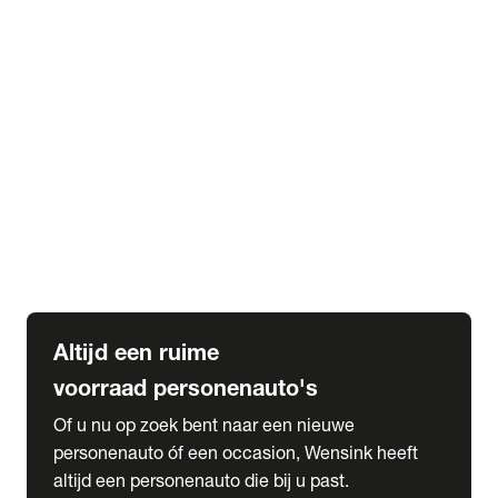
Elektrische Mercedes-Benz
Elektrische Occasions
Alles over elektrisch rijden
expand_more
Voorraad leasen
Private lease voorraad
Zakelijk lease voorraad
Occasion lease voorraad
Private Lease samenstellen
expand_more
Diensten
Expatriate Services & Diplomatic Sales
Altijd een ruime
voorraad personenauto's
Of u nu op zoek bent naar een nieuwe
personenauto óf een occasion, Wensink heeft
altijd een personenauto die bij u past.