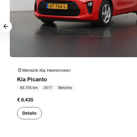
arrow_forward
location_on
Wensink Kia Heerenveen
Kia
Picanto
83.705 km
2017
Benzine
€ 8.435
Details