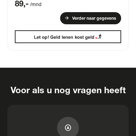
89
,-
/mnd
arrow_forward
Verder naar gegevens
Voor als u nog vragen heeft
assistant_navigation