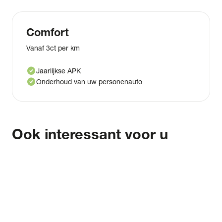
Comfort
Vanaf 3ct per km
check_circle
Jaarlijkse APK
check_circle
Onderhoud van uw personenauto
Ook interessant voor u