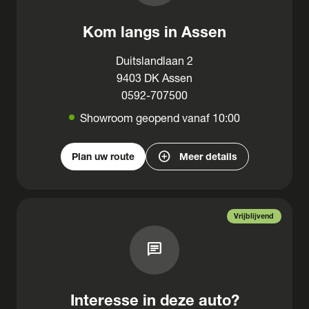
Kom langs in Assen
Duitslandlaan 2
9403 DK Assen
0592-707500
Showroom geopend vanaf 10:00
add_circle
Plan uw route
Meer details
Vrijblijvend
chat
Interesse in deze auto?