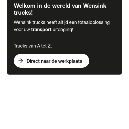
Welkom in de wereld van Wensink
trucks!
Wensink trucks heeft altijd een totaaloplossing
voor uw
transport
uitdaging!
Trucks van A tot Z.
arrow_forward
Direct naar de werkplaats
Lease
expand_more
Onderhoud
chevron_right
close
expand_more
Werkplaatsafspraak maken
Werkplaatsafspraak maken
Schade melden
expand_more
Onderhoud