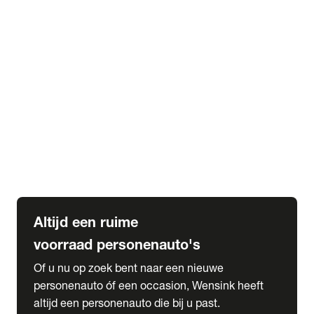
Elektrische Mercedes-Benz
Elektrische Occasions
Alles over elektrisch rijden
expand_more
Voorraad leasen
Private lease voorraad
Zakelijk lease voorraad
Occasion lease voorraad
Private Lease samenstellen
expand_more
Diensten
Expatriate Services & Diplomatic Sales
Altijd een ruime
voorraad personenauto's
Of u nu op zoek bent naar een nieuwe
personenauto óf een occasion, Wensink heeft
altijd een personenauto die bij u past.