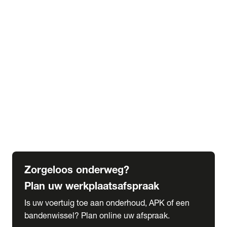
expand_more
Extra services
Beautykuur
Navigatie update
expand_more
Accessoires & onderdelen
Accessoires
Onderdelen
expand_more
Abonnementen
Alles over onze serviceabonnementen
Bandenhotel
expand_more
Schade melden
Meld hier je schade
Zorgeloos onderweg?
Plan uw werkplaatsafspraak
Is uw voertuig toe aan onderhoud, APK of een
bandenwissel? Plan online uw afspraak.