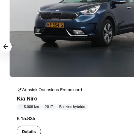
arrow_forward
location_on
Wensink Occasions Emmeloord
Kia
Niro
115.009 km
2017
Benzine hybride
€ 15.835
Details