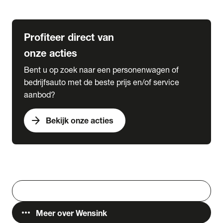
Lease & Services
Profiteer direct van
onze acties
Bent u op zoek naar een personenwagen of
bedrijfsauto met de beste prijs en/of service
aanbod?
arrow_forward
Bekijk onze acties
Vestigingen
Werken bij Wensink
search
Zoeken
more_horiz
Meer over Wensink