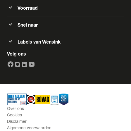
expand_more
Voorraad
expand_more
Snel naar
expand_more
Labels van Wensink
Volg ons
Over ons
Cookies
Disclaimer
Algemene voorwaarden