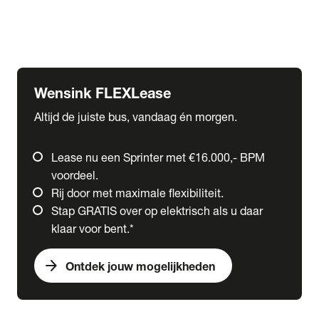
Ford
Fuso
Mercedes-Benz
Wensink FLEXLease
Altijd de juiste bus, vandaag én morgen.
Lease nu een Sprinter met €16.000,- BPM
voordeel.
Rij door met maximale flexibiliteit.
Stap GRATIS over op elektrisch als u daar
klaar voor bent.*
arrow_forward
Ontdek jouw mogelijkheden
expand_more
Trucks