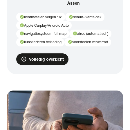
Assen
check_circle
check_circle
lichtmetalen velgen 16"
schuif-/kanteldak
check_circle
Apple Carplay/Android Auto
check_circle
check_circle
navigatiesysteem full map
airco (automatisch)
check_circle
check_circle
kunstlederen bekleding
voorstoelen verwarmd
add_circle
Volledig overzicht