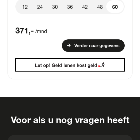
12
24
30
36
42
48
60
60
371
,-
/mnd
arrow_forward
Verder naar gegevens
Voor als u nog vragen heeft