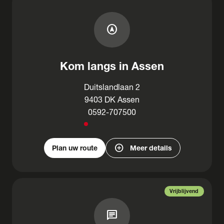
assistant_navigation
Kom langs in Assen
Duitslandlaan 2
9403 DK Assen
0592-707500
add_circle
Plan uw route
Meer details
Vrijblijvend
chat