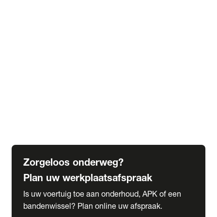
expand_more
Extra services
Beautykuur
Navigatie update
expand_more
Accessoires & onderdelen
Accessoires
Onderdelen
expand_more
Abonnementen
Alles over onze serviceabonnementen
Bandenhotel
expand_more
Schade melden
Meld hier je schade
Zorgeloos onderweg?
Plan uw werkplaatsafspraak
Is uw voertuig toe aan onderhoud, APK of een
bandenwissel? Plan online uw afspraak.