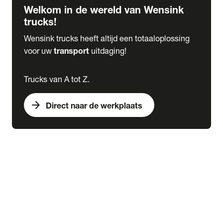
Welkom in de wereld van Wensink
trucks!
Wensink trucks heeft altijd een totaaloplossing
voor uw
transport
uitdaging!
Trucks van A tot Z.
arrow_forward
Direct naar de werkplaats
Lease
expand_more
Onderhoud
chevron_right
close
expand_more
Werkplaatsafspraak maken
Werkplaatsafspraak maken
Schade melden
expand_more
Onderhoud