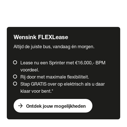
Ford
Fuso
Mercedes-Benz
Wensink FLEXLease
Altijd de juiste bus, vandaag én morgen.
Lease nu een Sprinter met €16.000,- BPM
voordeel.
Rij door met maximale flexibiliteit.
Stap GRATIS over op elektrisch als u daar
klaar voor bent.*
arrow_forward
Ontdek jouw mogelijkheden
expand_more
Trucks