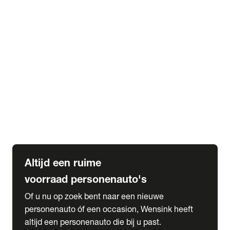
Elektrische Mercedes-Benz
Elektrische Occasions
Alles over elektrisch rijden
expand_more
Voorraad leasen
Private lease voorraad
Zakelijk lease voorraad
Occasion lease voorraad
Private Lease samenstellen
expand_more
Diensten
Expatriate Services & Diplomatic Sales
Altijd een ruime
voorraad personenauto's
Of u nu op zoek bent naar een nieuwe
personenauto óf een occasion, Wensink heeft
altijd een personenauto die bij u past.