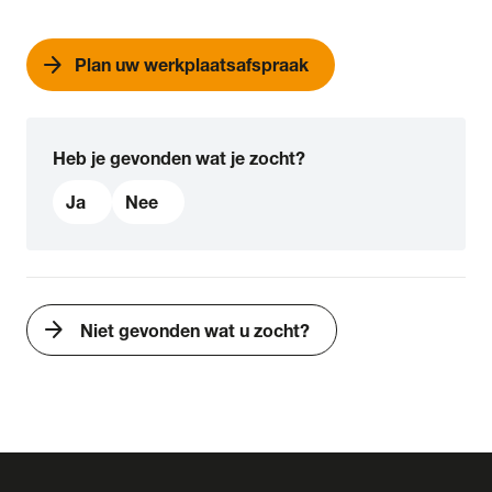
arrow_forward
Plan uw werkplaatsafspraak
Heb je gevonden wat je zocht?
Ja
Nee
arrow_forward
Niet gevonden wat u zocht?