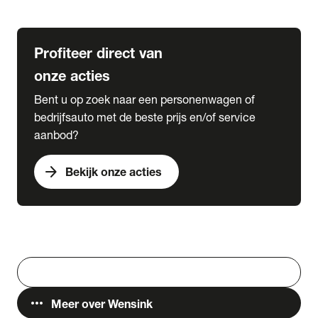
Lease & Services
Profiteer direct van
onze acties
Bent u op zoek naar een personenwagen of
bedrijfsauto met de beste prijs en/of service
aanbod?
arrow_forward
Bekijk onze acties
Vestigingen
Werken bij Wensink
search
Zoeken
more_horiz
Meer over Wensink