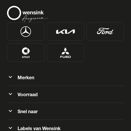
expand_more
Merken
expand_more
Voorraad
expand_more
Snel naar
expand_more
Labels van Wensink