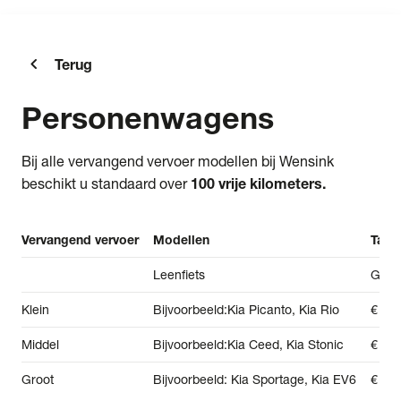
chevron_right
Terug
Personenwagens
Bij alle vervangend vervoer modellen bij Wensink
beschikt u standaard over
100 vrije kilometers.
Vervangend vervoer
Modellen
Tarie
Leenfiets
Grati
Klein
Bijvoorbeeld:Kia Picanto, Kia Rio
€ 39,
Middel
Bijvoorbeeld:Kia Ceed, Kia Stonic
€ 68,
Groot
Bijvoorbeeld: Kia Sportage, Kia EV6
€ 94,