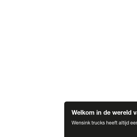
Truck verhuur
Service & onderhoud
APK
Onze labels & partners
Truck & Trailer
Trias Trailers
Spuiterij B. de Wilde
Carrosseriewerk Van de Weijer
Fleetcraft
A1 Automotive
Vestigingen
Bekijk alle vestigingen
Welkom in de wereld v
Wensink trucks heeft altijd e