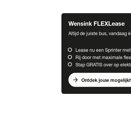
Fuso
Mercedes-Benz
Wensink FLEXLease
Altijd de juiste bus, vandaag 
Lease nu een Sprinter me
Rij door met maximale flexi
Stap GRATIS over op elektr
arrow_forward
Ontdek jouw mogelijk
Trucks
chevron_right
close
Onze merken
Mercedes Benz Trucks