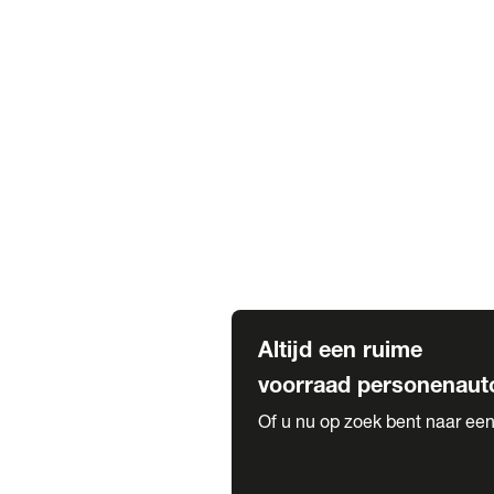
Elektrische Mercedes-Benz
Elektrische Occasions
Alles over elektrisch rijden
Voorraad leasen
Private lease voorraad
Zakelijk lease voorraad
Occasion lease voorraad
Private Lease samenstellen
Diensten
Expatriate Services & Diplomatic
Altijd een ruime
voorraad personenaut
Of u nu op zoek bent naar een