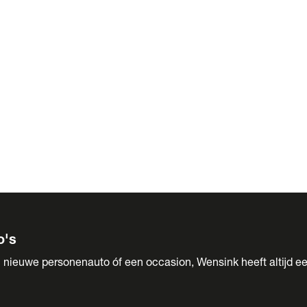
 Sales
o's
 nieuwe personenauto óf een occasion, Wensink heeft altijd ee