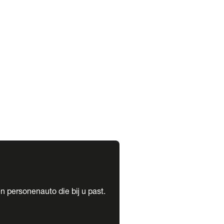
expand_more
expand_more
n personenauto die bij u past.