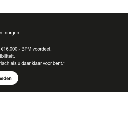
én morgen.
t €16.000,- BPM voordeel.
biliteit.
isch als u daar klaar voor bent.*
heden