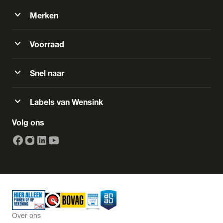
expand_more
Merken
expand_more
Voorraad
expand_more
Snel naar
expand_more
Labels van Wensink
Volg ons
Over ons