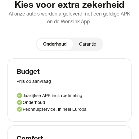
Kies voor extra zekerheid
Al onze auto’s worden afgeleverd met een geldige APK
en de Wensink App.
Onderhoud
Garantie
Budget
Prijs op aanvraag
check_circle
Jaarlijkse APK incl. roetmeting
check_circle
Onderhoud
check_circle
Pechhulpservice, in heel Europa
Comfort