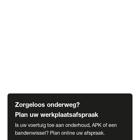
expand_more
Extra services
Beautykuur
Navigatie update
expand_more
Accessoires & onderdelen
Accessoires
Onderdelen
expand_more
Abonnementen
Alles over onze serviceabonnementen
Bandenhotel
expand_more
Schade melden
Meld hier je schade
Zorgeloos onderweg?
Plan uw werkplaatsafspraak
Is uw voertuig toe aan onderhoud, APK of een
bandenwissel? Plan online uw afspraak.