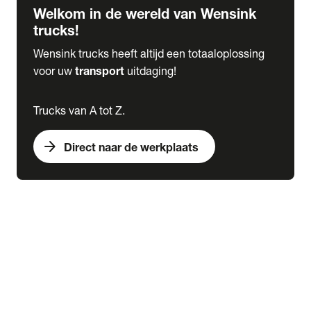
Welkom in de wereld van Wensink
trucks!
Wensink trucks heeft altijd een totaaloplossing
voor uw
transport
uitdaging!
Trucks van A tot Z.
arrow_forward
Direct naar de werkplaats
Lease
expand_more
Onderhoud
chevron_right
close
expand_more
Werkplaatsafspraak maken
Werkplaatsafspraak maken
Schade melden
expand_more
Onderhoud