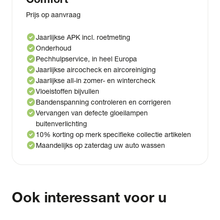
Prijs op aanvraag
check_circle
Jaarlijkse APK incl. roetmeting
check_circle
Onderhoud
check_circle
Pechhulpservice, in heel Europa
check_circle
Jaarlijkse aircocheck en aircoreiniging
check_circle
Jaarlijkse all-in zomer- en wintercheck
check_circle
Vloeistoffen bijvullen
check_circle
Bandenspanning controleren en corrigeren
check_circle
Vervangen van defecte gloeilampen
buitenverlichting
check_circle
10% korting op merk specifieke collectie artikelen
check_circle
Maandelijks op zaterdag uw auto wassen
Ook interessant voor u