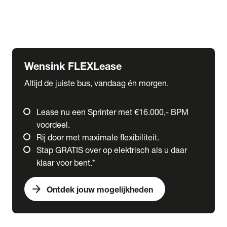
Ford
Fuso
Mercedes-Benz
Wensink FLEXLease
Altijd de juiste bus, vandaag én morgen.
Lease nu een Sprinter met €16.000,- BPM
voordeel.
Rij door met maximale flexibiliteit.
Stap GRATIS over op elektrisch als u daar
klaar voor bent.*
arrow_forward
Ontdek jouw mogelijkheden
expand_more
Trucks