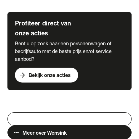
Lease & Services
Profiteer direct van
onze acties
Bent u op zoek naar een personenwagen of
bedrijfsauto met de beste prijs en/of service
aanbod?
arrow_forward
Bekijk onze acties
Vestigingen
Werken bij Wensink
search
Zoeken
more_horiz
Meer over Wensink