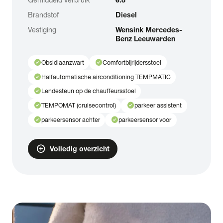
Brandstof
Diesel
Vestiging
Wensink Mercedes-
Benz Leeuwarden
check_circle
check_circle
Obsidiaanzwart
Comfortbijrijdersstoel
check_circle
Halfautomatische airconditioning TEMPMATIC
check_circle
Lendesteun op de chauffeursstoel
check_circle
check_circle
TEMPOMAT (cruisecontrol)
parkeer assistent
check_circle
check_circle
parkeersensor achter
parkeersensor voor
add_circle
Volledig overzicht