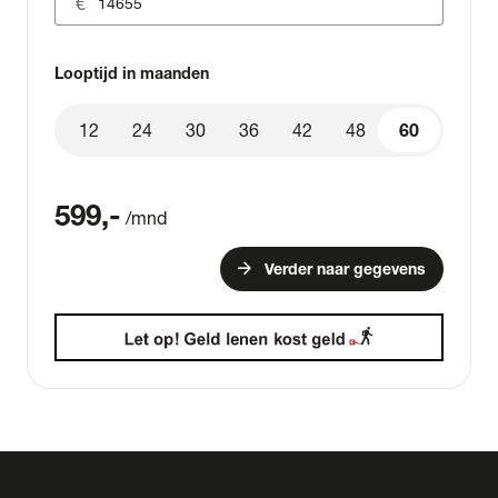
Looptijd in maanden
12
24
30
36
42
48
60
60
599
,-
/mnd
arrow_forward
Verder naar gegevens