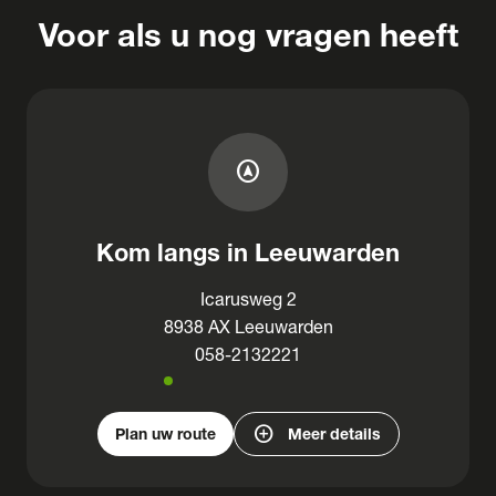
Voor als u nog vragen heeft
assistant_navigation
Kom langs in Leeuwarden
Icarusweg 2
8938 AX Leeuwarden
058-2132221
add_circle
Plan uw route
Meer details