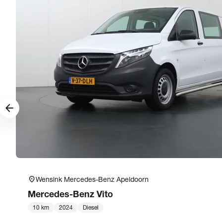
arrow_forward
location_on
Wensink Mercedes-Benz Apeldoorn
Mercedes-Benz
Vito
10 km
2024
Diesel