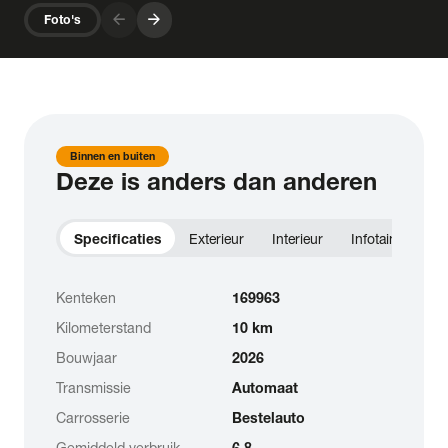
arrow_forward
arrow_forward
Foto's
Binnen en buiten
Deze is anders dan anderen
Specificaties
Exterieur
Interieur
Infotainment
Kenteken
169963
Kilometerstand
10 km
Bouwjaar
2026
Transmissie
Automaat
Carrosserie
Bestelauto
Gemiddeld verbruik
6.8