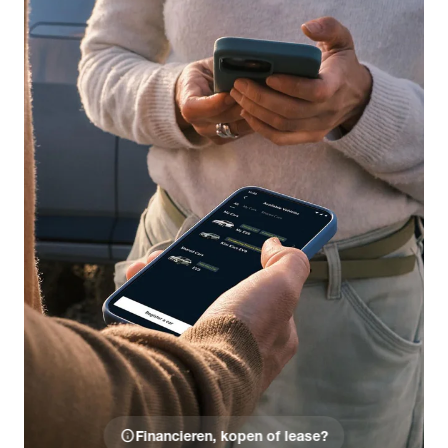
info
Financieren, kopen of lease?