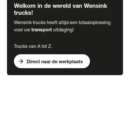
Welkom in de wereld van Wensink
trucks!
Wensink trucks heeft altijd een totaaloplossing
voor uw
transport
uitdaging!
Trucks van A tot Z.
arrow_forward
Direct naar de werkplaats
Lease
expand_more
Onderhoud
chevron_right
close
expand_more
Werkplaatsafspraak maken
Werkplaatsafspraak maken
Schade melden
expand_more
Onderhoud