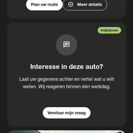
add_circle
Plan uw route
Meer details
Vrijblijvend
chat
Interesse in deze auto?
Laat uw gegevens achter en vertel wat u wilt
weten. Wij reageren binnen één werkdag.
Verstuur mijn vraag