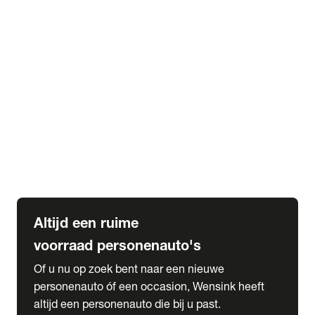
Elektrische Mercedes-Benz
Elektrische Occasions
Alles over elektrisch rijden
expand_more
Voorraad leasen
Private lease voorraad
Zakelijk lease voorraad
Occasion lease voorraad
Private Lease samenstellen
expand_more
Diensten
Expatriate Services & Diplomatic Sales
Altijd een ruime
voorraad personenauto's
Of u nu op zoek bent naar een nieuwe
personenauto óf een occasion, Wensink heeft
altijd een personenauto die bij u past.