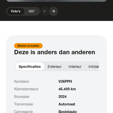
arrow_forward
arrow_forward
Foto's
360°
Binnen en buiten
Deze is anders dan anderen
Specificaties
Exterieur
Interieur
Infotainment
Kenteken
V36PPH
Kilometerstand
46.459 km
Bouwjaar
2024
Transmissie
Automaat
Carrosserie
Bestelauto