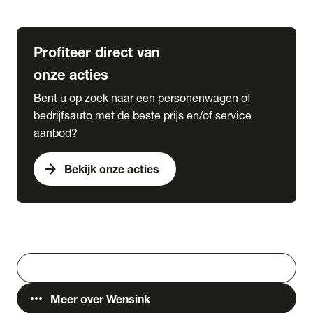
Lease & Services
Profiteer direct van
onze acties
Bent u op zoek naar een personenwagen of
bedrijfsauto met de beste prijs en/of service
aanbod?
arrow_forward
Bekijk onze acties
Vestigingen
Werken bij Wensink
search
Zoeken
more_horiz
Meer over Wensink