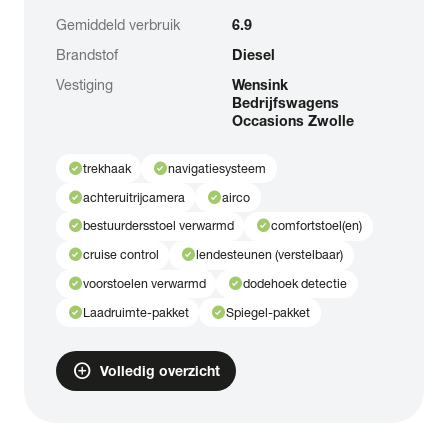
Gemiddeld verbruik
6.9
Brandstof
Diesel
Vestiging
Wensink
Bedrijfswagens
Occasions Zwolle
check_circle
check_circle
trekhaak
navigatiesysteem
check_circle
check_circle
achteruitrijcamera
airco
check_circle
check_circle
bestuurdersstoel verwarmd
comfortstoel(en)
check_circle
check_circle
cruise control
lendesteunen (verstelbaar)
check_circle
check_circle
voorstoelen verwarmd
dodehoek detectie
check_circle
check_circle
Laadruimte-pakket
Spiegel-pakket
add_circle
Volledig overzicht