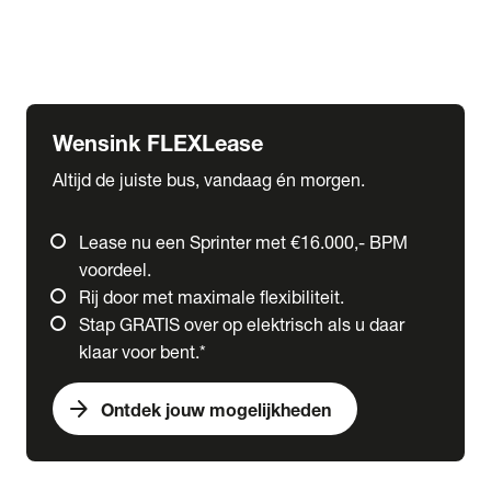
Ford
Fuso
Mercedes-Benz
Wensink FLEXLease
Altijd de juiste bus, vandaag én morgen.
Lease nu een Sprinter met €16.000,- BPM
voordeel.
Rij door met maximale flexibiliteit.
Stap GRATIS over op elektrisch als u daar
klaar voor bent.*
arrow_forward
Ontdek jouw mogelijkheden
expand_more
Trucks