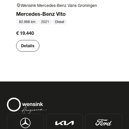
location_on
Wensink Mercedes-Benz Vans Groningen
Mercedes-Benz
Vito
82.988 km
2021
Diesel
€ 19.440
Details