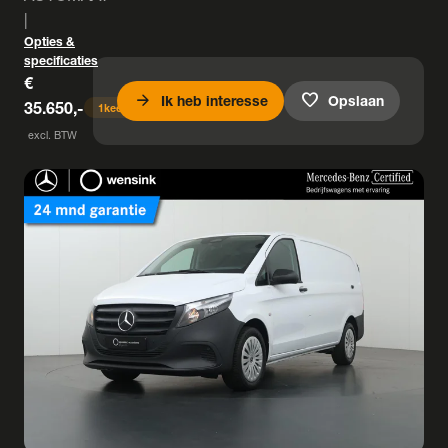
|
Opties &
specificaties
€
arrow_forward
favorite
Ik heb interesse
Opslaan
35.650,-
1
keer bekeken
excl. BTW