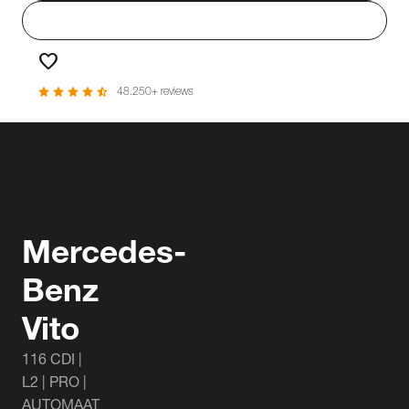
person
Login
favorite
Favorieten
star
star
star
star
star_half
48.250+ reviews
Mercedes-
Benz
Vito
116 CDI |
L2 | PRO |
AUTOMAAT