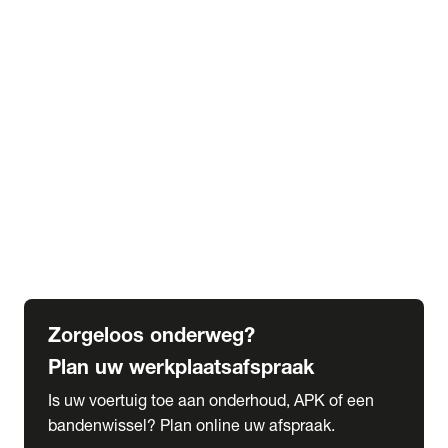
expand_more
Extra services
Beautykuur
Navigatie update
expand_more
Accessoires & onderdelen
Accessoires
Onderdelen
expand_more
Abonnementen
Alles over onze serviceabonnementen
Bandenhotel
expand_more
Schade melden
Meld hier je schade
Zorgeloos onderweg?
Plan uw werkplaatsafspraak
Is uw voertuig toe aan onderhoud, APK of een
bandenwissel? Plan online uw afspraak.