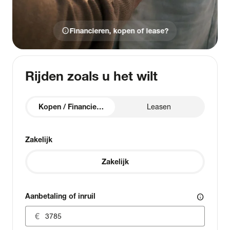
info
Financieren, kopen of lease?
Rijden zoals u het wilt
Kopen / Financieren
Leasen
Zakelijk
Zakelijk
Aanbetaling of inruil
info