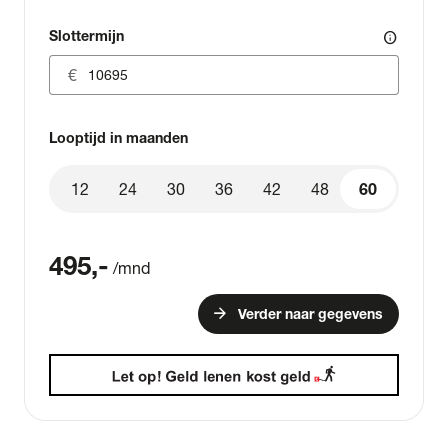
Slottermijn
info
Looptijd in maanden
12
24
30
36
42
48
60
60
495
,-
/mnd
arrow_forward
Verder naar gegevens