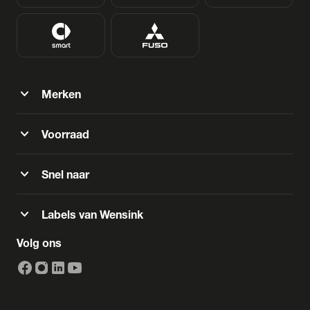
expand_more
Merken
expand_more
Voorraad
expand_more
Snel naar
expand_more
Labels van Wensink
Volg ons