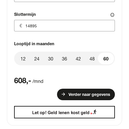
Slottermijn
info
Looptijd in maanden
12
24
30
36
42
48
60
60
608
,-
/mnd
arrow_forward
Verder naar gegevens