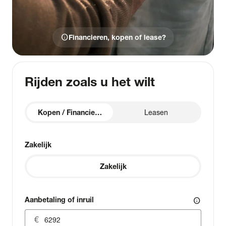
info
Financieren, kopen of lease?
Rijden zoals u het wilt
Kopen / Financieren
Leasen
Zakelijk
Zakelijk
Aanbetaling of inruil
info