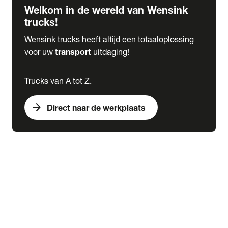
Welkom in de wereld van Wensink
trucks!
Wensink trucks heeft altijd een totaaloplossing
voor uw
transport
uitdaging!
Trucks van A tot Z.
arrow_forward
Direct naar de werkplaats
Lease
expand_more
Onderhoud
chevron_right
close
expand_more
Werkplaatsafspraak maken
Werkplaatsafspraak maken
Schade melden
expand_more
Onderhoud