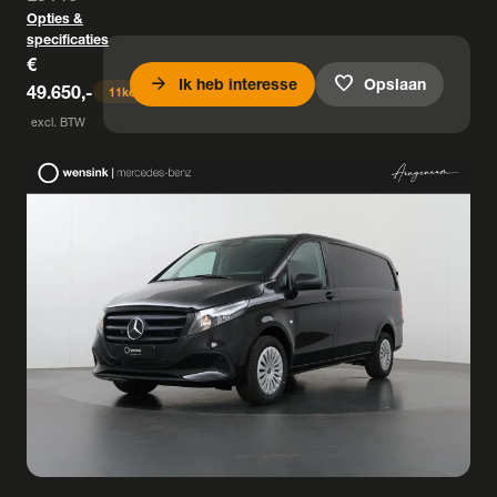
Opties &
specificaties
€
arrow_forward
favorite
Ik heb interesse
Opslaan
49.650,-
11
keer bekeken
excl. BTW