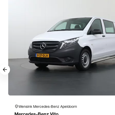
arrow_forward
location_on
Wensink Mercedes-Benz Apeldoorn
Mercedes-Benz
Vito