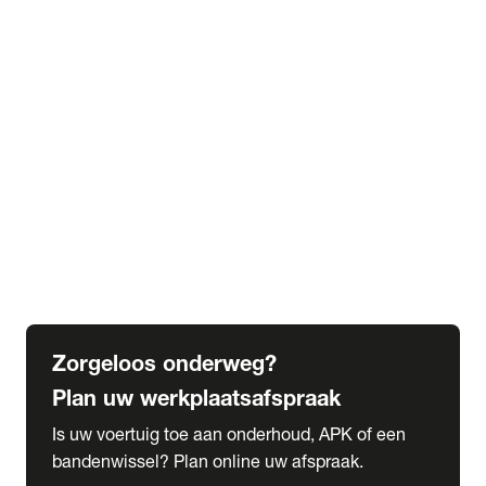
expand_more
Extra services
Beautykuur
Navigatie update
expand_more
Accessoires & onderdelen
Accessoires
Onderdelen
expand_more
Abonnementen
Alles over onze serviceabonnementen
Bandenhotel
expand_more
Schade melden
Meld hier je schade
Zorgeloos onderweg?
Plan uw werkplaatsafspraak
Is uw voertuig toe aan onderhoud, APK of een
bandenwissel? Plan online uw afspraak.