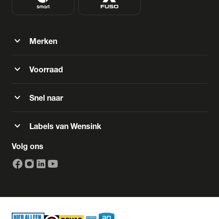
expand_more
Merken
expand_more
Voorraad
expand_more
Snel naar
expand_more
Labels van Wensink
Volg ons