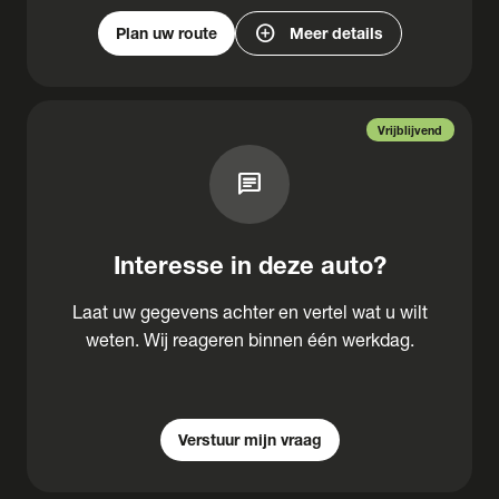
add_circle
Plan uw route
Meer details
Vrijblijvend
chat
Interesse in deze auto?
Laat uw gegevens achter en vertel wat u wilt
weten. Wij reageren binnen één werkdag.
Verstuur mijn vraag