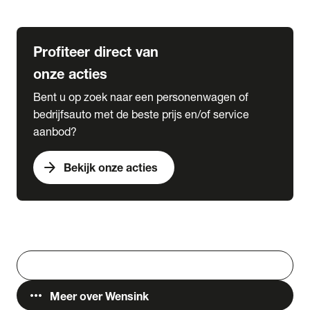
Lease & Services
Profiteer direct van
onze acties
Bent u op zoek naar een personenwagen of
bedrijfsauto met de beste prijs en/of service
aanbod?
arrow_forward
Bekijk onze acties
Vestigingen
Werken bij Wensink
search
Zoeken
more_horiz
Meer over Wensink