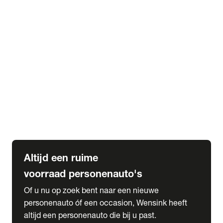
Elektrische Mercedes-Benz
Elektrische Occasions
Alles over elektrisch rijden
expand_more
Voorraad leasen
Private lease voorraad
Zakelijk lease voorraad
Occasion lease voorraad
Private Lease samenstellen
expand_more
Diensten
Expatriate Services & Diplomatic Sales
Altijd een ruime
voorraad personenauto's
Of u nu op zoek bent naar een nieuwe
personenauto óf een occasion, Wensink heeft
altijd een personenauto die bij u past.