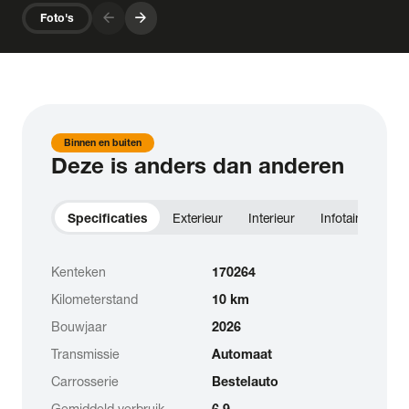
arrow_forward
arrow_forward
Foto's
Binnen en buiten
Deze is anders dan anderen
Specificaties
Exterieur
Interieur
Infotainment
Kenteken
170264
Kilometerstand
10 km
Bouwjaar
2026
Transmissie
Automaat
Carrosserie
Bestelauto
Gemiddeld verbruik
6.9