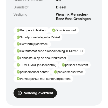
Brandstof
Diesel
Vestiging
Wensink Mercedes-
Benz Vans Groningen
check_circle
check_circle
Bumpers in lakkleur
Obsidiaanzwart
check_circle
Smartphone Integratie Pakket
check_circle
Comfortbijrijdersstoel
check_circle
Halfautomatische airconditioning TEMPMATIC
check_circle
Lendesteun op de chauffeursstoel
check_circle
check_circle
TEMPOMAT (cruisecontrol)
parkeer assistent
check_circle
check_circle
parkeersensor achter
parkeersensor voor
check_circle
Parkeerpakket met achteruitrijcamera
add_circle
Volledig overzicht