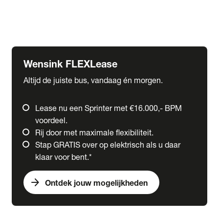
Ford
Fuso
Mercedes-Benz
Wensink FLEXLease
Altijd de juiste bus, vandaag én morgen.
Lease nu een Sprinter met €16.000,- BPM
voordeel.
Rij door met maximale flexibiliteit.
Stap GRATIS over op elektrisch als u daar
klaar voor bent.*
arrow_forward
Ontdek jouw mogelijkheden
expand_more
Trucks