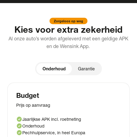
Zorgeloos op weg
Kies voor extra zekerheid
Al onze auto’s worden afgeleverd met een geldige APK
en de Wensink App.
Onderhoud
Garantie
Budget
Prijs op aanvraag
check_circle
Jaarlijkse APK incl. roetmeting
check_circle
Onderhoud
check_circle
Pechhulpservice, in heel Europa