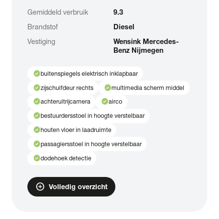
Gemiddeld verbruik
9.3
Brandstof
Diesel
Vestiging
Wensink Mercedes-
Benz Nijmegen
check_circle
buitenspiegels elektrisch inklapbaar
check_circle
check_circle
zijschuifdeur rechts
multimedia scherm middel
check_circle
check_circle
achteruitrijcamera
airco
check_circle
bestuurdersstoel in hoogte verstelbaar
check_circle
houten vloer in laadruimte
check_circle
passagiersstoel in hoogte verstelbaar
check_circle
dodehoek detectie
add_circle
Volledig overzicht