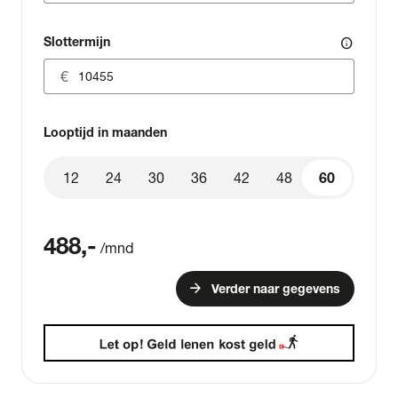
Slottermijn
info
Looptijd in maanden
12
24
30
36
42
48
60
60
488
,-
/mnd
arrow_forward
Verder naar gegevens