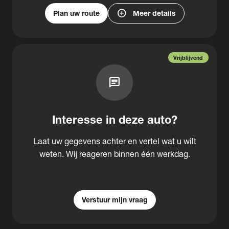
add_circle
Plan uw route
Meer details
Vrijblijvend
chat
Interesse in deze auto?
Laat uw gegevens achter en vertel wat u wilt
weten. Wij reageren binnen één werkdag.
Verstuur mijn vraag