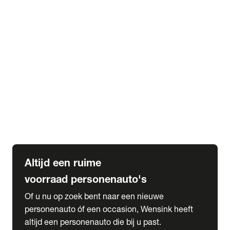
Elektrische Mercedes-Benz
Elektrische Occasions
Alles over elektrisch rijden
expand_more
Voorraad leasen
Private lease voorraad
Zakelijk lease voorraad
Occasion lease voorraad
Private Lease samenstellen
expand_more
Diensten
Expatriate Services & Diplomatic Sales
Altijd een ruime
voorraad personenauto's
Of u nu op zoek bent naar een nieuwe
personenauto óf een occasion, Wensink heeft
altijd een personenauto die bij u past.