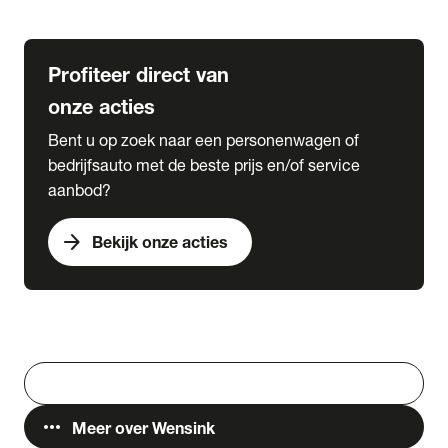
Lease & Services
Profiteer direct van
onze acties
Bent u op zoek naar een personenwagen of
bedrijfsauto met de beste prijs en/of service
aanbod?
arrow_forward
Bekijk onze acties
Vestigingen
Werken bij Wensink
search
Zoeken
more_horiz
Meer over Wensink