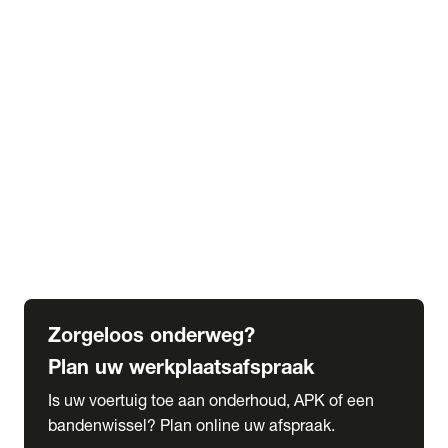
expand_more
Extra services
Beautykuur
Navigatie update
expand_more
Accessoires & onderdelen
Accessoires
Onderdelen
expand_more
Abonnementen
Alles over onze serviceabonnementen
Bandenhotel
expand_more
Schade melden
Meld hier je schade
Zorgeloos onderweg?
Plan uw werkplaatsafspraak
Is uw voertuig toe aan onderhoud, APK of een
bandenwissel? Plan online uw afspraak.