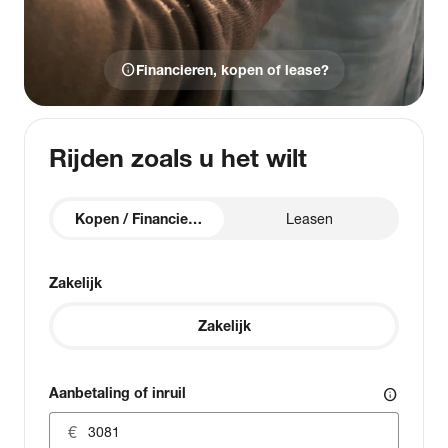
info
Financieren, kopen of lease?
Rijden zoals u het wilt
Kopen / Financieren
Leasen
Zakelijk
Zakelijk
Aanbetaling of inruil
info