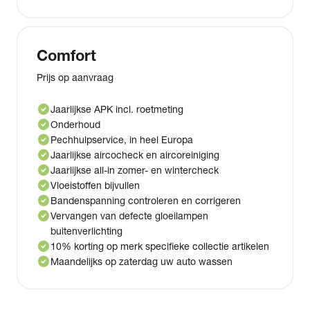
Comfort
Prijs op aanvraag
check_circle
Jaarlijkse APK incl. roetmeting
check_circle
Onderhoud
check_circle
Pechhulpservice, in heel Europa
check_circle
Jaarlijkse aircocheck en aircoreiniging
check_circle
Jaarlijkse all-in zomer- en wintercheck
check_circle
Vloeistoffen bijvullen
check_circle
Bandenspanning controleren en corrigeren
check_circle
Vervangen van defecte gloeilampen
buitenverlichting
check_circle
10% korting op merk specifieke collectie artikelen
check_circle
Maandelijks op zaterdag uw auto wassen