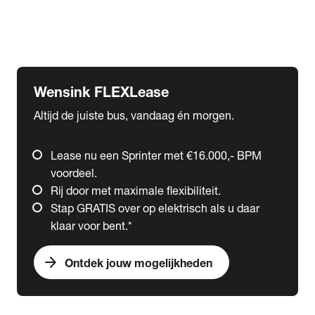
Ford
Fuso
Mercedes-Benz
Wensink FLEXLease
Altijd de juiste bus, vandaag én morgen.
Lease nu een Sprinter met €16.000,- BPM
voordeel.
Rij door met maximale flexibiliteit.
Stap GRATIS over op elektrisch als u daar
klaar voor bent.*
arrow_forward
Ontdek jouw mogelijkheden
expand_more
Trucks