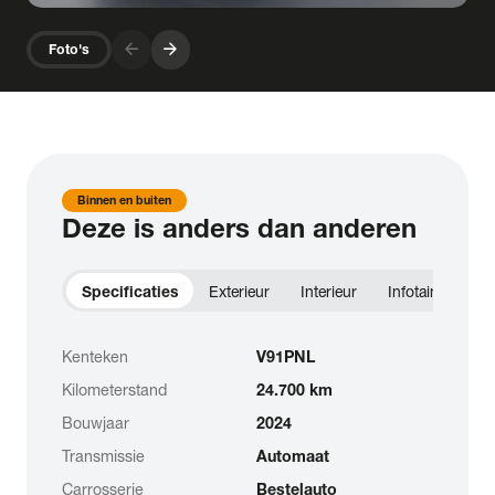
arrow_forward
arrow_forward
Foto's
Binnen en buiten
Deze is anders dan anderen
Specificaties
Exterieur
Interieur
Infotainment
Kenteken
V91PNL
Kilometerstand
24.700 km
Bouwjaar
2024
Transmissie
Automaat
Carrosserie
Bestelauto