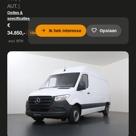
AUT. |
Opties &
specificaties
€
arrow_forward
favorite
Ik heb interesse
Opslaan
34.850,-
12
keer bekeken
excl. BTW