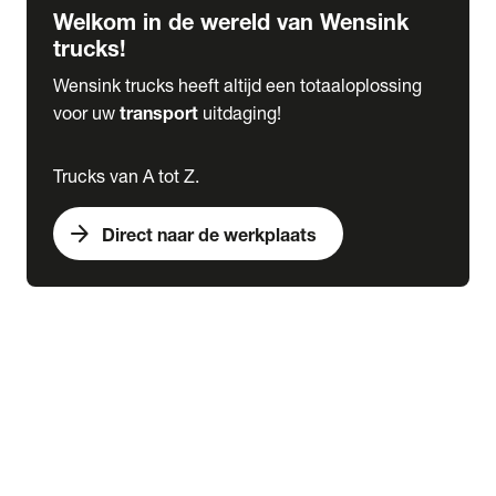
Welkom in de wereld van Wensink
trucks!
Wensink trucks heeft altijd een totaaloplossing
voor uw
transport
uitdaging!
Trucks van A tot Z.
arrow_forward
Direct naar de werkplaats
Lease
expand_more
Onderhoud
chevron_right
close
expand_more
Werkplaatsafspraak maken
Werkplaatsafspraak maken
Schade melden
expand_more
Onderhoud