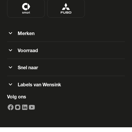
expand_more
Merken
expand_more
Voorraad
expand_more
Snel naar
expand_more
Labels van Wensink
Volg ons