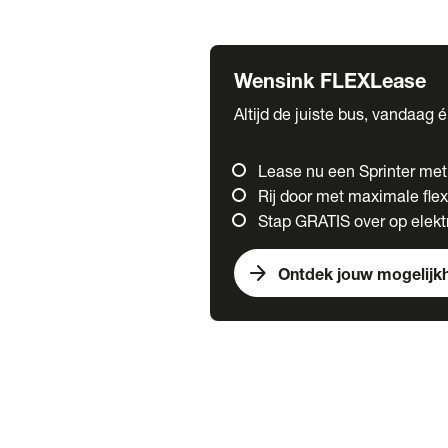
Fuso
Mercedes-Benz
Wensink FLEXLease
Altijd de juiste bus, vandaag 
Lease nu een Sprinter me
Rij door met maximale flexi
Stap GRATIS over op elektr
arrow_forward
Ontdek jouw mogelijk
Trucks
chevron_right
close
Onze merken
Mercedes Benz Trucks