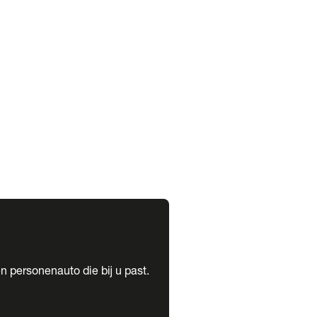
expand_more
expand_more
n personenauto die bij u past.