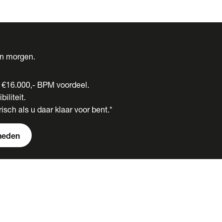
én morgen.
t €16.000,- BPM voordeel.
biliteit.
isch als u daar klaar voor bent.*
heden