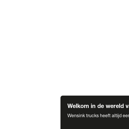
Truck verhuur
Service & onderhoud
APK
Onze labels & partners
Truck & Trailer
Trias Trailers
Spuiterij B. de Wilde
Carrosseriewerk Van de Weijer
Fleetcraft
A1 Automotive
Vestigingen
Bekijk alle vestigingen
Welkom in de wereld v
Wensink trucks heeft altijd e