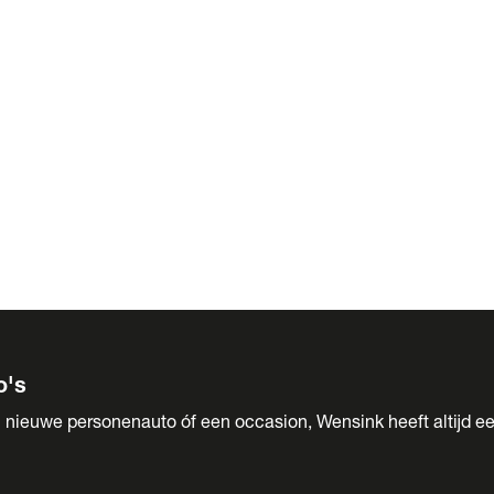
 Sales
o's
 nieuwe personenauto óf een occasion, Wensink heeft altijd ee