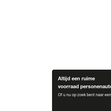
Elektrische Mercedes-Benz
Elektrische Occasions
Alles over elektrisch rijden
Voorraad leasen
Private lease voorraad
Zakelijk lease voorraad
Occasion lease voorraad
Private Lease samenstellen
Diensten
Expatriate Services & Diplomatic
Altijd een ruime
voorraad personenaut
Of u nu op zoek bent naar een