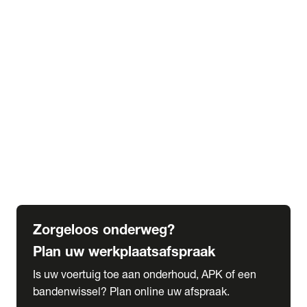
expand_more
Extra services
Beautykuur
Navigatie update
expand_more
Accessoires & onderdelen
Accessoires
Onderdelen
expand_more
Abonnementen
Alles over onze serviceabonnementen
Bandenhotel
expand_more
Schade melden
Meld hier je schade
Zorgeloos onderweg?
Plan uw werkplaatsafspraak
Is uw voertuig toe aan onderhoud, APK of een
bandenwissel? Plan online uw afspraak.