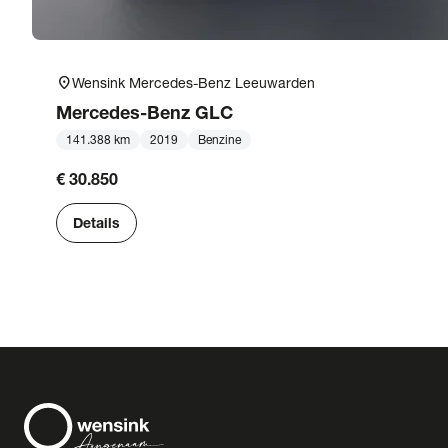
location_on
Wensink Mercedes-Benz Leeuwarden
Mercedes-Benz
GLC
141.388 km
2019
Benzine
€ 30.850
Details