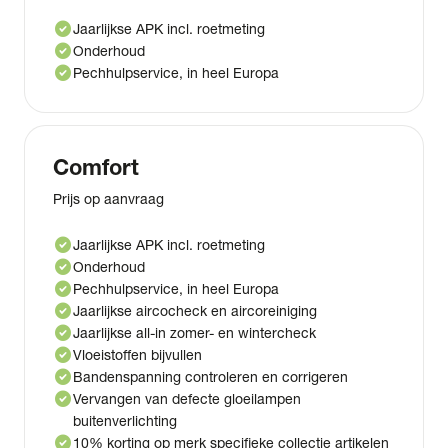
check_circle
Jaarlijkse APK incl. roetmeting
check_circle
Onderhoud
check_circle
Pechhulpservice, in heel Europa
Comfort
Prijs op aanvraag
check_circle
Jaarlijkse APK incl. roetmeting
check_circle
Onderhoud
check_circle
Pechhulpservice, in heel Europa
check_circle
Jaarlijkse aircocheck en aircoreiniging
check_circle
Jaarlijkse all-in zomer- en wintercheck
check_circle
Vloeistoffen bijvullen
check_circle
Bandenspanning controleren en corrigeren
check_circle
Vervangen van defecte gloeilampen
buitenverlichting
check_circle
10% korting op merk specifieke collectie artikelen