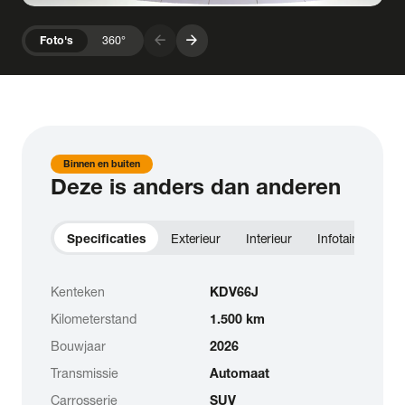
arrow_forward
arrow_forward
Foto's
360°
Binnen en buiten
Deze is anders dan anderen
Specificaties
Exterieur
Interieur
Infotainment
Kenteken
KDV66J
Kilometerstand
1.500 km
Bouwjaar
2026
Transmissie
Automaat
Carrosserie
SUV