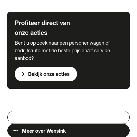
Lease & Services
Profiteer direct van
onze acties
Bent u op zoek naar een personenwagen of
bedrijfsauto met de beste prijs en/of service
aanbod?
arrow_forward
Bekijk onze acties
Vestigingen
Werken bij Wensink
search
Zoeken
more_horiz
Meer over Wensink