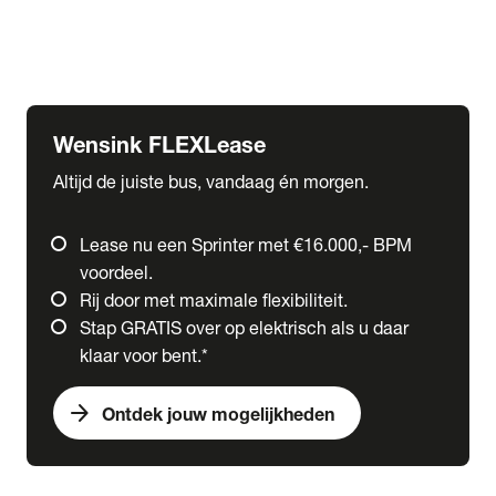
Ford
Fuso
Mercedes-Benz
Wensink FLEXLease
Altijd de juiste bus, vandaag én morgen.
Lease nu een Sprinter met €16.000,- BPM
voordeel.
Rij door met maximale flexibiliteit.
Stap GRATIS over op elektrisch als u daar
klaar voor bent.*
arrow_forward
Ontdek jouw mogelijkheden
expand_more
Trucks