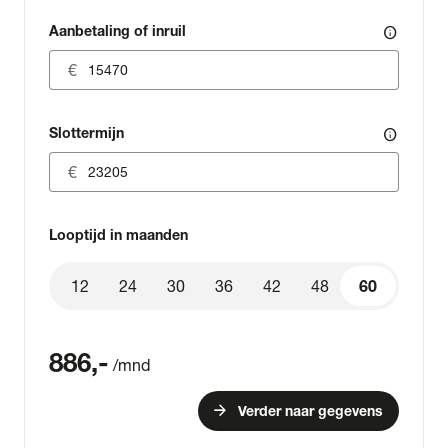
Aanbetaling of inruil
info
Slottermijn
info
Looptijd in maanden
12
24
30
36
42
48
60
60
886
,-
/mnd
arrow_forward
Verder naar gegevens