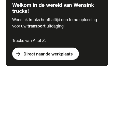
Welkom in de wereld van Wensink
trucks!
Wensink trucks heeft altijd een totaaloplossing
voor uw
transport
uitdaging!
Trucks van A tot Z.
arrow_forward
Direct naar de werkplaats
Lease
expand_more
Onderhoud
chevron_right
close
expand_more
Werkplaatsafspraak maken
Werkplaatsafspraak maken
Schade melden
expand_more
Onderhoud