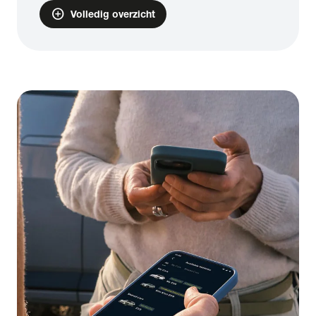
add_circle
Volledig overzicht