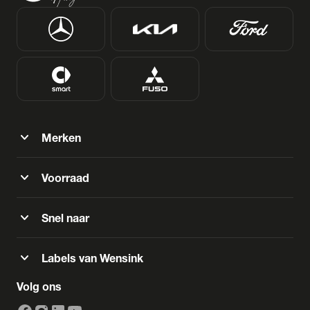
expand_more
Merken
expand_more
Voorraad
expand_more
Snel naar
expand_more
Labels van Wensink
Volg ons