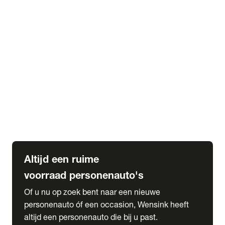
Elektrische Mercedes-Benz
Elektrische Occasions
Alles over elektrisch rijden
expand_more
Voorraad leasen
Private lease voorraad
Zakelijk lease voorraad
Occasion lease voorraad
Private Lease samenstellen
expand_more
Diensten
Expatriate Services & Diplomatic Sales
Altijd een ruime
voorraad personenauto's
Of u nu op zoek bent naar een nieuwe
personenauto óf een occasion, Wensink heeft
altijd een personenauto die bij u past.