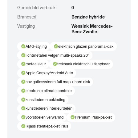
Gemiddeld verbruik
0
Brandstof
Benzine hybride
Vestiging
Wensink Mercedes-
Benz Zwolle
check_circle
check_circle
AMG-styling
elektrisch glazen panorama-dak
check_circle
lichtmetalen velgen multi-spaaks 20"
check_circle
check_circle
metaalkleur
trekhaak elektrisch uitklapbaar
check_circle
Apple Carplay/Android Auto
check_circle
navigatiesysteem full map + hard disk
check_circle
electronic climate controle
check_circle
kunstlederen bekleding
check_circle
kunstlederen interieurdelen
check_circle
check_circle
voorstoelen verwarmd
Premium Plus-pakket
check_circle
Rijassistentiepakket Plus