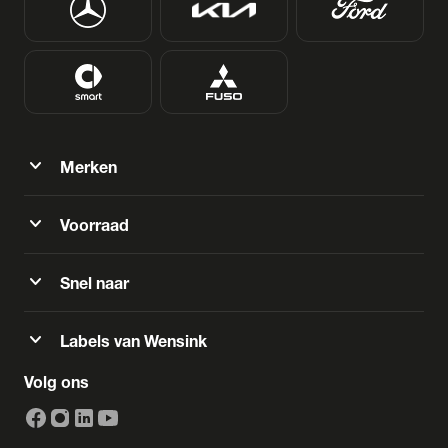
expand_more
Merken
expand_more
Voorraad
expand_more
Snel naar
expand_more
Labels van Wensink
Volg ons