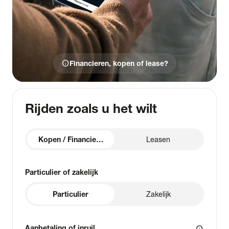
info
Financieren, kopen of lease?
Rijden zoals u het wilt
Kopen / Financieren
Leasen
Particulier of zakelijk
Particulier
Zakelijk
Aanbetaling of inruil