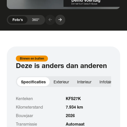
arrow_forward
arrow_forward
Foto's
360°
Binnen en buiten
Deze is anders dan anderen
Specificaties
Exterieur
Interieur
Infotainment
Kenteken
KFS27K
Kilometerstand
7.934 km
Bouwjaar
2026
Transmissie
Automaat