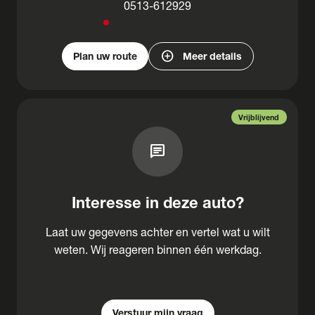
0513-612929
add_circle
Plan uw route
Meer details
Vrijblijvend
chat
Interesse in deze auto?
Laat uw gegevens achter en vertel wat u wilt
weten. Wij reageren binnen één werkdag.
Verstuur mijn vraag