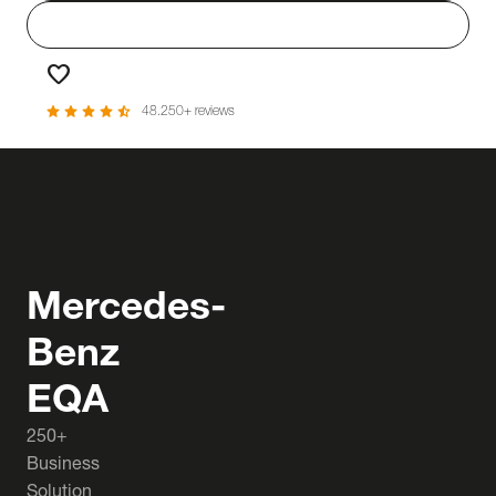
person
Login
favorite
Favorieten
star
star
star
star
star_half
48.250+ reviews
Mercedes-
Benz
EQA
250+
Business
Solution