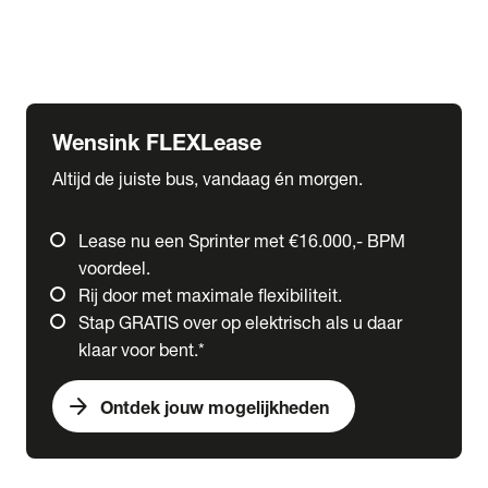
Ford
Fuso
Mercedes-Benz
Wensink FLEXLease
Altijd de juiste bus, vandaag én morgen.
Lease nu een Sprinter met €16.000,- BPM
voordeel.
Rij door met maximale flexibiliteit.
Stap GRATIS over op elektrisch als u daar
klaar voor bent.*
arrow_forward
Ontdek jouw mogelijkheden
expand_more
Trucks