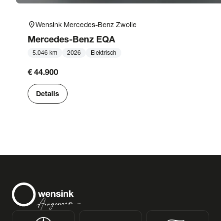
location_on
Wensink Mercedes-Benz Zwolle
Mercedes-Benz
EQA
5.046 km
2026
Elektrisch
€ 44.900
Details