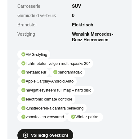
Carrosserie
SUV
Gemiddeld verbruik
0
Brandstof
Elektrisch
Vestiging
Wensink Mercedes-
Benz Heerenveen
check_circle
AMG-styling
check_circle
lichtmetalen velgen multi-spaaks 20"
check_circle
check_circle
metaalkleur
panoramadak
check_circle
Apple Carplay/Android Auto
check_circle
navigatiesysteem full map + hard disk
check_circle
electronic climate controle
check_circle
kunstlederen/alcantara bekleding
check_circle
check_circle
voorstoelen verwarmd
Winter-pakket
add_circle
Volledig overzicht