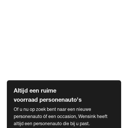
Elektrische Mercedes-Benz
Elektrische Occasions
Alles over elektrisch rijden
expand_more
Voorraad leasen
Private lease voorraad
Zakelijk lease voorraad
Occasion lease voorraad
Private Lease samenstellen
expand_more
Diensten
Expatriate Services & Diplomatic Sales
Altijd een ruime
voorraad personenauto's
Of u nu op zoek bent naar een nieuwe
personenauto óf een occasion, Wensink heeft
altijd een personenauto die bij u past.