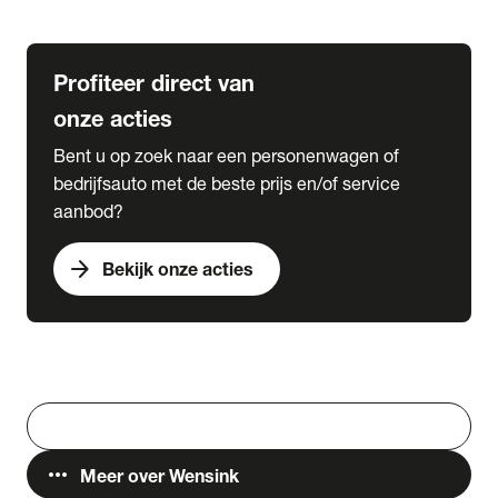
Lease & Services
Profiteer direct van
onze acties
Bent u op zoek naar een personenwagen of
bedrijfsauto met de beste prijs en/of service
aanbod?
arrow_forward
Bekijk onze acties
Vestigingen
Werken bij Wensink
search
Zoeken
more_horiz
Meer over Wensink