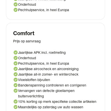
check_circle
Onderhoud
check_circle
Pechhulpservice, in heel Europa
Comfort
Prijs op aanvraag
check_circle
Jaarlijkse APK incl. roetmeting
check_circle
Onderhoud
check_circle
Pechhulpservice, in heel Europa
check_circle
Jaarlijkse aircocheck en aircoreiniging
check_circle
Jaarlijkse all-in zomer- en wintercheck
check_circle
Vloeistoffen bijvullen
check_circle
Bandenspanning controleren en corrigeren
check_circle
Vervangen van defecte gloeilampen
buitenverlichting
check_circle
10% korting op merk specifieke collectie artikelen
check_circle
Maandelijks op zaterdag uw auto wassen