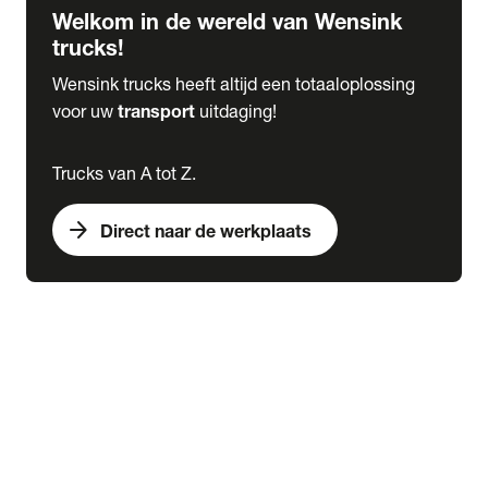
Welkom in de wereld van Wensink
trucks!
Wensink trucks heeft altijd een totaaloplossing
voor uw
transport
uitdaging!
Trucks van A tot Z.
arrow_forward
Direct naar de werkplaats
Lease
expand_more
Onderhoud
chevron_right
close
expand_more
Werkplaatsafspraak maken
Werkplaatsafspraak maken
Schade melden
expand_more
Onderhoud