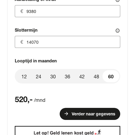
info
Slottermijn
info
Looptijd in maanden
12
24
30
36
42
48
60
60
520
,-
/mnd
arrow_forward
Verder naar gegevens