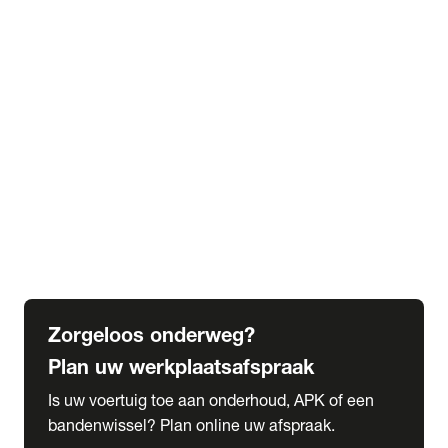
expand_more
Extra services
Beautykuur
Navigatie update
expand_more
Accessoires & onderdelen
Accessoires
Onderdelen
expand_more
Abonnementen
Alles over onze serviceabonnementen
Bandenhotel
expand_more
Schade melden
Meld hier je schade
Zorgeloos onderweg?
Plan uw werkplaatsafspraak
Is uw voertuig toe aan onderhoud, APK of een
bandenwissel? Plan online uw afspraak.