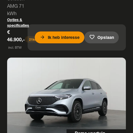
AMG 71
kWh
Opties &
specificaties
€
arrow_forward
favorite
Ik heb interesse
Opslaan
46.900,-
21
keer bekeken
incl. BTW