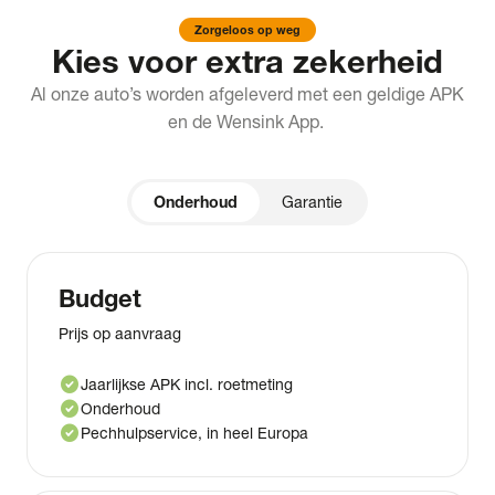
Zorgeloos op weg
Kies voor extra zekerheid
Al onze auto’s worden afgeleverd met een geldige APK
en de Wensink App.
Onderhoud
Garantie
Budget
Prijs op aanvraag
check_circle
Jaarlijkse APK incl. roetmeting
check_circle
Onderhoud
check_circle
Pechhulpservice, in heel Europa