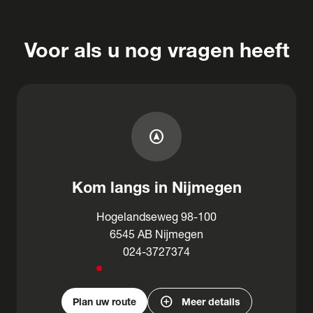
Voor als u nog vragen heeft
assistant_navigation
Kom langs in Nijmegen
Hogelandseweg 98-100
6545 AB Nijmegen
024-3727374
add_circle
Plan uw route
Meer details