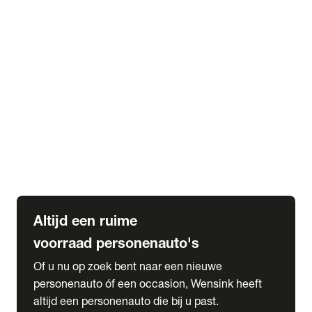
Elektrische Mercedes-Benz
Elektrische Occasions
Alles over elektrisch rijden
expand_more
Voorraad leasen
Private lease voorraad
Zakelijk lease voorraad
Occasion lease voorraad
Private Lease samenstellen
expand_more
Diensten
Expatriate Services & Diplomatic Sales
Altijd een ruime
voorraad personenauto's
Of u nu op zoek bent naar een nieuwe
personenauto óf een occasion, Wensink heeft
altijd een personenauto die bij u past.