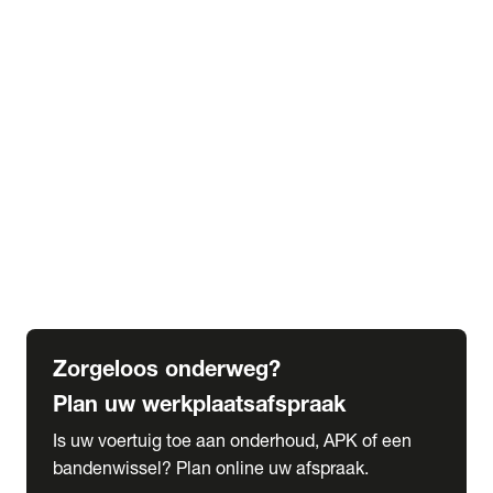
expand_more
Extra services
Beautykuur
Navigatie update
expand_more
Accessoires & onderdelen
Accessoires
Onderdelen
expand_more
Abonnementen
Alles over onze serviceabonnementen
Bandenhotel
expand_more
Schade melden
Meld hier je schade
Zorgeloos onderweg?
Plan uw werkplaatsafspraak
Is uw voertuig toe aan onderhoud, APK of een
bandenwissel? Plan online uw afspraak.