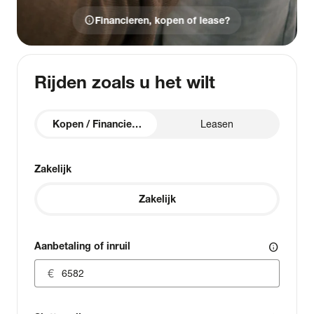
info
Financieren, kopen of lease?
Rijden zoals u het wilt
Kopen / Financieren
Leasen
Zakelijk
Zakelijk
Aanbetaling of inruil
info