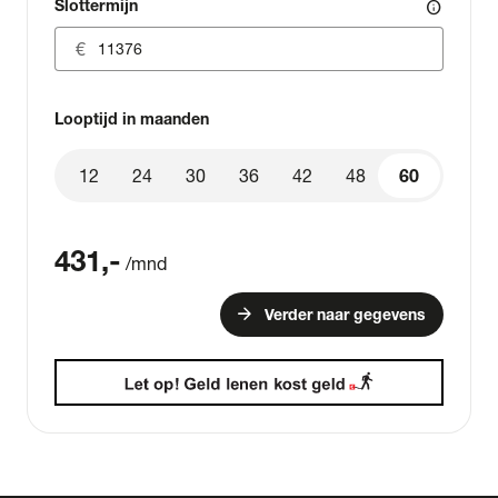
Slottermijn
info
Looptijd in maanden
12
24
30
36
42
48
60
60
431
,-
/mnd
arrow_forward
Verder naar gegevens