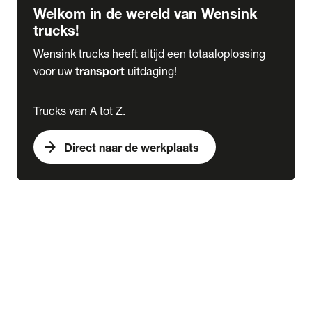
Welkom in de wereld van Wensink
trucks!
Wensink trucks heeft altijd een totaaloplossing
voor uw
transport
uitdaging!
Trucks van A tot Z.
arrow_forward
Direct naar de werkplaats
Lease
expand_more
Onderhoud
chevron_right
close
expand_more
Werkplaatsafspraak maken
Werkplaatsafspraak maken
Schade melden
expand_more
Onderhoud