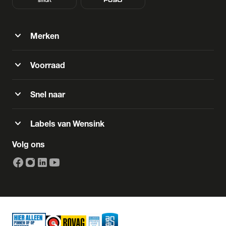
expand_more
Merken
expand_more
Voorraad
expand_more
Snel naar
expand_more
Labels van Wensink
Volg ons