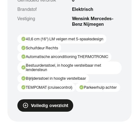
Brandstof
Elektrisch
Vestiging
Wensink Mercedes-
Benz Nijmegen
check_circle
40,6 cm (16") LM velgen met 5-spaaksdesign
check_circle
Schuifdeur Rechts
check_circle
Automatische airconditioning THERMOTRONIC
Bestuurdersstoel, in hoogte verstelbaar met
check_circle
lendensteun
check_circle
Bijrijdersstoel in hoogte verstelbaar
check_circle
check_circle
TEMPOMAT (cruisecontrol)
Parkeerhulp achter
add_circle
Volledig overzicht