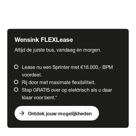
Ford
Fuso
Mercedes-Benz
Wensink FLEXLease
Altijd de juiste bus, vandaag én morgen.
Lease nu een Sprinter met €16.000,- BPM
voordeel.
Rij door met maximale flexibiliteit.
Stap GRATIS over op elektrisch als u daar
klaar voor bent.*
arrow_forward
Ontdek jouw mogelijkheden
expand_more
Trucks