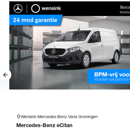
arrow_forward
location_on
Wensink Mercedes-Benz Vans Groningen
Mercedes-Benz
eCitan