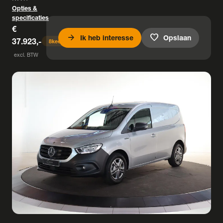
Opties &
specificaties
€
arrow_forward
favorite
Ik heb interesse
Opslaan
37.923,-
8
keer bekeken
excl. BTW