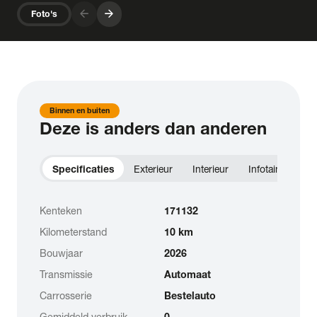
arrow_forward
arrow_forward
Foto's
Binnen en buiten
Deze is anders dan anderen
Specificaties
Exterieur
Interieur
Infotainment
Kenteken
171132
Kilometerstand
10 km
Bouwjaar
2026
Transmissie
Automaat
Carrosserie
Bestelauto
Gemiddeld verbruik
0