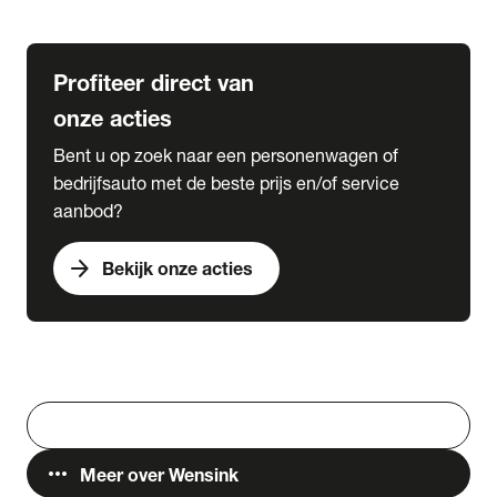
Lease & Services
Profiteer direct van
onze acties
Bent u op zoek naar een personenwagen of
bedrijfsauto met de beste prijs en/of service
aanbod?
arrow_forward
Bekijk onze acties
Vestigingen
Werken bij Wensink
search
Zoeken
more_horiz
Meer over Wensink