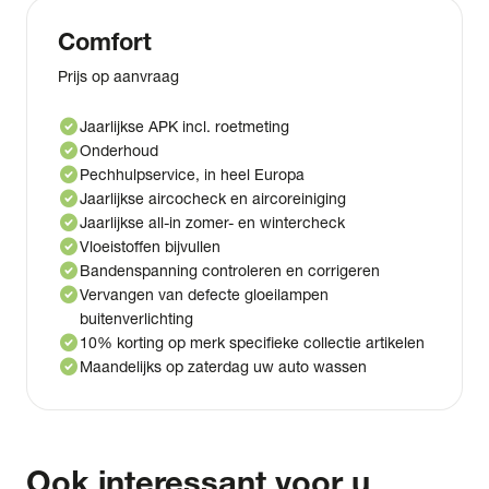
Comfort
Prijs op aanvraag
check_circle
Jaarlijkse APK incl. roetmeting
check_circle
Onderhoud
check_circle
Pechhulpservice, in heel Europa
check_circle
Jaarlijkse aircocheck en aircoreiniging
check_circle
Jaarlijkse all-in zomer- en wintercheck
check_circle
Vloeistoffen bijvullen
check_circle
Bandenspanning controleren en corrigeren
check_circle
Vervangen van defecte gloeilampen
buitenverlichting
check_circle
10% korting op merk specifieke collectie artikelen
check_circle
Maandelijks op zaterdag uw auto wassen
Ook interessant voor u