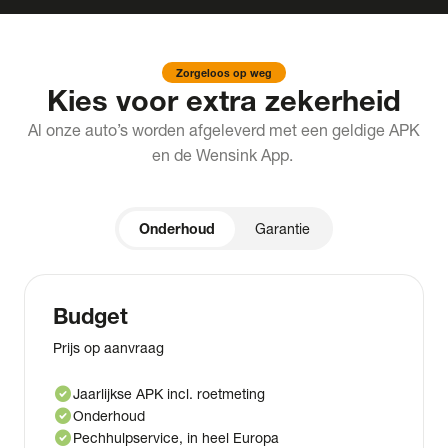
Zorgeloos op weg
Kies voor extra zekerheid
Al onze auto’s worden afgeleverd met een geldige APK
en de Wensink App.
Onderhoud
Garantie
Budget
Prijs op aanvraag
check_circle
Jaarlijkse APK incl. roetmeting
check_circle
Onderhoud
check_circle
Pechhulpservice, in heel Europa