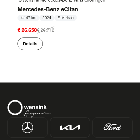
location_on
Mercedes-Benz
eCitan
4.147 km
2024
Elektrisch
€ 26.650
€ 26.712
Details