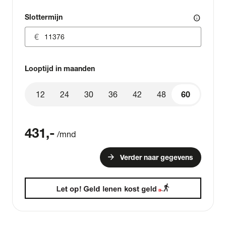
Slottermijn
info
Looptijd in maanden
12
24
30
36
42
48
60
60
431
,-
/mnd
arrow_forward
Verder naar gegevens