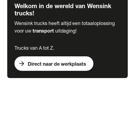
Welkom in de wereld van Wensink
trucks!
Wensink trucks heeft altijd een totaaloplossing
voor uw
transport
uitdaging!
Trucks van A tot Z.
arrow_forward
Direct naar de werkplaats
Lease
expand_more
Onderhoud
chevron_right
close
expand_more
Werkplaatsafspraak maken
Werkplaatsafspraak maken
Schade melden
expand_more
Onderhoud