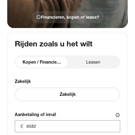
info
Financieren, kopen of lease?
Rijden zoals u het wilt
Kopen / Financieren
Leasen
Zakelijk
Zakelijk
Aanbetaling of inruil
info