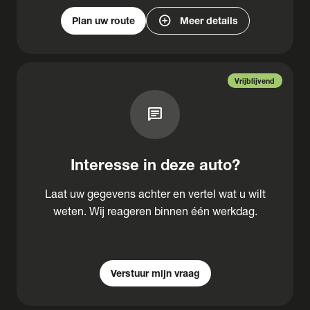
add_circle
Plan uw route
Meer details
Vrijblijvend
chat
Interesse in deze auto?
Laat uw gegevens achter en vertel wat u wilt
weten. Wij reageren binnen één werkdag.
Verstuur mijn vraag