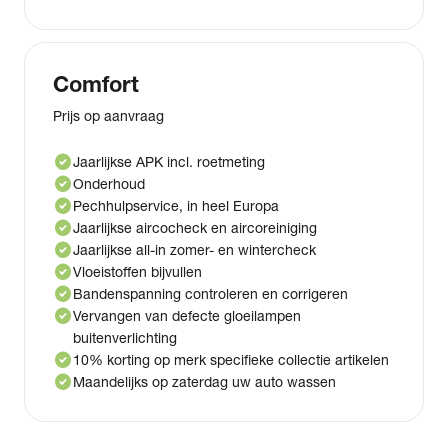
Comfort
Prijs op aanvraag
check_circle
Jaarlijkse APK incl. roetmeting
check_circle
Onderhoud
check_circle
Pechhulpservice, in heel Europa
check_circle
Jaarlijkse aircocheck en aircoreiniging
check_circle
Jaarlijkse all-in zomer- en wintercheck
check_circle
Vloeistoffen bijvullen
check_circle
Bandenspanning controleren en corrigeren
check_circle
Vervangen van defecte gloeilampen
buitenverlichting
check_circle
10% korting op merk specifieke collectie artikelen
check_circle
Maandelijks op zaterdag uw auto wassen