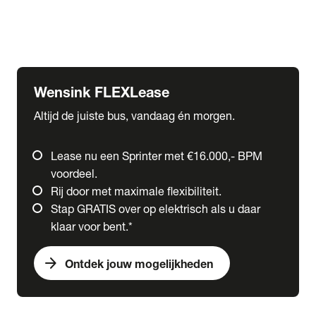
Ford
Fuso
Mercedes-Benz
Wensink FLEXLease
Altijd de juiste bus, vandaag én morgen.
Lease nu een Sprinter met €16.000,- BPM
voordeel.
Rij door met maximale flexibiliteit.
Stap GRATIS over op elektrisch als u daar
klaar voor bent.*
arrow_forward
Ontdek jouw mogelijkheden
expand_more
Trucks