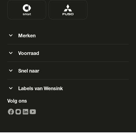
expand_more
Merken
expand_more
Voorraad
expand_more
Snel naar
expand_more
Labels van Wensink
Volg ons