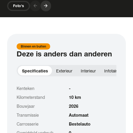
arrow_forward
arrow_forward
Foto's
Binnen en buiten
Deze is anders dan anderen
Specificaties
Exterieur
Interieur
Infotainment
Kenteken
-
Kilometerstand
10 km
Bouwjaar
2026
Transmissie
Automaat
Carrosserie
Bestelauto
Gemiddeld verbruik
0