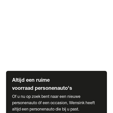
Elektrische Mercedes-Benz
Elektrische Occasions
Alles over elektrisch rijden
expand_more
Voorraad leasen
Private lease voorraad
Zakelijk lease voorraad
Occasion lease voorraad
Private Lease samenstellen
expand_more
Diensten
Expatriate Services & Diplomatic Sales
Altijd een ruime
voorraad personenauto's
Of u nu op zoek bent naar een nieuwe
personenauto óf een occasion, Wensink heeft
altijd een personenauto die bij u past.