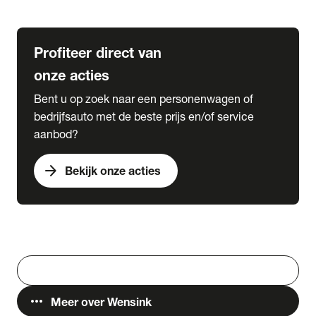
Lease & Services
Profiteer direct van
onze acties
Bent u op zoek naar een personenwagen of
bedrijfsauto met de beste prijs en/of service
aanbod?
arrow_forward
Bekijk onze acties
Vestigingen
Werken bij Wensink
search
Zoeken
more_horiz
Meer over Wensink