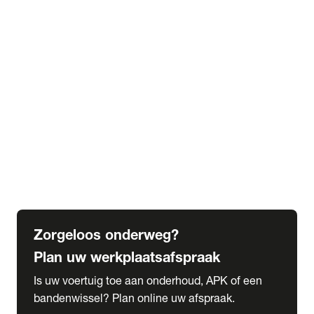
expand_more
Extra services
Beautykuur
Navigatie update
expand_more
Accessoires & onderdelen
Accessoires
Onderdelen
expand_more
Abonnementen
Alles over onze serviceabonnementen
Bandenhotel
expand_more
Schade melden
Meld hier je schade
Zorgeloos onderweg?
Plan uw werkplaatsafspraak
Is uw voertuig toe aan onderhoud, APK of een
bandenwissel? Plan online uw afspraak.