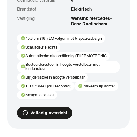
Brandstof
Elektrisch
Vestiging
Wensink Mercedes-
Benz Doetinchem
check_circle
40,6 cm (16") LM velgen met 5-spaaksdesign
check_circle
Schuifdeur Rechts
check_circle
Automatische airconditioning THERMOTRONIC
Bestuurdersstoel, in hoogte verstelbaar met
check_circle
lendensteun
check_circle
Bijrijdersstoel in hoogte verstelbaar
check_circle
check_circle
TEMPOMAT (cruisecontrol)
Parkeerhulp achter
check_circle
Navigatie pakket
add_circle
Volledig overzicht