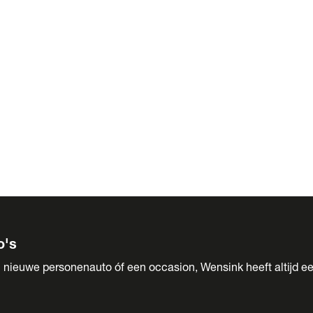
 Sales
o's
 nieuwe personenauto óf een occasion, Wensink heeft altijd ee