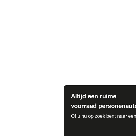
Elektrische Mercedes-Benz
Elektrische Occasions
Alles over elektrisch rijden
Voorraad leasen
Private lease voorraad
Zakelijk lease voorraad
Occasion lease voorraad
Private Lease samenstellen
Diensten
Expatriate Services & Diplomatic
Altijd een ruime
voorraad personenaut
Of u nu op zoek bent naar een