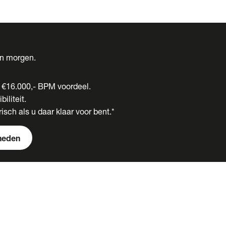
én morgen.
t €16.000,- BPM voordeel.
biliteit.
isch als u daar klaar voor bent.*
heden