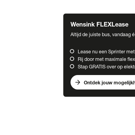
Fuso
Mercedes-Benz
Wensink FLEXLease
Altijd de juiste bus, vandaag 
Lease nu een Sprinter me
Rij door met maximale flexi
Stap GRATIS over op elektr
arrow_forward
Ontdek jouw mogelijk
Trucks
chevron_right
close
Onze merken
Mercedes Benz Trucks