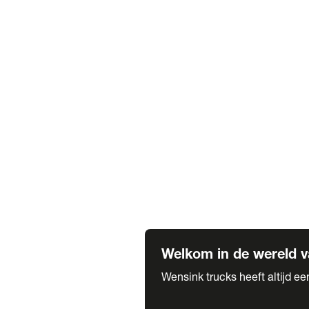
Truck verhuur
Service & onderhoud
APK
Onze labels & partners
Truck & Trailer
Trias Trailers
Spuiterij B. de Wilde
Carrosseriewerk Van de Weijer
Fleetcraft
A1 Automotive
Vestigingen
Bekijk alle vestigingen
Welkom in de wereld v
Wensink trucks heeft altijd e