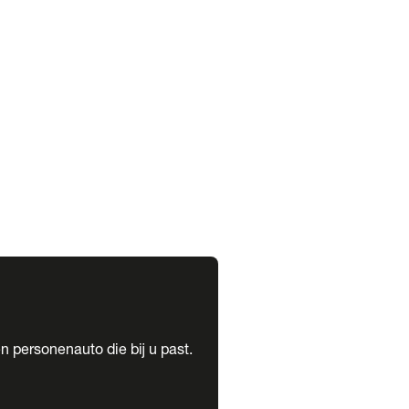
expand_more
expand_more
n personenauto die bij u past.