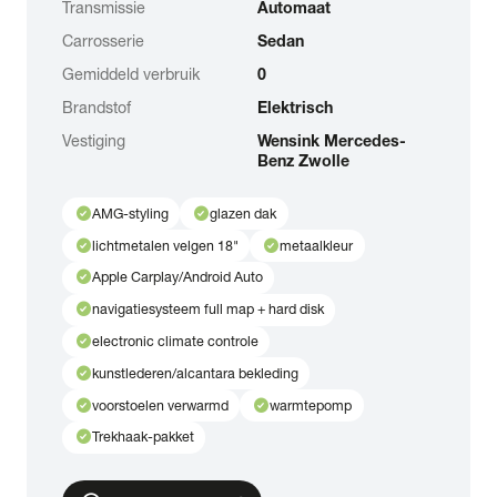
Transmissie
Automaat
Carrosserie
Sedan
Gemiddeld verbruik
0
Brandstof
Elektrisch
Vestiging
Wensink Mercedes-
Benz Zwolle
check_circle
check_circle
AMG-styling
glazen dak
check_circle
check_circle
lichtmetalen velgen 18"
metaalkleur
check_circle
Apple Carplay/Android Auto
check_circle
navigatiesysteem full map + hard disk
check_circle
electronic climate controle
check_circle
kunstlederen/alcantara bekleding
check_circle
check_circle
voorstoelen verwarmd
warmtepomp
check_circle
Trekhaak-pakket