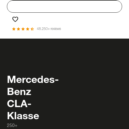
person
Login
favorite
Favorieten
star
star
star
star
star_half
48.250+ reviews
Mercedes-
Benz
CLA-
Klasse
250+