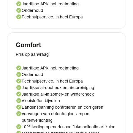
check_circle
Jaarlijkse APK incl. roetmeting
check_circle
Onderhoud
check_circle
Pechhulpservice, in heel Europa
Comfort
Prijs op aanvraag
check_circle
Jaarlijkse APK incl. roetmeting
check_circle
Onderhoud
check_circle
Pechhulpservice, in heel Europa
check_circle
Jaarlijkse aircocheck en aircoreiniging
check_circle
Jaarlijkse all-in zomer- en wintercheck
check_circle
Vloeistoffen bijvullen
check_circle
Bandenspanning controleren en corrigeren
check_circle
Vervangen van defecte gloeilampen
buitenverlichting
check_circle
10% korting op merk specifieke collectie artikelen