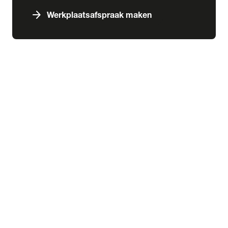
arrow_forward
Werkplaatsafspraak maken
expand_more
Services & schade
chevron_right
close
expand_more
Aankoop
Abonnementen
Aankoopkeuring
Financiering
Inbouw
Laadoplossingen
Verzekering
expand_more
Schade & pechhulp
Pechhulp
Schadeherstel
expand_more
Wensink kennisbank