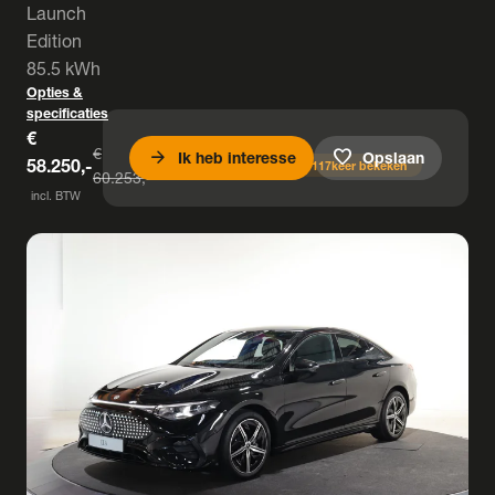
Launch
Edition
85.5 kWh
Opties &
specificaties
€
€
arrow_forward
favorite
Ik heb interesse
Opslaan
58.250,-
U bespaart € 2.003,-
117
keer bekeken
60.253,-
incl. BTW