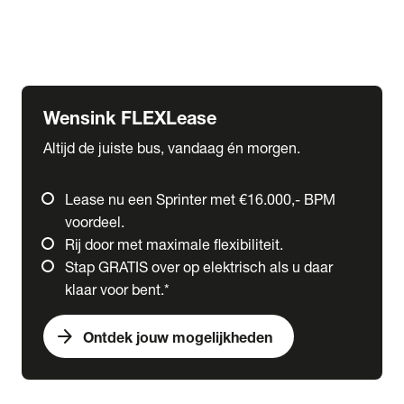
Ford
Fuso
Mercedes-Benz
Wensink FLEXLease
Altijd de juiste bus, vandaag én morgen.
Lease nu een Sprinter met €16.000,- BPM
voordeel.
Rij door met maximale flexibiliteit.
Stap GRATIS over op elektrisch als u daar
klaar voor bent.*
arrow_forward
Ontdek jouw mogelijkheden
expand_more
Trucks