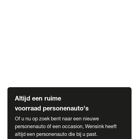
Elektrische Mercedes-Benz
Elektrische Occasions
Alles over elektrisch rijden
expand_more
Voorraad leasen
Private lease voorraad
Zakelijk lease voorraad
Occasion lease voorraad
Private Lease samenstellen
expand_more
Diensten
Expatriate Services & Diplomatic Sales
Altijd een ruime
voorraad personenauto's
Of u nu op zoek bent naar een nieuwe
personenauto óf een occasion, Wensink heeft
altijd een personenauto die bij u past.