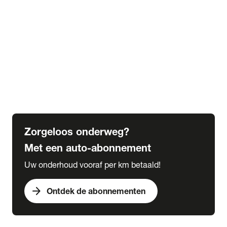
Alle kennisbank artikelen
Veranderingen wegenbelasting tot 2030
Alles over bijtelling
5 tips voor de winter
6 tips voor de herfst
Verplicht in het buitenland
Wat is een grote beurt
Wat is een kleine beurt
Zorgeloos onderweg?
Met een auto-abonnement
Uw onderhoud vooraf per km betaald!
arrow_forward
Ontdek de abonnementen
expand_more
Acties