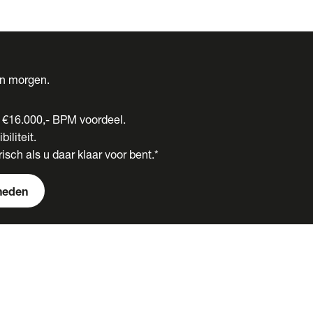
én morgen.
t €16.000,- BPM voordeel.
biliteit.
isch als u daar klaar voor bent.*
heden