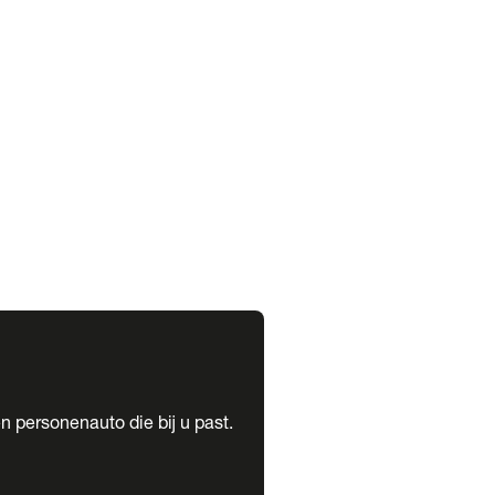
expand_more
expand_more
n personenauto die bij u past.