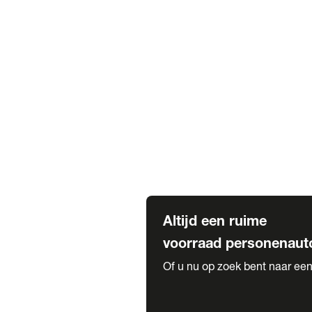
Elektrische Mercedes-Benz
Elektrische Occasions
Alles over elektrisch rijden
Voorraad leasen
Private lease voorraad
Zakelijk lease voorraad
Occasion lease voorraad
Private Lease samenstellen
Diensten
Expatriate Services & Diplomatic
Altijd een ruime
voorraad personenaut
Of u nu op zoek bent naar een