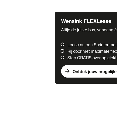
Fuso
Mercedes-Benz
Wensink FLEXLease
Altijd de juiste bus, vandaag 
Lease nu een Sprinter me
Rij door met maximale flexi
Stap GRATIS over op elektr
arrow_forward
Ontdek jouw mogelijk
Trucks
chevron_right
close
Onze merken
Mercedes Benz Trucks