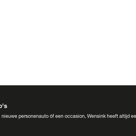
 Sales
o's
 nieuwe personenauto óf een occasion, Wensink heeft altijd ee