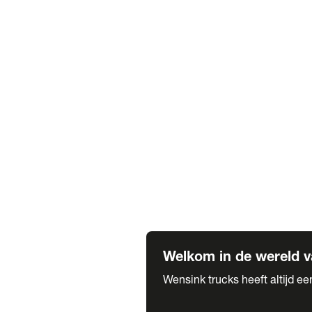
Truck verhuur
Service & onderhoud
APK
Onze labels & partners
Truck & Trailer
Trias Trailers
Spuiterij B. de Wilde
Carrosseriewerk Van de Weijer
Fleetcraft
A1 Automotive
Vestigingen
Bekijk alle vestigingen
Welkom in de wereld v
Wensink trucks heeft altijd e