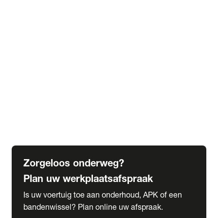
expand_more
Extra services
Beautykuur
Navigatie update
expand_more
Accessoires & onderdelen
Accessoires
Onderdelen
expand_more
Abonnementen
Alles over onze serviceabonnementen
Bandenhotel
expand_more
Schade melden
Meld hier je schade
Zorgeloos onderweg?
Plan uw werkplaatsafspraak
Is uw voertuig toe aan onderhoud, APK of een
bandenwissel? Plan online uw afspraak.