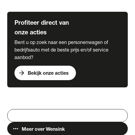
Lease & Services
Profiteer direct van
onze acties
Bent u op zoek naar een personenwagen of
bedrijfsauto met de beste prijs en/of service
aanbod?
arrow_forward
Bekijk onze acties
Vestigingen
Werken bij Wensink
search
Zoeken
more_horiz
Meer over Wensink