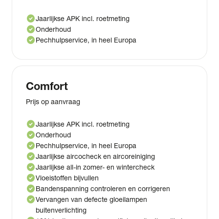
check_circle
Jaarlijkse APK incl. roetmeting
check_circle
Onderhoud
check_circle
Pechhulpservice, in heel Europa
Comfort
Prijs op aanvraag
check_circle
Jaarlijkse APK incl. roetmeting
check_circle
Onderhoud
check_circle
Pechhulpservice, in heel Europa
check_circle
Jaarlijkse aircocheck en aircoreiniging
check_circle
Jaarlijkse all-in zomer- en wintercheck
check_circle
Vloeistoffen bijvullen
check_circle
Bandenspanning controleren en corrigeren
check_circle
Vervangen van defecte gloeilampen
buitenverlichting