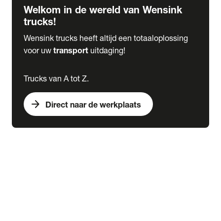
Welkom in de wereld van Wensink
trucks!
Wensink trucks heeft altijd een totaaloplossing
voor uw
transport
uitdaging!
Trucks van A tot Z.
arrow_forward
Direct naar de werkplaats
Lease
expand_more
Onderhoud
chevron_right
close
expand_more
Werkplaatsafspraak maken
Werkplaatsafspraak maken
Schade melden
expand_more
Onderhoud