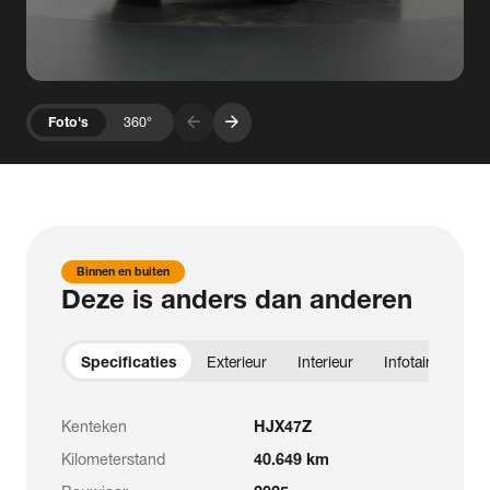
arrow_forward
arrow_forward
Foto's
360°
Binnen en buiten
Deze is anders dan anderen
Specificaties
Exterieur
Interieur
Infotainment
Kenteken
HJX47Z
Kilometerstand
40.649 km