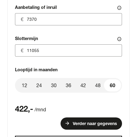
Aanbetaling of inruil
info
Slottermijn
info
Looptijd in maanden
12
24
30
36
42
48
60
60
422
,-
/mnd
arrow_forward
Verder naar gegevens