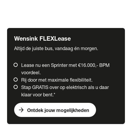
Ford
Fuso
Mercedes-Benz
Wensink FLEXLease
Altijd de juiste bus, vandaag én morgen.
Lease nu een Sprinter met €16.000,- BPM
voordeel.
Rij door met maximale flexibiliteit.
Stap GRATIS over op elektrisch als u daar
klaar voor bent.*
arrow_forward
Ontdek jouw mogelijkheden
expand_more
Trucks