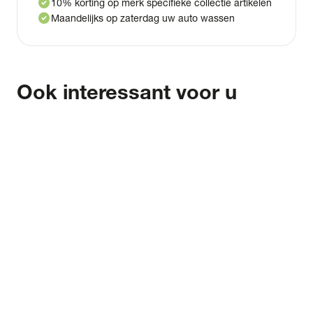
check_circle
10% korting op merk specifieke collectie artikelen
check_circle
Maandelijks op zaterdag uw auto wassen
Ook interessant voor u