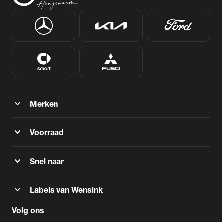
expand_more
Merken
expand_more
Voorraad
expand_more
Snel naar
expand_more
Labels van Wensink
Volg ons