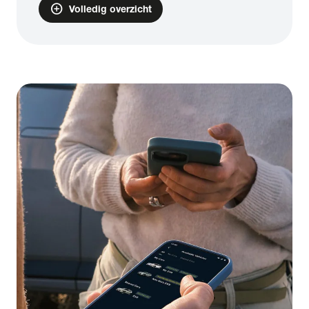
add_circle
Volledig overzicht