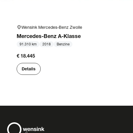
location_on
Wensink Mercedes-Benz Zwolle
Mercedes-Benz
A-Klasse
91.310 km
2018
Benzine
€ 18.445
Details