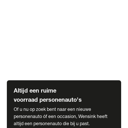
Elektrische Mercedes-Benz
Elektrische Occasions
Alles over elektrisch rijden
expand_more
Voorraad leasen
Private lease voorraad
Zakelijk lease voorraad
Occasion lease voorraad
Private Lease samenstellen
expand_more
Diensten
Expatriate Services & Diplomatic Sales
Altijd een ruime
voorraad personenauto's
Of u nu op zoek bent naar een nieuwe
personenauto óf een occasion, Wensink heeft
altijd een personenauto die bij u past.