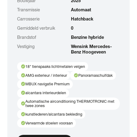
Bouwjaar
2025
Transmissie
Automaat
Carrosserie
Hatchback
Gemiddeld verbruik
0
Brandstof
Benzine hybride
Vestiging
Wensink Mercedes-
Benz Hoogeveen
check_circle
18" tienspaaks lichtmetalen velgen
check_circle
check_circle
AMG exterieur / interieur
Panoramaschuifdak
check_circle
MBUX navigatie Premium
check_circle
alcantara interieurdelen
Automatische airconditioning THERMOTRONIC met
check_circle
twee zones
check_circle
kunstlederen/alcantara bekleding
check_circle
Verwarmde stoelen vooraan