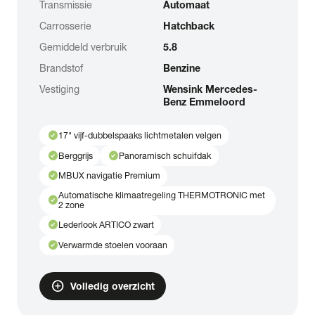
Transmissie
Automaat
Carrosserie
Hatchback
Gemiddeld verbruik
5.8
Brandstof
Benzine
Vestiging
Wensink Mercedes-
Benz Emmeloord
check_circle
17" vijf-dubbelspaaks lichtmetalen velgen
check_circle
check_circle
Berggrijs
Panoramisch schuifdak
check_circle
MBUX navigatie Premium
Automatische klimaatregeling THERMOTRONIC met
check_circle
2 zone
check_circle
Lederlook ARTICO zwart
check_circle
Verwarmde stoelen vooraan
add_circle
Volledig overzicht