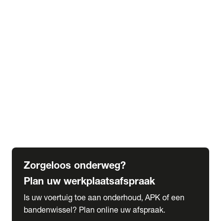
expand_more
Extra services
Beautykuur
Navigatie update
expand_more
Accessoires & onderdelen
Accessoires
Onderdelen
expand_more
Abonnementen
Alles over onze serviceabonnementen
Bandenhotel
expand_more
Schade melden
Meld hier je schade
Zorgeloos onderweg?
Plan uw werkplaatsafspraak
Is uw voertuig toe aan onderhoud, APK of een
bandenwissel? Plan online uw afspraak.