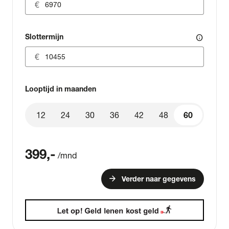
Slottermijn
info
Looptijd in maanden
12
24
30
36
42
48
60
60
399
,-
/mnd
arrow_forward
Verder naar gegevens