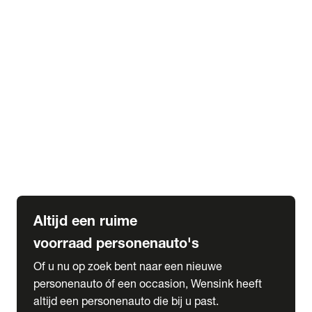
Elektrische Mercedes-Benz
Elektrische Occasions
Alles over elektrisch rijden
expand_more
Voorraad leasen
Private lease voorraad
Zakelijk lease voorraad
Occasion lease voorraad
Private Lease samenstellen
expand_more
Diensten
Expatriate Services & Diplomatic Sales
Altijd een ruime
voorraad personenauto's
Of u nu op zoek bent naar een nieuwe
personenauto óf een occasion, Wensink heeft
altijd een personenauto die bij u past.