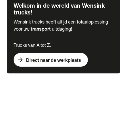
Welkom in de wereld van Wensink
trucks!
Wensink trucks heeft altijd een totaaloplossing
voor uw
transport
uitdaging!
Trucks van A tot Z.
arrow_forward
Direct naar de werkplaats
Lease
expand_more
Onderhoud
chevron_right
close
expand_more
Werkplaatsafspraak maken
Werkplaatsafspraak maken
Schade melden
expand_more
Onderhoud