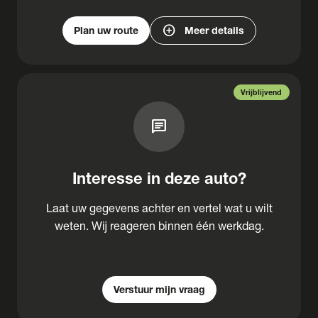
add_circle
Plan uw route
Meer details
Vrijblijvend
chat
Interesse in deze auto?
Laat uw gegevens achter en vertel wat u wilt
weten. Wij reageren binnen één werkdag.
Verstuur mijn vraag