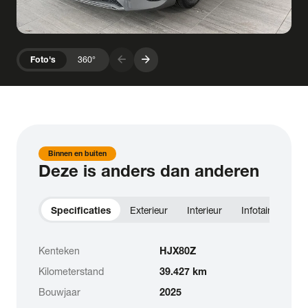
arrow_forward
arrow_forward
Foto's
360°
Binnen en buiten
Deze is anders dan anderen
Specificaties
Exterieur
Interieur
Infotainment
Kenteken
HJX80Z
Kilometerstand
39.427 km
Bouwjaar
2025