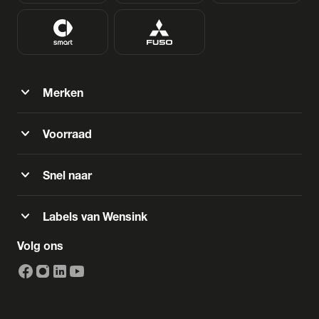
expand_more
Merken
expand_more
Voorraad
expand_more
Snel naar
expand_more
Labels van Wensink
Volg ons