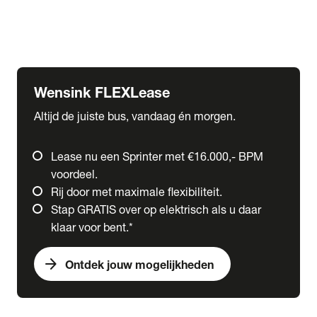
Ford
Fuso
Mercedes-Benz
Wensink FLEXLease
Altijd de juiste bus, vandaag én morgen.
Lease nu een Sprinter met €16.000,- BPM
voordeel.
Rij door met maximale flexibiliteit.
Stap GRATIS over op elektrisch als u daar
klaar voor bent.*
arrow_forward
Ontdek jouw mogelijkheden
expand_more
Trucks