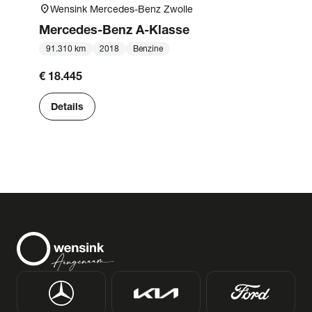
location_on
Wensink Mercedes-Benz Zwolle
Mercedes-Benz
A-Klasse
91.310 km
2018
Benzine
€ 18.445
Details