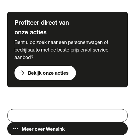
Lease & Services
Profiteer direct van
onze acties
Bent u op zoek naar een personenwagen of
bedrijfsauto met de beste prijs en/of service
aanbod?
arrow_forward
Bekijk onze acties
Vestigingen
Werken bij Wensink
search
Zoeken
more_horiz
Meer over Wensink