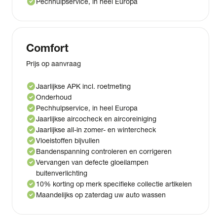
check_circle
Pechhulpservice, in heel Europa
Comfort
Prijs op aanvraag
check_circle
Jaarlijkse APK incl. roetmeting
check_circle
Onderhoud
check_circle
Pechhulpservice, in heel Europa
check_circle
Jaarlijkse aircocheck en aircoreiniging
check_circle
Jaarlijkse all-in zomer- en wintercheck
check_circle
Vloeistoffen bijvullen
check_circle
Bandenspanning controleren en corrigeren
check_circle
Vervangen van defecte gloeilampen
buitenverlichting
check_circle
10% korting op merk specifieke collectie artikelen
check_circle
Maandelijks op zaterdag uw auto wassen