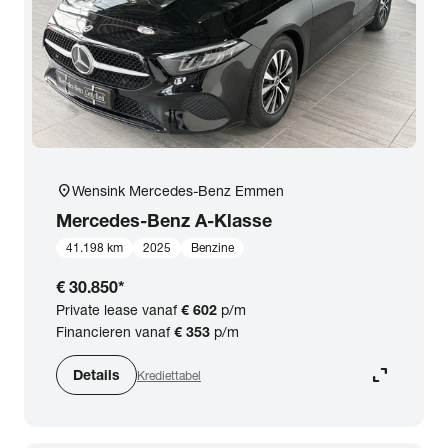
location_on
Wensink Mercedes-Benz Emmen
Mercedes-Benz
A-Klasse
41.198 km
2025
Benzine
€ 30.850
*
Private lease vanaf
€ 602
p/m
Financieren vanaf
€ 353
p/m
expand_content
Details
Krediettabel