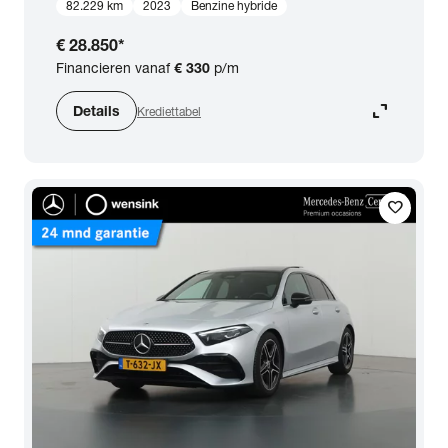
82.229 km
2023
Benzine hybride
€ 28.850
*
Financieren vanaf
€ 330
p/m
expand_content
Details
Krediettabel
favorite