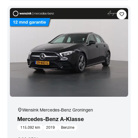
Transmissie
favorite
Opties
Carrosserie
Basiskleur
Aantal zitplaatsen
Aantal deuren
location_on
Wensink Mercedes-Benz Groningen
Mercedes-Benz
A-Klasse
Vestiging
115.092 km
2019
Benzine