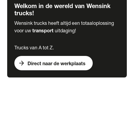
Welkom in de wereld van Wensink
trucks!
Wensink trucks heeft altijd een totaaloplossing
voor uw
transport
uitdaging!
Trucks van A tot Z.
arrow_forward
Direct naar de werkplaats
Lease
expand_more
Onderhoud
chevron_right
close
expand_more
Werkplaatsafspraak maken
Werkplaatsafspraak maken
Schade melden
expand_more
Onderhoud