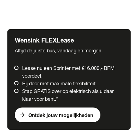
Ford
Fuso
Mercedes-Benz
Wensink FLEXLease
Altijd de juiste bus, vandaag én morgen.
Lease nu een Sprinter met €16.000,- BPM
voordeel.
Rij door met maximale flexibiliteit.
Stap GRATIS over op elektrisch als u daar
klaar voor bent.*
arrow_forward
Ontdek jouw mogelijkheden
expand_more
Trucks