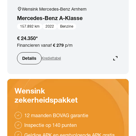
location_on
Wensink Mercedes-Benz Arnhem
Mercedes-Benz
A-Klasse
157.892 km
2022
Benzine
€ 24.350
*
Financieren vanaf
€ 279
p/m
expand_content
Details
Krediettabel
Wensink
zekerheidspakket
12 maanden BOVAG garantie
check
Inspectie op 140 punten
check
Geldige APK en eerstvolgende APK gratis
check