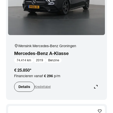
location_on
Wensink Mercedes-Benz Groningen
Mercedes-Benz
A-Klasse
74.414 km
2019
Benzine
€ 25.850
*
Financieren vanaf
€ 296
p/m
expand_content
Details
Krediettabel
favorite