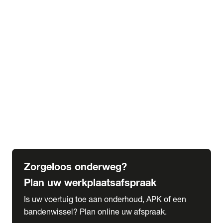
expand_more
Extra services
Beautykuur
Navigatie update
expand_more
Accessoires & onderdelen
Accessoires
Onderdelen
expand_more
Abonnementen
Alles over onze serviceabonnementen
Bandenhotel
expand_more
Schade melden
Meld hier je schade
Zorgeloos onderweg?
Plan uw werkplaatsafspraak
Is uw voertuig toe aan onderhoud, APK of een
bandenwissel? Plan online uw afspraak.