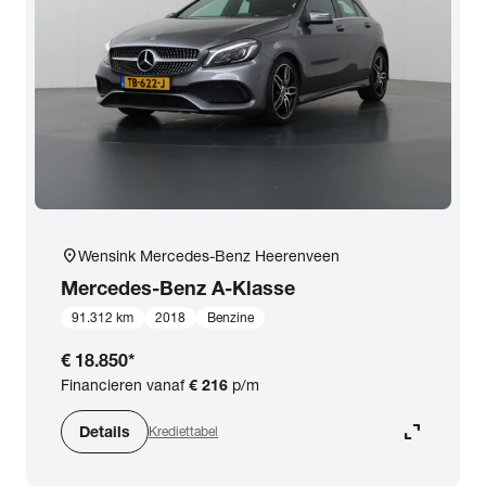
expand_more
BTW (aftrekbaar) / Marge (BTW niet aftrekbaar)
Merk & Model
close
Mercedes-Benz
Prijs
Kilometerstand
location_on
Wensink Mercedes-Benz Heerenveen
Mercedes-Benz
A-Klasse
Bouwjaar
91.312 km
2018
Benzine
€ 18.850
*
Staat van de auto
Financieren vanaf
€ 216
p/m
expand_content
Details
Krediettabel
Brandstof