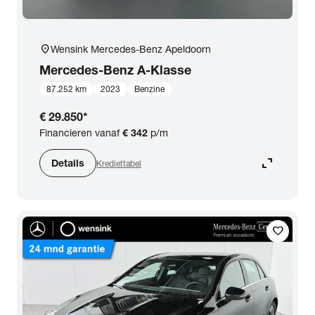
location_on
Wensink Mercedes-Benz Apeldoorn
Mercedes-Benz
A-Klasse
87.252 km
2023
Benzine
€ 29.850
*
Financieren vanaf
€ 342
p/m
expand_content
Details
Krediettabel
favorite