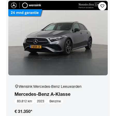
favorite
location_on
Wensink Mercedes-Benz Leeuwarden
Mercedes-Benz
A-Klasse
83.812 km
2023
Benzine
€ 31.350
*