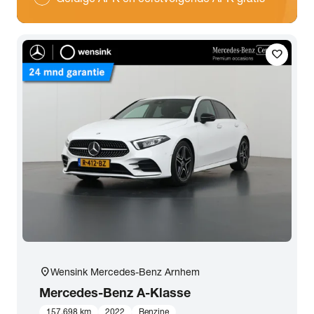
favorite
location_on
Wensink Mercedes-Benz Arnhem
Mercedes-Benz
A-Klasse
157.698 km
2022
Benzine