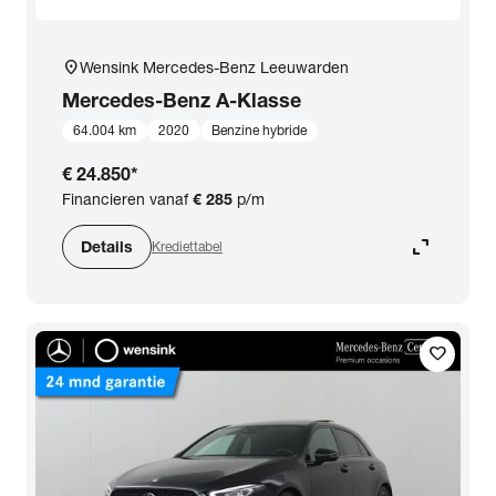
location_on
Wensink Mercedes-Benz Leeuwarden
Mercedes-Benz
A-Klasse
64.004 km
2020
Benzine hybride
€ 24.850
*
Financieren vanaf
€ 285
p/m
expand_content
Details
Krediettabel
favorite