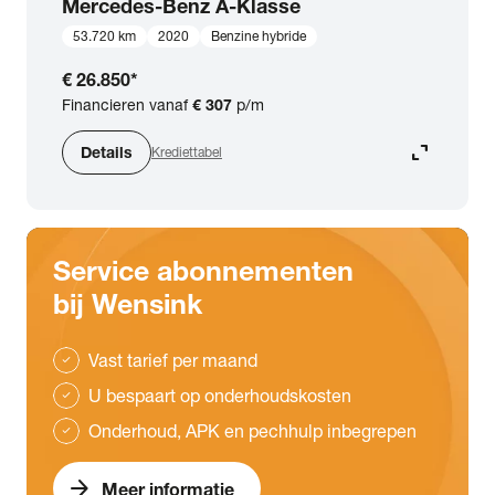
Mercedes-Benz
A-Klasse
53.720 km
2020
Benzine hybride
€ 26.850
*
Financieren vanaf
€ 307
p/m
expand_content
Details
Krediettabel
Service abonnementen
bij Wensink
Vast tarief per maand
check
U bespaart op onderhoudskosten
check
Onderhoud, APK en pechhulp inbegrepen
check
arrow_forward
Meer informatie