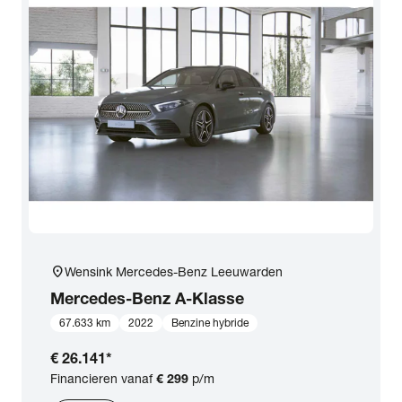
location_on
Wensink Mercedes-Benz Leeuwarden
Mercedes-Benz
A-Klasse
67.633 km
2022
Benzine hybride
€ 26.141
*
Financieren vanaf
€ 299
p/m