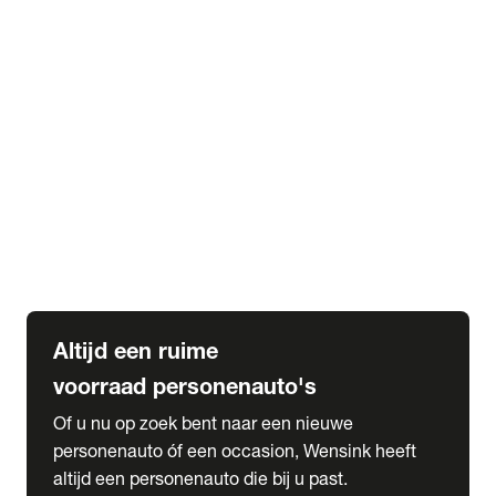
Elektrische Mercedes-Benz
Elektrische Occasions
Alles over elektrisch rijden
expand_more
Voorraad leasen
Private lease voorraad
Zakelijk lease voorraad
Occasion lease voorraad
Private Lease samenstellen
expand_more
Diensten
Expatriate Services & Diplomatic Sales
Altijd een ruime
voorraad personenauto's
Of u nu op zoek bent naar een nieuwe
personenauto óf een occasion, Wensink heeft
altijd een personenauto die bij u past.