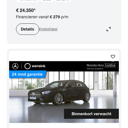
€ 24.350
*
Financieren vanaf
€ 279
p/m
expand_content
Details
Krediettabel
favorite