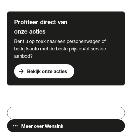
Lease & Services
Profiteer direct van
onze acties
Bent u op zoek naar een personenwagen of
bedrijfsauto met de beste prijs en/of service
aanbod?
arrow_forward
Bekijk onze acties
Vestigingen
Werken bij Wensink
search
Zoeken
more_horiz
Meer over Wensink