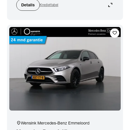
expand_content
Details
Krediettabel
favorite
location_on
Wensink Mercedes-Benz Emmeloord