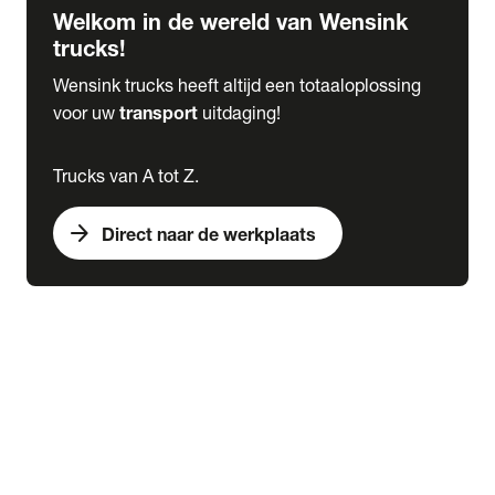
Welkom in de wereld van Wensink
trucks!
Wensink trucks heeft altijd een totaaloplossing
voor uw
transport
uitdaging!
Trucks van A tot Z.
arrow_forward
Direct naar de werkplaats
Lease
expand_more
Onderhoud
chevron_right
close
expand_more
Werkplaatsafspraak maken
Werkplaatsafspraak maken
Schade melden
expand_more
Onderhoud