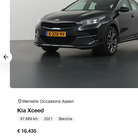
arrow_forward
location_on
Wensink Occasions Assen
Kia
Xceed
97.889 km
2021
Benzine
€ 16.435