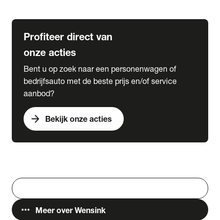
Lease & Services
Profiteer direct van
onze acties
Bent u op zoek naar een personenwagen of
bedrijfsauto met de beste prijs en/of service
aanbod?
arrow_forward
Bekijk onze acties
Vestigingen
Werken bij Wensink
search
Zoeken
more_horiz
Meer over Wensink