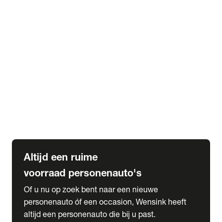
Elektrische Mercedes-Benz
Elektrische Occasions
Alles over elektrisch rijden
expand_more
Voorraad leasen
Private lease voorraad
Zakelijk lease voorraad
Occasion lease voorraad
Private Lease samenstellen
expand_more
Diensten
Expatriate Services & Diplomatic Sales
Altijd een ruime
voorraad personenauto's
Of u nu op zoek bent naar een nieuwe
personenauto óf een occasion, Wensink heeft
altijd een personenauto die bij u past.