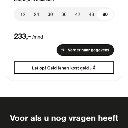
12
24
30
36
42
48
60
60
233
,-
/mnd
arrow_forward
Verder naar gegevens
Voor als u nog vragen heeft