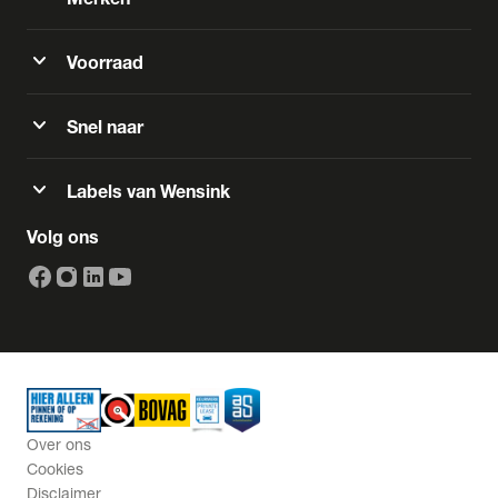
expand_more
Voorraad
expand_more
Snel naar
expand_more
Labels van Wensink
Volg ons
Over ons
Cookies
Disclaimer