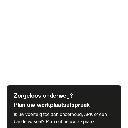
expand_more
Extra services
Beautykuur
Navigatie update
expand_more
Accessoires & onderdelen
Accessoires
Onderdelen
expand_more
Abonnementen
Alles over onze serviceabonnementen
Bandenhotel
expand_more
Schade melden
Meld hier je schade
Zorgeloos onderweg?
Plan uw werkplaatsafspraak
Is uw voertuig toe aan onderhoud, APK of een
bandenwissel? Plan online uw afspraak.