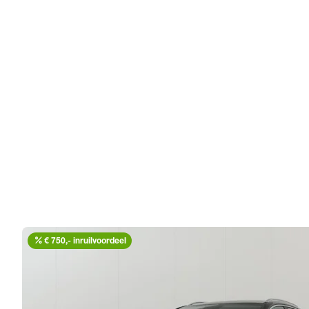
percent
€ 750,- inruilvoordeel