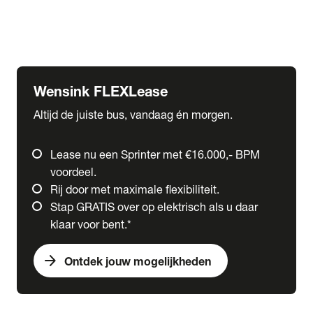
Ford
Fuso
Mercedes-Benz
Wensink FLEXLease
Altijd de juiste bus, vandaag én morgen.
Lease nu een Sprinter met €16.000,- BPM
voordeel.
Rij door met maximale flexibiliteit.
Stap GRATIS over op elektrisch als u daar
klaar voor bent.*
arrow_forward
Ontdek jouw mogelijkheden
expand_more
Trucks