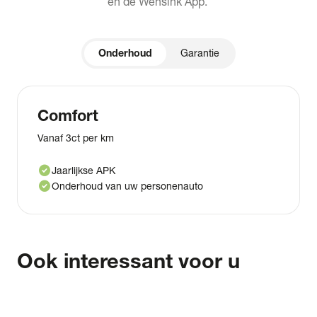
en de Wensink App.
Onderhoud
Garantie
Comfort
Vanaf 3ct per km
check_circle
Jaarlijkse APK
check_circle
Onderhoud van uw personenauto
Ook interessant voor u