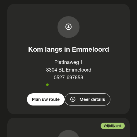
assistant_navigation
Kom langs in Emmeloord
Platinaweg 1
8304 BL Emmeloord
0527-697858
add_circle
Plan uw route
Meer details
Vrijblijvend