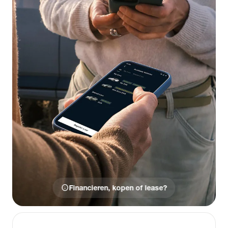
info
Financieren, kopen of lease?