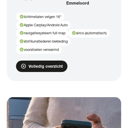
Emmeloord
check_circle
lichtmetalen velgen 16"
check_circle
Apple Carplay/Android Auto
check_circle
check_circle
navigatiesysteem full map
airco (automatisch)
check_circle
stof/kunstlederen bekleding
check_circle
voorstoelen verwarmd
add_circle
Volledig overzicht