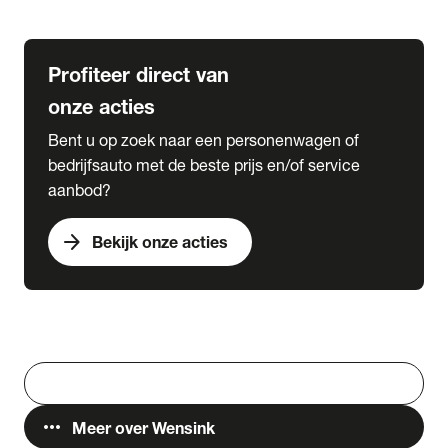
Lease & Services
Profiteer direct van
onze acties
Bent u op zoek naar een personenwagen of
bedrijfsauto met de beste prijs en/of service
aanbod?
arrow_forward
Bekijk onze acties
Vestigingen
Werken bij Wensink
search
Zoeken
more_horiz
Meer over Wensink