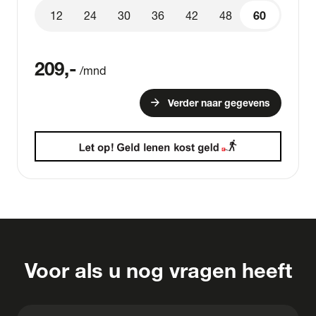
12
24
30
36
42
48
60
60
209
,-
/mnd
arrow_forward
Verder naar gegevens
Voor als u nog vragen heeft