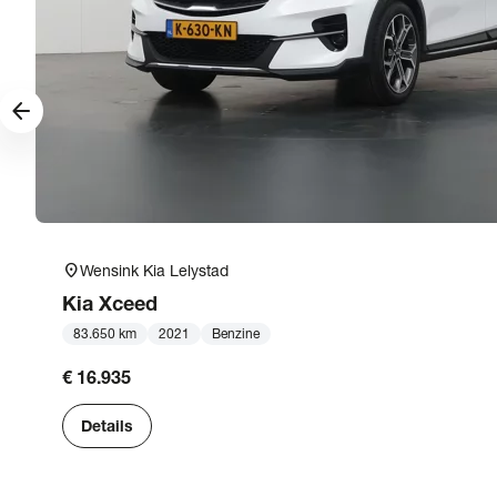
arrow_forward
location_on
Wensink Kia Lelystad
Kia
Xceed
83.650 km
2021
Benzine
€ 16.935
Details