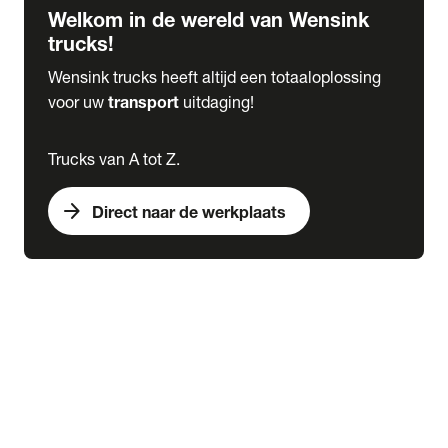
Welkom in de wereld van Wensink
trucks!
Wensink trucks heeft altijd een totaaloplossing
voor uw
transport
uitdaging!
Trucks van A tot Z.
arrow_forward
Direct naar de werkplaats
Lease
expand_more
Onderhoud
chevron_right
close
expand_more
Werkplaatsafspraak maken
Werkplaatsafspraak maken
Schade melden
expand_more
Onderhoud