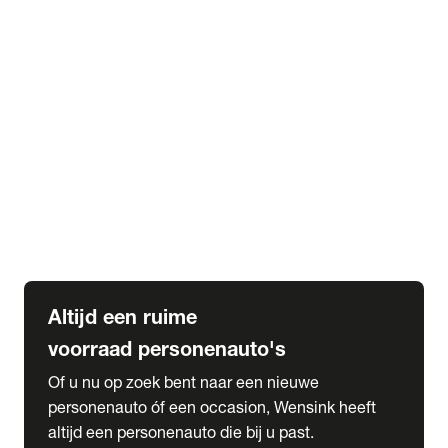
Elektrische Mercedes-Benz
Elektrische Occasions
Alles over elektrisch rijden
expand_more
Voorraad leasen
Private lease voorraad
Zakelijk lease voorraad
Occasion lease voorraad
Private Lease samenstellen
expand_more
Diensten
Expatriate Services & Diplomatic Sales
Altijd een ruime
voorraad personenauto's
Of u nu op zoek bent naar een nieuwe
personenauto óf een occasion, Wensink heeft
altijd een personenauto die bij u past.