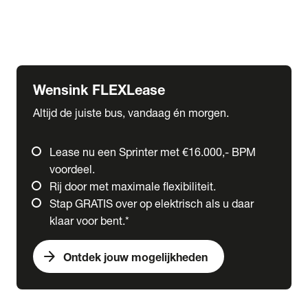
Ford
Fuso
Mercedes-Benz
Wensink FLEXLease
Altijd de juiste bus, vandaag én morgen.
Lease nu een Sprinter met €16.000,- BPM
voordeel.
Rij door met maximale flexibiliteit.
Stap GRATIS over op elektrisch als u daar
klaar voor bent.*
arrow_forward
Ontdek jouw mogelijkheden
expand_more
Trucks