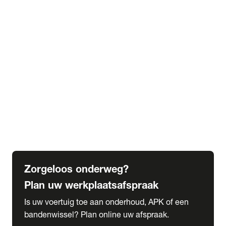
expand_more
Extra services
Beautykuur
Navigatie update
expand_more
Accessoires & onderdelen
Accessoires
Onderdelen
expand_more
Abonnementen
Alles over onze serviceabonnementen
Bandenhotel
expand_more
Schade melden
Meld hier je schade
Zorgeloos onderweg?
Plan uw werkplaatsafspraak
Is uw voertuig toe aan onderhoud, APK of een
bandenwissel? Plan online uw afspraak.