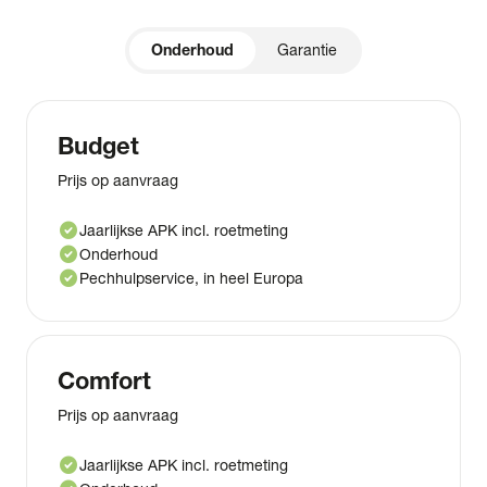
Onderhoud
Garantie
Budget
Prijs op aanvraag
check_circle
Jaarlijkse APK incl. roetmeting
check_circle
Onderhoud
check_circle
Pechhulpservice, in heel Europa
Comfort
Prijs op aanvraag
check_circle
Jaarlijkse APK incl. roetmeting