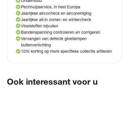
check_circle
Onderhoud
check_circle
Pechhulpservice, in heel Europa
check_circle
Jaarlijkse aircocheck en aircoreiniging
check_circle
Jaarlijkse all-in zomer- en wintercheck
check_circle
Vloeistoffen bijvullen
check_circle
Bandenspanning controleren en corrigeren
check_circle
Vervangen van defecte gloeilampen
buitenverlichting
check_circle
10% korting op merk specifieke collectie artikelen
Ook interessant voor u