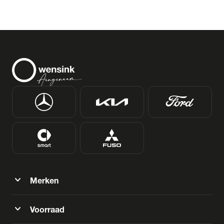
expand_more
Merken
expand_more
Voorraad