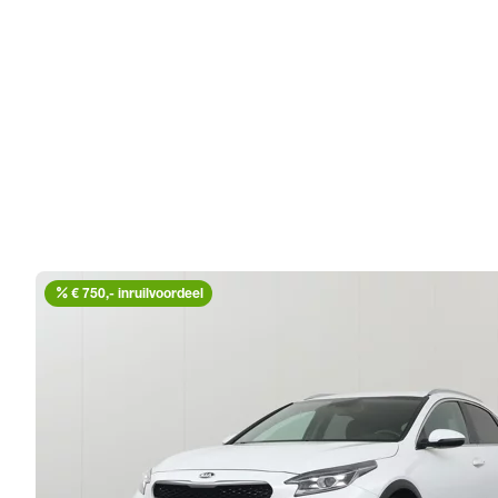
percent
€ 750,- inruilvoordeel