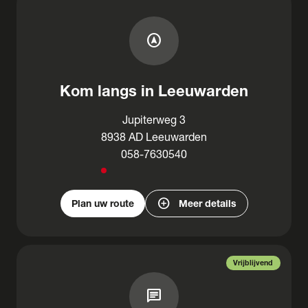
assistant_navigation
Kom langs in Leeuwarden
Jupiterweg 3
8938 AD Leeuwarden
058-7630540
add_circle
Plan uw route
Meer details
Vrijblijvend
chat