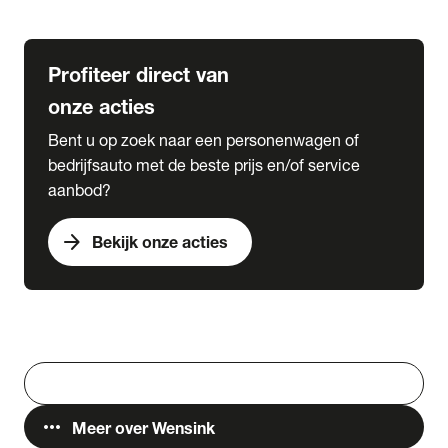
Lease & Services
Profiteer direct van
onze acties
Bent u op zoek naar een personenwagen of
bedrijfsauto met de beste prijs en/of service
aanbod?
arrow_forward
Bekijk onze acties
Vestigingen
Werken bij Wensink
search
Zoeken
more_horiz
Meer over Wensink