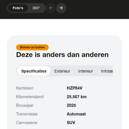
arrow_forward
arrow_forward
Foto's
360°
Binnen en buiten
Deze is anders dan anderen
Specificaties
Exterieur
Interieur
Infotainment
Kenteken
HZP84V
Kilometerstand
25.567 km
Bouwjaar
2025
Transmissie
Automaat
Carrosserie
SUV