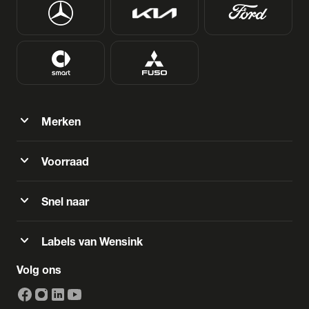
expand_more
Merken
expand_more
Voorraad
expand_more
Snel naar
expand_more
Labels van Wensink
Volg ons