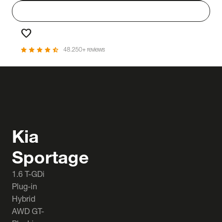
person
Login
favorite
Favorieten
star
star
star
star
star_half
48.250+ reviews
Kia
Sportage
1.6 T-GDi
Plug-in
Hybrid
AWD GT-