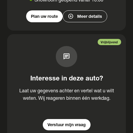
add_circle
Plan uw route
Meer details
Vrijblijvend
chat
Interesse in deze auto?
Laat uw gegevens achter en vertel wat u wilt
weten. Wij reageren binnen één werkdag.
Verstuur mijn vraag