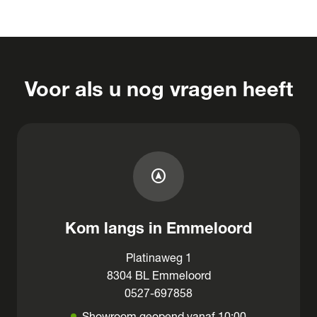
Voor als u nog vragen heeft
assistant_navigation
Kom langs in Emmeloord
Platinaweg 1
8304 BL Emmeloord
0527-697858
Showroom geopend vanaf 10:00