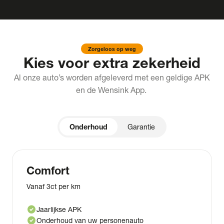
Zorgeloos op weg
Kies voor extra zekerheid
Al onze auto’s worden afgeleverd met een geldige APK
en de Wensink App.
Onderhoud
Garantie
Comfort
Vanaf 3ct per km
check_circle
Jaarlijkse APK
check_circle
Onderhoud van uw personenauto