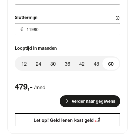
Slottermijn
info
Looptijd in maanden
12
24
30
36
42
48
60
60
479
,-
/mnd
arrow_forward
Verder naar gegevens