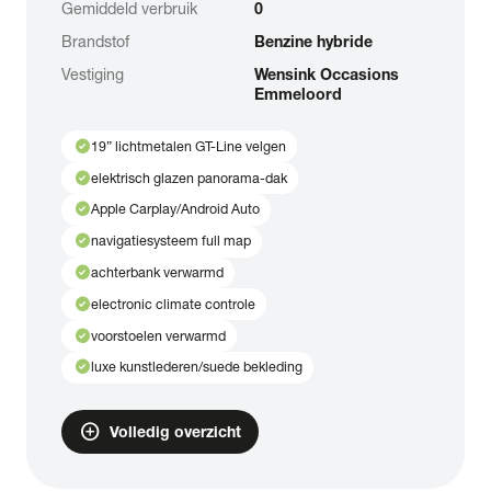
Gemiddeld verbruik
0
Brandstof
Benzine hybride
Vestiging
Wensink Occasions
Emmeloord
check_circle
19” lichtmetalen GT-Line velgen
check_circle
elektrisch glazen panorama-dak
check_circle
Apple Carplay/Android Auto
check_circle
navigatiesysteem full map
check_circle
achterbank verwarmd
check_circle
electronic climate controle
check_circle
voorstoelen verwarmd
check_circle
luxe kunstlederen/suede bekleding
add_circle
Volledig overzicht