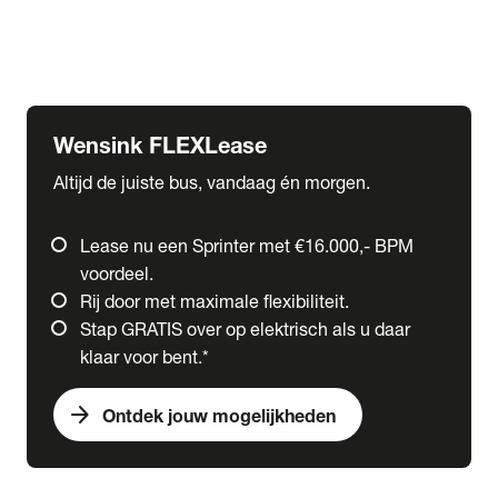
Ford
Fuso
Mercedes-Benz
Wensink FLEXLease
Altijd de juiste bus, vandaag én morgen.
Lease nu een Sprinter met €16.000,- BPM
voordeel.
Rij door met maximale flexibiliteit.
Stap GRATIS over op elektrisch als u daar
klaar voor bent.*
arrow_forward
Ontdek jouw mogelijkheden
expand_more
Trucks