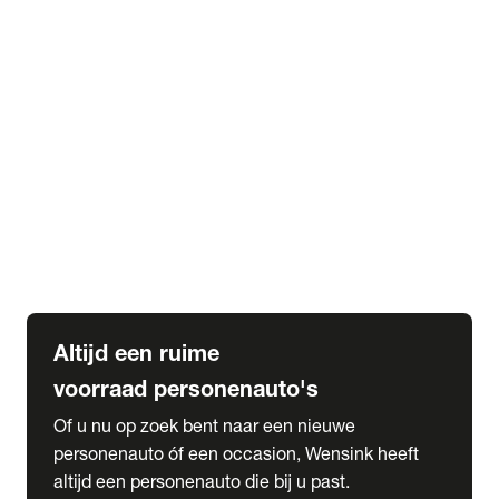
Elektrische Mercedes-Benz
Elektrische Occasions
Alles over elektrisch rijden
expand_more
Voorraad leasen
Private lease voorraad
Zakelijk lease voorraad
Occasion lease voorraad
Private Lease samenstellen
expand_more
Diensten
Expatriate Services & Diplomatic Sales
Altijd een ruime
voorraad personenauto's
Of u nu op zoek bent naar een nieuwe
personenauto óf een occasion, Wensink heeft
altijd een personenauto die bij u past.