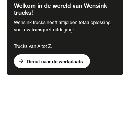
Welkom in de wereld van Wensink
trucks!
Wensink trucks heeft altijd een totaaloplossing
voor uw
transport
uitdaging!
Trucks van A tot Z.
arrow_forward
Direct naar de werkplaats
Lease
expand_more
Onderhoud
chevron_right
close
expand_more
Werkplaatsafspraak maken
Werkplaatsafspraak maken
Schade melden
expand_more
Onderhoud