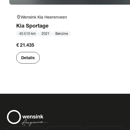
location_on
Wensink Kia Heerenveen
Kia
Sportage
40.510 km
2021
Benzine
€ 21.435
Details