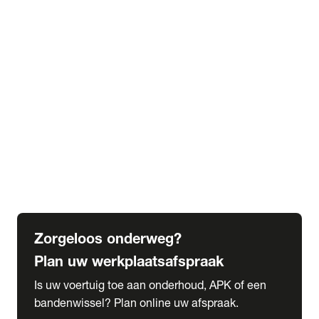
expand_more
Extra services
Beautykuur
Navigatie update
expand_more
Accessoires & onderdelen
Accessoires
Onderdelen
expand_more
Abonnementen
Alles over onze serviceabonnementen
Bandenhotel
expand_more
Schade melden
Meld hier je schade
Zorgeloos onderweg?
Plan uw werkplaatsafspraak
Is uw voertuig toe aan onderhoud, APK of een
bandenwissel? Plan online uw afspraak.