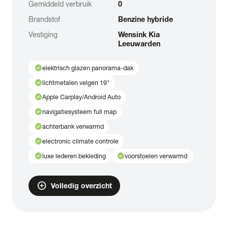
Gemiddeld verbruik
0
Brandstof
Benzine hybride
Vestiging
Wensink Kia
Leeuwarden
check_circle
elektrisch glazen panorama-dak
check_circle
lichtmetalen velgen 19"
check_circle
Apple Carplay/Android Auto
check_circle
navigatiesysteem full map
check_circle
achterbank verwarmd
check_circle
electronic climate controle
check_circle
check_circle
luxe lederen bekleding
voorstoelen verwarmd
add_circle
Volledig overzicht