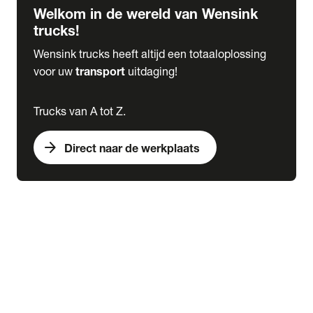
Welkom in de wereld van Wensink
trucks!
Wensink trucks heeft altijd een totaaloplossing
voor uw
transport
uitdaging!
Trucks van A tot Z.
arrow_forward
Direct naar de werkplaats
Lease
expand_more
Onderhoud
chevron_right
close
expand_more
Werkplaatsafspraak maken
Werkplaatsafspraak maken
Schade melden
expand_more
Onderhoud