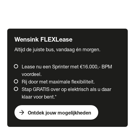
Ford
Fuso
Mercedes-Benz
Wensink FLEXLease
Altijd de juiste bus, vandaag én morgen.
Lease nu een Sprinter met €16.000,- BPM
voordeel.
Rij door met maximale flexibiliteit.
Stap GRATIS over op elektrisch als u daar
klaar voor bent.*
arrow_forward
Ontdek jouw mogelijkheden
expand_more
Trucks