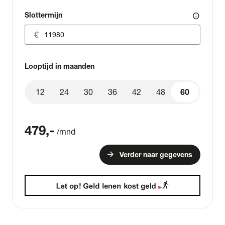
Slottermijn
info
Looptijd in maanden
12
24
30
36
42
48
60
60
479
,-
/mnd
arrow_forward
Verder naar gegevens