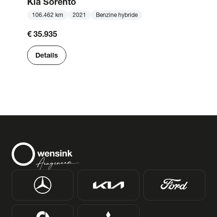
Kia
Sorento
106.462 km
2021
Benzine hybride
€ 35.935
Details