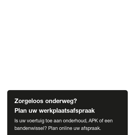
expand_more
Extra services
Beautykuur
Navigatie update
expand_more
Accessoires & onderdelen
Accessoires
Onderdelen
expand_more
Abonnementen
Alles over onze serviceabonnementen
Bandenhotel
expand_more
Schade melden
Meld hier je schade
Zorgeloos onderweg?
Plan uw werkplaatsafspraak
Is uw voertuig toe aan onderhoud, APK of een
bandenwissel? Plan online uw afspraak.