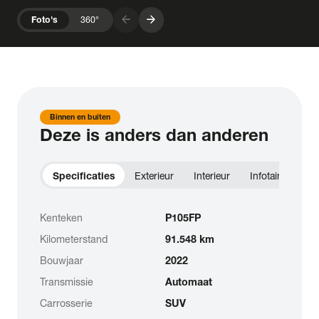
arrow_forward
arrow_forward
Foto's
360°
Binnen en buiten
Deze is anders dan anderen
Specificaties
Exterieur
Interieur
Infotainment
Kenteken
P105FP
Kilometerstand
91.548 km
Bouwjaar
2022
Transmissie
Automaat
Carrosserie
SUV