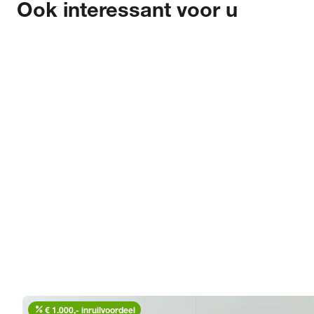
Ook interessant voor u
percent
€ 1.000,- inruilvoordeel