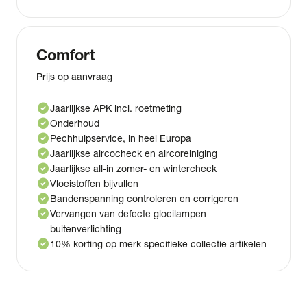
Comfort
Prijs op aanvraag
check_circle
Jaarlijkse APK incl. roetmeting
check_circle
Onderhoud
check_circle
Pechhulpservice, in heel Europa
check_circle
Jaarlijkse aircocheck en aircoreiniging
check_circle
Jaarlijkse all-in zomer- en wintercheck
check_circle
Vloeistoffen bijvullen
check_circle
Bandenspanning controleren en corrigeren
check_circle
Vervangen van defecte gloeilampen
buitenverlichting
check_circle
10% korting op merk specifieke collectie artikelen