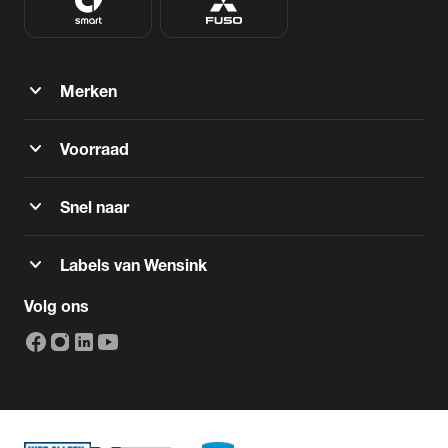
expand_more
Merken
expand_more
Voorraad
expand_more
Snel naar
expand_more
Labels van Wensink
Volg ons