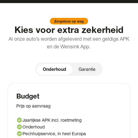
Zorgeloos op weg
Kies voor extra zekerheid
Al onze auto’s worden afgeleverd met een geldige APK
en de Wensink App.
Onderhoud
Garantie
Budget
Prijs op aanvraag
check_circle
Jaarlijkse APK incl. roetmeting
check_circle
Onderhoud
check_circle
Pechhulpservice, in heel Europa