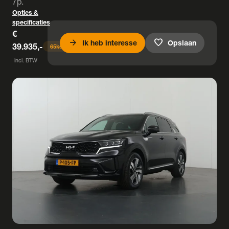
7p.
Opties &
specificaties
€
arrow_forward
favorite
Ik heb interesse
Opslaan
39.935,-
65
keer bekeken
incl. BTW