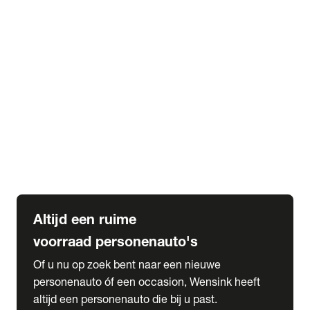
Elektrische Mercedes-Benz
Elektrische Occasions
Alles over elektrisch rijden
expand_more
Voorraad leasen
Private lease voorraad
Zakelijk lease voorraad
Occasion lease voorraad
Private Lease samenstellen
expand_more
Diensten
Expatriate Services & Diplomatic Sales
Altijd een ruime
voorraad personenauto's
Of u nu op zoek bent naar een nieuwe
personenauto óf een occasion, Wensink heeft
altijd een personenauto die bij u past.