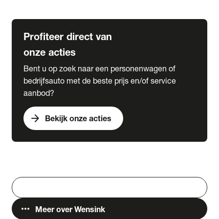
Lease & Services
Profiteer direct van
onze acties
Bent u op zoek naar een personenwagen of
bedrijfsauto met de beste prijs en/of service
aanbod?
arrow_forward
Bekijk onze acties
Vestigingen
Werken bij Wensink
search
Zoeken
more_horiz
Meer over Wensink