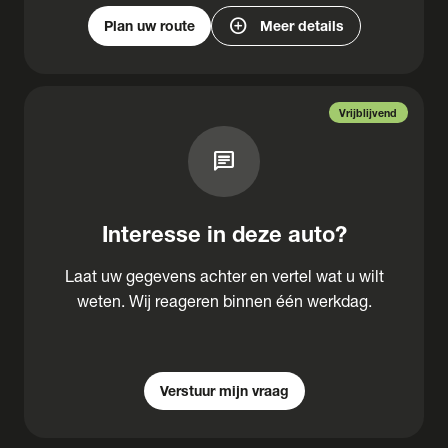
add_circle
Plan uw route
Meer details
Vrijblijvend
chat
Interesse in deze auto?
Laat uw gegevens achter en vertel wat u wilt
weten. Wij reageren binnen één werkdag.
Verstuur mijn vraag