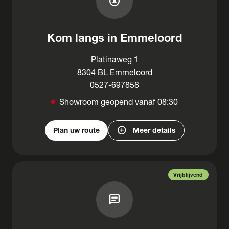
assistant_navigation
Kom langs in Emmeloord
Platinaweg 1
8304 BL Emmeloord
0527-697858
Showroom geopend vanaf 08:30
add_circle
Plan uw route
Meer details
Vrijblijvend
chat