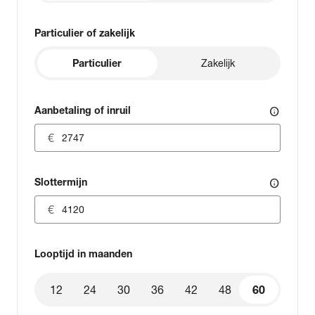
Particulier of zakelijk
Particulier
Zakelijk
Aanbetaling of inruil
info
Slottermijn
info
Looptijd in maanden
12
24
30
36
42
48
60
60