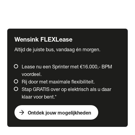
Ford
Fuso
Mercedes-Benz
Wensink FLEXLease
Altijd de juiste bus, vandaag én morgen.
Lease nu een Sprinter met €16.000,- BPM
voordeel.
Rij door met maximale flexibiliteit.
Stap GRATIS over op elektrisch als u daar
klaar voor bent.*
arrow_forward
Ontdek jouw mogelijkheden
expand_more
Trucks