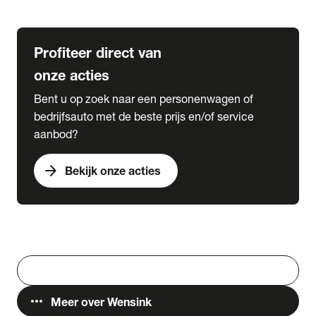
Lease & Services
Profiteer direct van
onze acties
Bent u op zoek naar een personenwagen of
bedrijfsauto met de beste prijs en/of service
aanbod?
arrow_forward
Bekijk onze acties
Vestigingen
Werken bij Wensink
search
Zoeken
more_horiz
Meer over Wensink