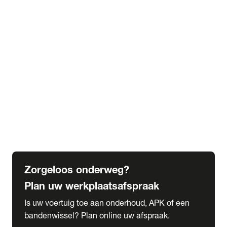
expand_more
Extra services
Beautykuur
Navigatie update
expand_more
Accessoires & onderdelen
Accessoires
Onderdelen
expand_more
Abonnementen
Alles over onze serviceabonnementen
Bandenhotel
expand_more
Schade melden
Meld hier je schade
Zorgeloos onderweg?
Plan uw werkplaatsafspraak
Is uw voertuig toe aan onderhoud, APK of een
bandenwissel? Plan online uw afspraak.