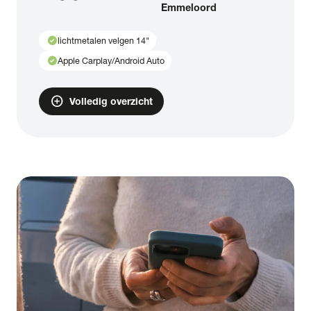
Emmeloord
check_circle
lichtmetalen velgen 14"
check_circle
Apple Carplay/Android Auto
add_circle
Volledig overzicht