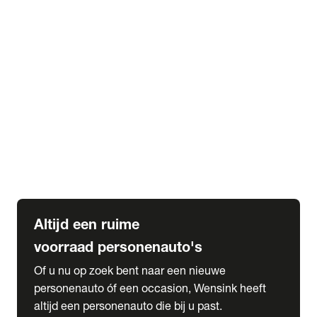
Elektrische Mercedes-Benz
Elektrische Occasions
Alles over elektrisch rijden
expand_more
Voorraad leasen
Private lease voorraad
Zakelijk lease voorraad
Occasion lease voorraad
Private Lease samenstellen
expand_more
Diensten
Expatriate Services & Diplomatic Sales
Altijd een ruime
voorraad personenauto's
Of u nu op zoek bent naar een nieuwe
personenauto óf een occasion, Wensink heeft
altijd een personenauto die bij u past.