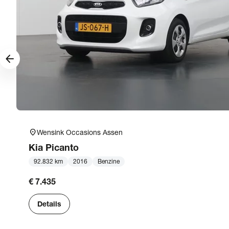
arrow_forward
location_on
Wensink Occasions Assen
Kia
Picanto
92.832 km
2016
Benzine
€ 7.435
Details