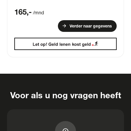
165
,-
/mnd
arrow_forward
Verder naar gegevens
Voor als u nog vragen heeft