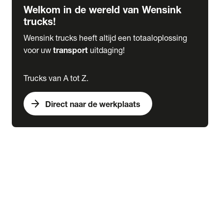
Welkom in de wereld van Wensink
trucks!
Wensink trucks heeft altijd een totaaloplossing
voor uw
transport
uitdaging!
Trucks van A tot Z.
arrow_forward
Direct naar de werkplaats
Lease
expand_more
Onderhoud
chevron_right
close
expand_more
Werkplaatsafspraak maken
Werkplaatsafspraak maken
Schade melden
expand_more
Onderhoud