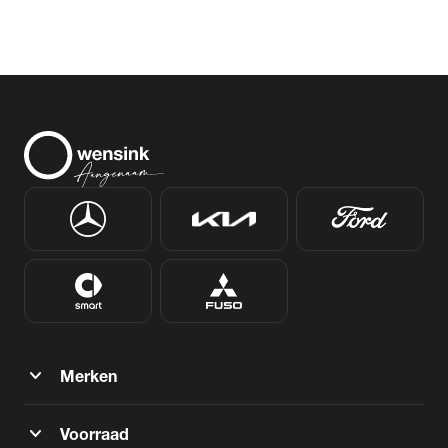
expand_more
Merken
expand_more
Voorraad