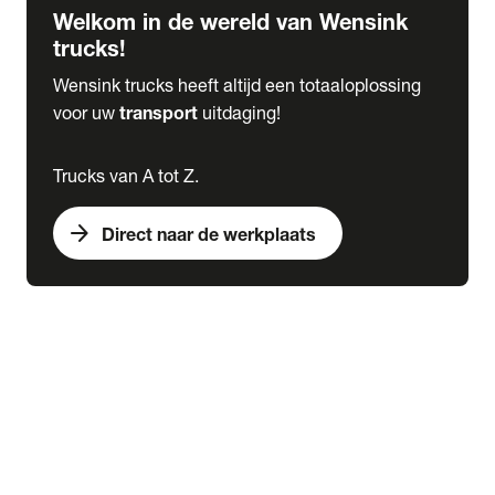
Welkom in de wereld van Wensink
trucks!
Wensink trucks heeft altijd een totaaloplossing
voor uw
transport
uitdaging!
Trucks van A tot Z.
arrow_forward
Direct naar de werkplaats
Lease
expand_more
Onderhoud
chevron_right
close
expand_more
Werkplaatsafspraak maken
Werkplaatsafspraak maken
Schade melden
expand_more
Onderhoud