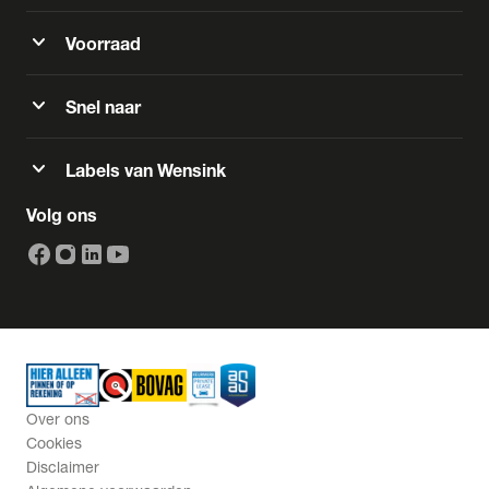
expand_more
Voorraad
expand_more
Snel naar
expand_more
Labels van Wensink
Volg ons
Over ons
Cookies
Disclaimer