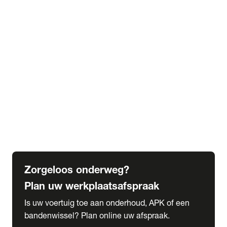
expand_more
Extra services
Beautykuur
Navigatie update
expand_more
Accessoires & onderdelen
Accessoires
Onderdelen
expand_more
Abonnementen
Alles over onze serviceabonnementen
Bandenhotel
expand_more
Schade melden
Meld hier je schade
Zorgeloos onderweg?
Plan uw werkplaatsafspraak
Is uw voertuig toe aan onderhoud, APK of een
bandenwissel? Plan online uw afspraak.