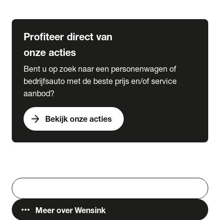
Lease & Services
Profiteer direct van
onze acties
Bent u op zoek naar een personenwagen of
bedrijfsauto met de beste prijs en/of service
aanbod?
arrow_forward
Bekijk onze acties
Vestigingen
Werken bij Wensink
search
Zoeken
more_horiz
Meer over Wensink