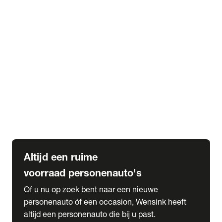
Elektrische Mercedes-Benz
Elektrische Occasions
Alles over elektrisch rijden
expand_more
Voorraad leasen
Private lease voorraad
Zakelijk lease voorraad
Occasion lease voorraad
Private Lease samenstellen
expand_more
Diensten
Expatriate Services & Diplomatic Sales
Altijd een ruime
voorraad personenauto's
Of u nu op zoek bent naar een nieuwe
personenauto óf een occasion, Wensink heeft
altijd een personenauto die bij u past.