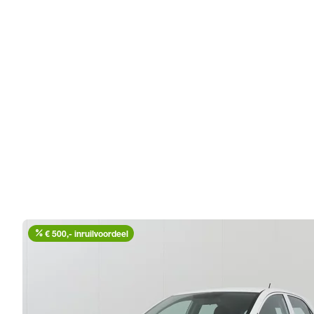
percent
€ 500,- inruilvoordeel