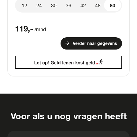
12
24
30
36
42
48
60
60
119
,-
/mnd
arrow_forward
Verder naar gegevens
Voor als u nog vragen heeft