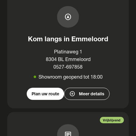
assistant_navigation
Kom langs in Emmeloord
Platinaweg 1
8304 BL Emmeloord
0527-697858
Showroom geopend tot 18:00
add_circle
Plan uw route
Meer details
Vrijblijvend
chat