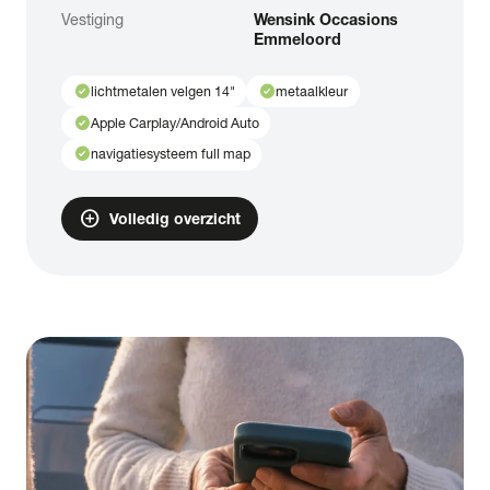
Vestiging
Wensink Occasions
Emmeloord
check_circle
check_circle
lichtmetalen velgen 14"
metaalkleur
check_circle
Apple Carplay/Android Auto
check_circle
navigatiesysteem full map
add_circle
Volledig overzicht