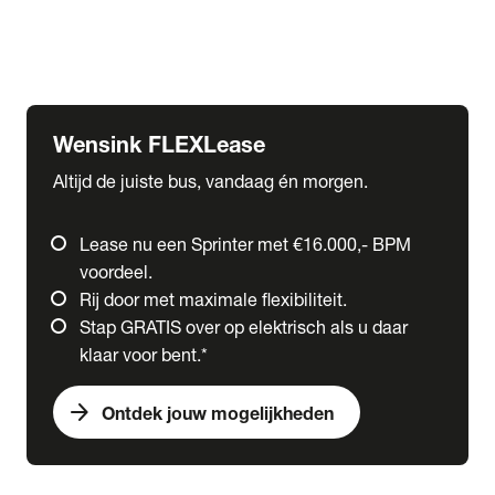
Ford
Fuso
Mercedes-Benz
Wensink FLEXLease
Altijd de juiste bus, vandaag én morgen.
Lease nu een Sprinter met €16.000,- BPM
voordeel.
Rij door met maximale flexibiliteit.
Stap GRATIS over op elektrisch als u daar
klaar voor bent.*
arrow_forward
Ontdek jouw mogelijkheden
expand_more
Trucks