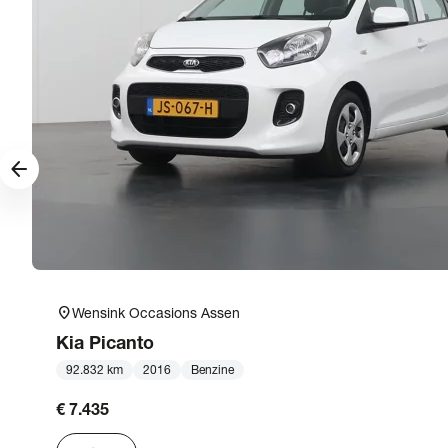
arrow_forward
location_on
Wensink Occasions Assen
Kia
Picanto
92.832 km
2016
Benzine
€ 7.435