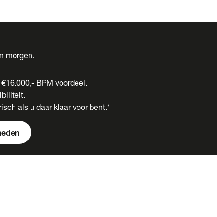
én morgen.
t €16.000,- BPM voordeel.
biliteit.
isch als u daar klaar voor bent.*
heden