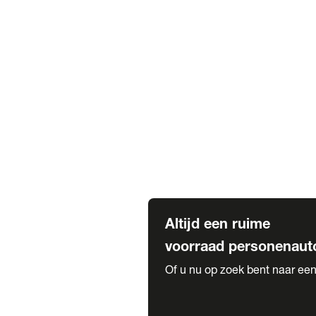
Elektrische Mercedes-Benz
Elektrische Occasions
Alles over elektrisch rijden
Voorraad leasen
Private lease voorraad
Zakelijk lease voorraad
Occasion lease voorraad
Private Lease samenstellen
Diensten
Expatriate Services & Diplomatic
Altijd een ruime
voorraad personenaut
Of u nu op zoek bent naar een