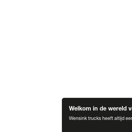
Truck verhuur
Service & onderhoud
APK
Onze labels & partners
Truck & Trailer
Trias Trailers
Spuiterij B. de Wilde
Carrosseriewerk Van de Weijer
Fleetcraft
A1 Automotive
Vestigingen
Bekijk alle vestigingen
Welkom in de wereld v
Wensink trucks heeft altijd e