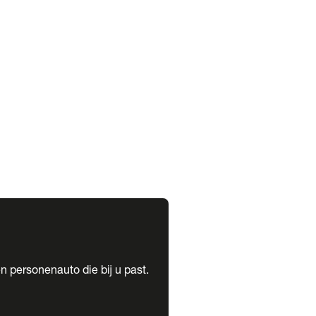
expand_more
expand_more
n personenauto die bij u past.