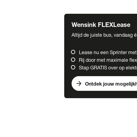
Fuso
Mercedes-Benz
Wensink FLEXLease
Altijd de juiste bus, vandaag 
Lease nu een Sprinter me
Rij door met maximale flexi
Stap GRATIS over op elektr
arrow_forward
Ontdek jouw mogelijk
Trucks
chevron_right
close
Onze merken
Mercedes Benz Trucks