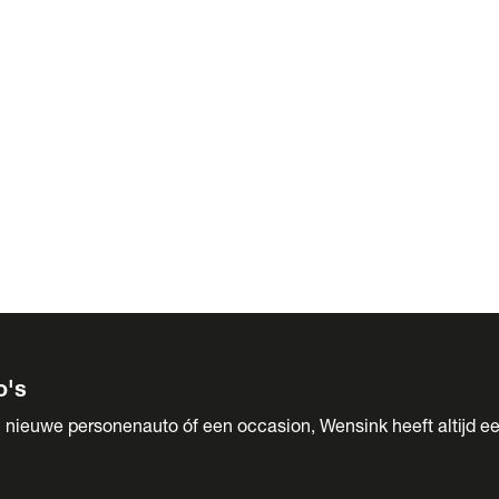
 Sales
o's
 nieuwe personenauto óf een occasion, Wensink heeft altijd ee