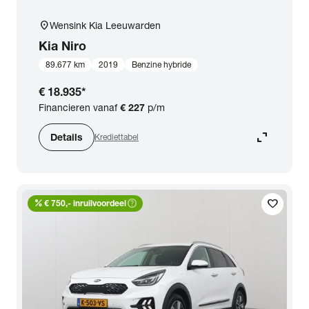
location_on
Wensink Kia Leeuwarden
Kia
Niro
89.677 km
2019
Benzine hybride
€ 18.935
*
Financieren vanaf
€ 227
p/m
expand_content
Details
Krediettabel
percent
help_outline
favorite
€ 750,- inruilvoordeel