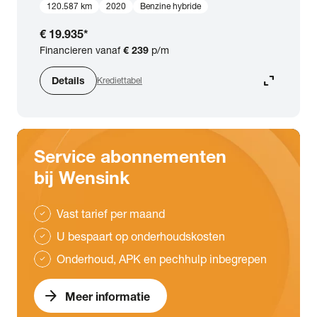
120.587 km
2020
Benzine hybride
€ 19.935
*
Financieren vanaf
€ 239
p/m
expand_content
Details
Krediettabel
Service abonnementen
bij Wensink
Vast tarief per maand
check
U bespaart op onderhoudskosten
check
Onderhoud, APK en pechhulp inbegrepen
check
arrow_forward
Meer informatie