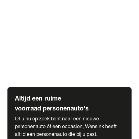
Elektrische Mercedes-Benz
Elektrische Occasions
Alles over elektrisch rijden
expand_more
Voorraad leasen
Private lease voorraad
Zakelijk lease voorraad
Occasion lease voorraad
Private Lease samenstellen
expand_more
Diensten
Expatriate Services & Diplomatic Sales
Altijd een ruime
voorraad personenauto's
Of u nu op zoek bent naar een nieuwe
personenauto óf een occasion, Wensink heeft
altijd een personenauto die bij u past.