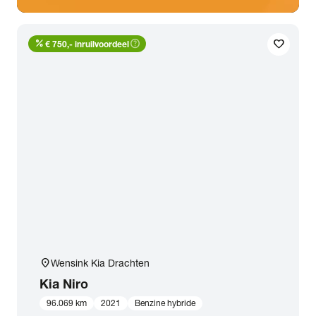
percent
help_outline
favorite
€ 750,- inruilvoordeel
location_on
Wensink Kia Drachten
Kia
Niro
96.069 km
2021
Benzine hybride