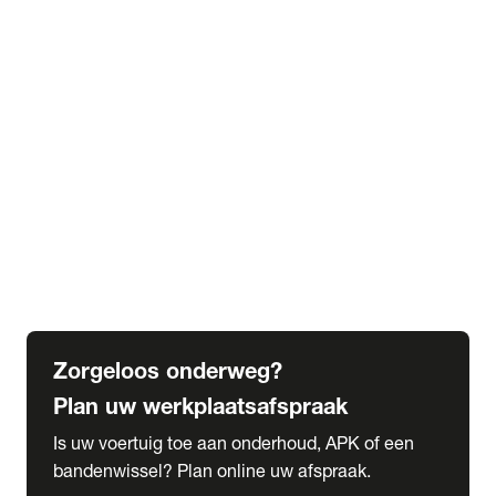
expand_more
Extra services
Beautykuur
Navigatie update
expand_more
Accessoires & onderdelen
Accessoires
Onderdelen
expand_more
Abonnementen
Alles over onze serviceabonnementen
Bandenhotel
expand_more
Schade melden
Meld hier je schade
Zorgeloos onderweg?
Plan uw werkplaatsafspraak
Is uw voertuig toe aan onderhoud, APK of een
bandenwissel? Plan online uw afspraak.