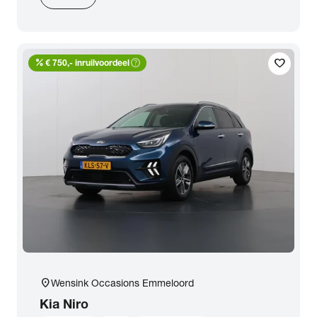
percent
help_outline
favorite
€ 750,- inruilvoordeel
location_on
Wensink Occasions Emmeloord
Kia
Niro