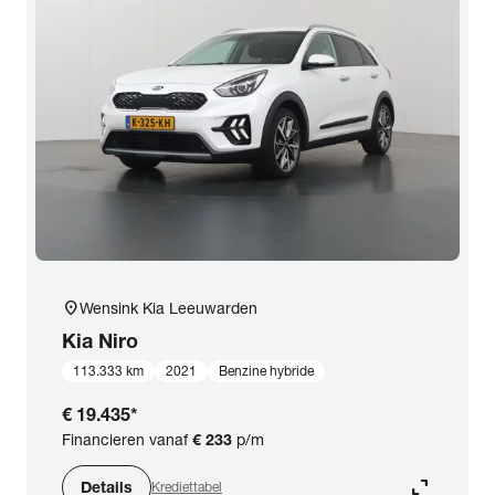
location_on
Wensink Kia Leeuwarden
Kia
Niro
113.333 km
2021
Benzine hybride
€ 19.435
*
Financieren vanaf
€ 233
p/m
expand_content
Details
Krediettabel