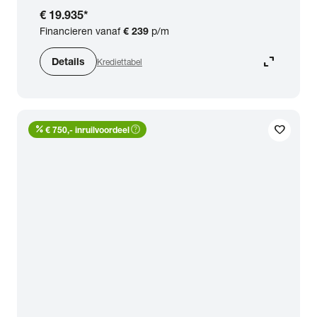
€ 19.935
*
Financieren vanaf
€ 239
p/m
expand_content
Details
Krediettabel
percent
help_outline
favorite
€ 750,- inruilvoordeel