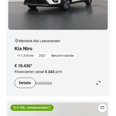
location_on
Wensink Kia Leeuwarden
Kia
Niro
111.318 km
2021
Benzine hybride
€ 19.435
*
Financieren vanaf
€ 233
p/m
expand_content
Details
Krediettabel
percent
help_outline
favorite
€ 750,- inruilvoordeel