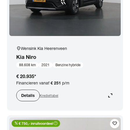
location_on
Wensink Kia Heerenveen
Kia
Niro
88.608 km
2021
Benzine hybride
€ 20.935
*
Financieren vanaf
€ 251
p/m
expand_content
Details
Krediettabel
percent
help_outline
favorite
€ 750,- inruilvoordeel