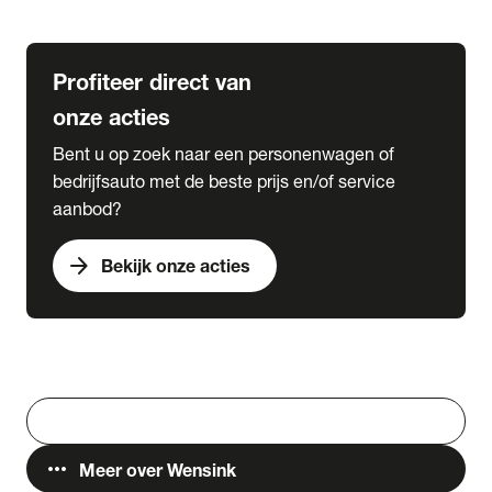
Lease & Services
Profiteer direct van
onze acties
Bent u op zoek naar een personenwagen of
bedrijfsauto met de beste prijs en/of service
aanbod?
arrow_forward
Bekijk onze acties
Vestigingen
Werken bij Wensink
search
Zoeken
more_horiz
Meer over Wensink