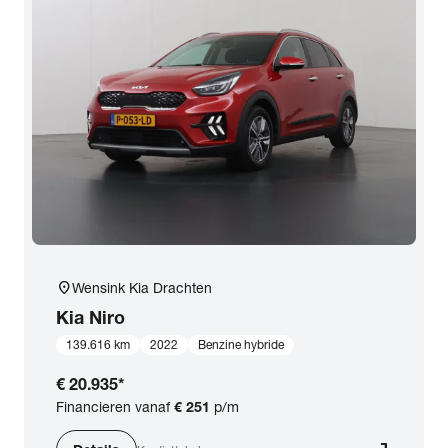
location_on
Wensink Kia Drachten
Kia
Niro
139.616 km
2022
Benzine hybride
€ 20.935
*
Financieren vanaf
€ 251
p/m