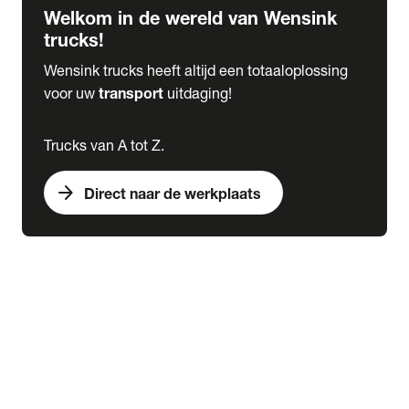
Welkom in de wereld van Wensink
trucks!
Wensink trucks heeft altijd een totaaloplossing
voor uw
transport
uitdaging!
Trucks van A tot Z.
arrow_forward
Direct naar de werkplaats
Lease
expand_more
Onderhoud
chevron_right
close
expand_more
Werkplaatsafspraak maken
Werkplaatsafspraak maken
Schade melden
expand_more
Onderhoud