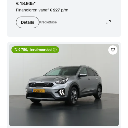
€ 18.935
*
Financieren vanaf
€ 227
p/m
expand_content
Details
Krediettabel
percent
help_outline
favorite
€ 750,- inruilvoordeel