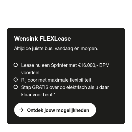
Ford
Fuso
Mercedes-Benz
Wensink FLEXLease
Altijd de juiste bus, vandaag én morgen.
Lease nu een Sprinter met €16.000,- BPM
voordeel.
Rij door met maximale flexibiliteit.
Stap GRATIS over op elektrisch als u daar
klaar voor bent.*
arrow_forward
Ontdek jouw mogelijkheden
expand_more
Trucks