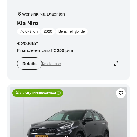
location_on
Wensink Kia Drachten
Kia
Niro
76.072 km
2020
Benzine hybride
€ 20.835
*
Financieren vanaf
€ 250
p/m
expand_content
Details
Krediettabel
percent
help_outline
favorite
€ 750,- inruilvoordeel