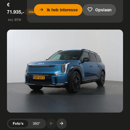
€
arrow_forward
favorite
Ik heb interesse
Opslaan
71.935,-
32
keer bekeken
incl. BTW
arrow_forward
arrow_forward
Foto's
360°