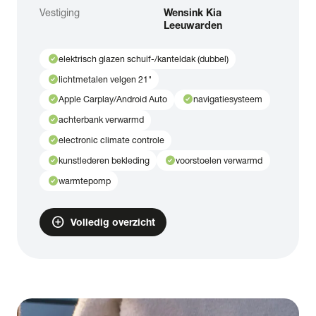
Vestiging
Wensink Kia
Leeuwarden
check_circle
elektrisch glazen schuif-/kanteldak (dubbel)
check_circle
lichtmetalen velgen 21"
check_circle
check_circle
Apple Carplay/Android Auto
navigatiesysteem
check_circle
achterbank verwarmd
check_circle
electronic climate controle
check_circle
check_circle
kunstlederen bekleding
voorstoelen verwarmd
check_circle
warmtepomp
add_circle
Volledig overzicht