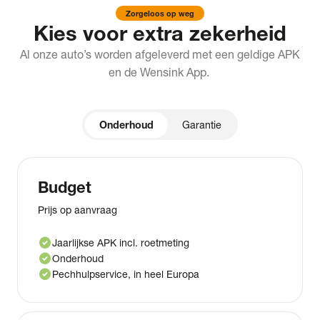
Zorgeloos op weg
Kies voor extra zekerheid
Al onze auto’s worden afgeleverd met een geldige APK
en de Wensink App.
Onderhoud
Garantie
Budget
Prijs op aanvraag
check_circle
Jaarlijkse APK incl. roetmeting
check_circle
Onderhoud
check_circle
Pechhulpservice, in heel Europa