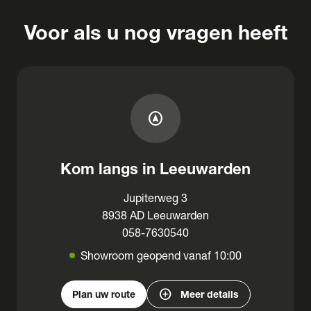
Voor als u nog vragen heeft
assistant_navigation
Kom langs in Leeuwarden
Jupiterweg 3
8938 AD Leeuwarden
058-7630540
Showroom geopend vanaf 10:00
add_circle
Plan uw route
Meer details