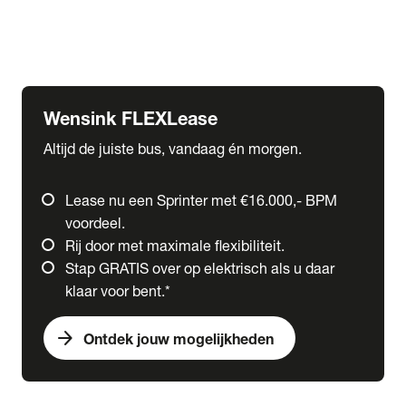
Ford
Fuso
Mercedes-Benz
Wensink FLEXLease
Altijd de juiste bus, vandaag én morgen.
Lease nu een Sprinter met €16.000,- BPM
voordeel.
Rij door met maximale flexibiliteit.
Stap GRATIS over op elektrisch als u daar
klaar voor bent.*
arrow_forward
Ontdek jouw mogelijkheden
expand_more
Trucks