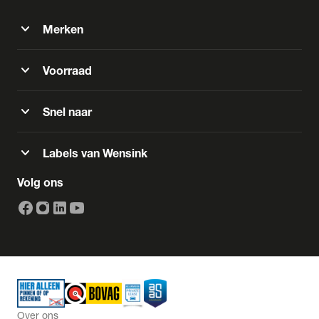
expand_more
Merken
expand_more
Voorraad
expand_more
Snel naar
expand_more
Labels van Wensink
Volg ons
Over ons