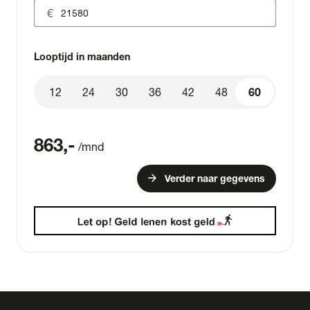
Looptijd in maanden
12
24
30
36
42
48
60
60
863
,-
/mnd
arrow_forward
Verder naar gegevens