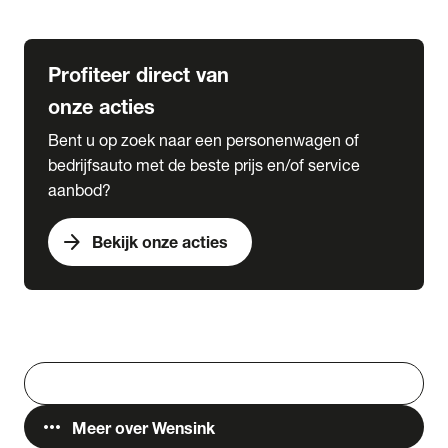
Lease & Services
Profiteer direct van
onze acties
Bent u op zoek naar een personenwagen of
bedrijfsauto met de beste prijs en/of service
aanbod?
arrow_forward
Bekijk onze acties
Vestigingen
Werken bij Wensink
search
Zoeken
more_horiz
Meer over Wensink