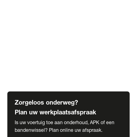
expand_more
Extra services
Beautykuur
Navigatie update
expand_more
Accessoires & onderdelen
Accessoires
Onderdelen
expand_more
Abonnementen
Alles over onze serviceabonnementen
Bandenhotel
expand_more
Schade melden
Meld hier je schade
Zorgeloos onderweg?
Plan uw werkplaatsafspraak
Is uw voertuig toe aan onderhoud, APK of een
bandenwissel? Plan online uw afspraak.