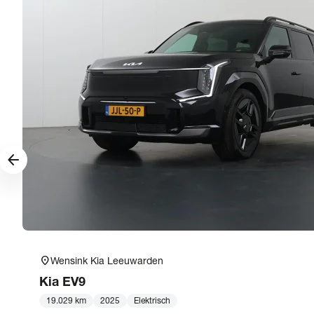
arrow_forward
location_on
Wensink Kia Leeuwarden
Kia
EV9
19.029 km
2025
Elektrisch