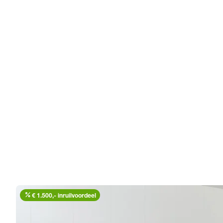
percent
€ 1.500,- inruilvoordeel