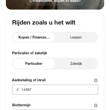
info
Financieren, kopen of lease?
Rijden zoals u het wilt
Kopen / Financieren
Leasen
Particulier of zakelijk
Particulier
Zakelijk
Aanbetaling of inruil
info
Slottermijn
info