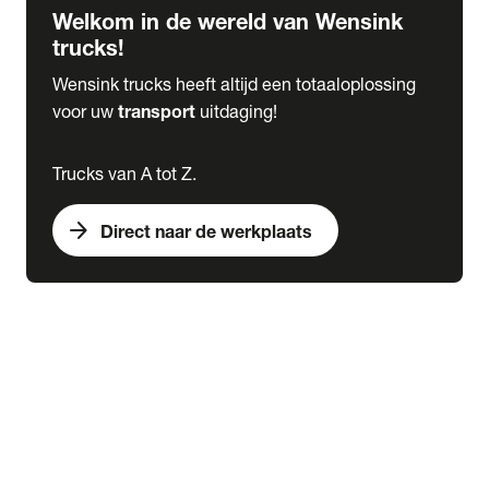
Welkom in de wereld van Wensink
trucks!
Wensink trucks heeft altijd een totaaloplossing
voor uw
transport
uitdaging!
Trucks van A tot Z.
arrow_forward
Direct naar de werkplaats
Lease
expand_more
Onderhoud
chevron_right
close
expand_more
Werkplaatsafspraak maken
Werkplaatsafspraak maken
Schade melden
expand_more
Onderhoud