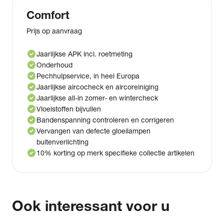
Comfort
Prijs op aanvraag
check_circle
Jaarlijkse APK incl. roetmeting
check_circle
Onderhoud
check_circle
Pechhulpservice, in heel Europa
check_circle
Jaarlijkse aircocheck en aircoreiniging
check_circle
Jaarlijkse all-in zomer- en wintercheck
check_circle
Vloeistoffen bijvullen
check_circle
Bandenspanning controleren en corrigeren
check_circle
Vervangen van defecte gloeilampen
buitenverlichting
check_circle
10% korting op merk specifieke collectie artikelen
Ook interessant voor u