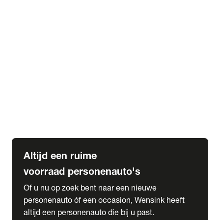
Elektrische Mercedes-Benz
Elektrische Occasions
Alles over elektrisch rijden
expand_more
Voorraad leasen
Private lease voorraad
Zakelijk lease voorraad
Occasion lease voorraad
Private Lease samenstellen
expand_more
Diensten
Expatriate Services & Diplomatic Sales
Altijd een ruime
voorraad personenauto's
Of u nu op zoek bent naar een nieuwe
personenauto óf een occasion, Wensink heeft
altijd een personenauto die bij u past.