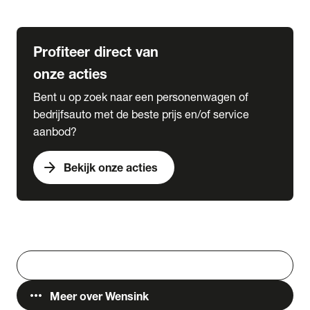
Lease & Services
Profiteer direct van
onze acties
Bent u op zoek naar een personenwagen of
bedrijfsauto met de beste prijs en/of service
aanbod?
arrow_forward
Bekijk onze acties
Vestigingen
Werken bij Wensink
search
Zoeken
more_horiz
Meer over Wensink