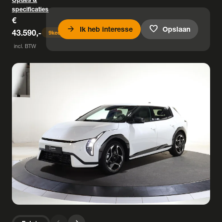
specificaties
€
arrow_forward
favorite
Ik heb interesse
Opslaan
43.590,-
9
keer bekeken
incl. BTW