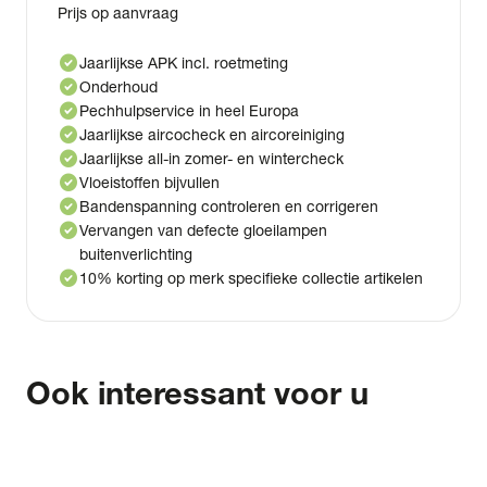
Prijs op aanvraag
check_circle
Jaarlijkse APK incl. roetmeting
check_circle
Onderhoud
check_circle
Pechhulpservice in heel Europa
check_circle
Jaarlijkse aircocheck en aircoreiniging
check_circle
Jaarlijkse all-in zomer- en wintercheck
check_circle
Vloeistoffen bijvullen
check_circle
Bandenspanning controleren en corrigeren
check_circle
Vervangen van defecte gloeilampen
buitenverlichting
check_circle
10% korting op merk specifieke collectie artikelen
Ook interessant voor u