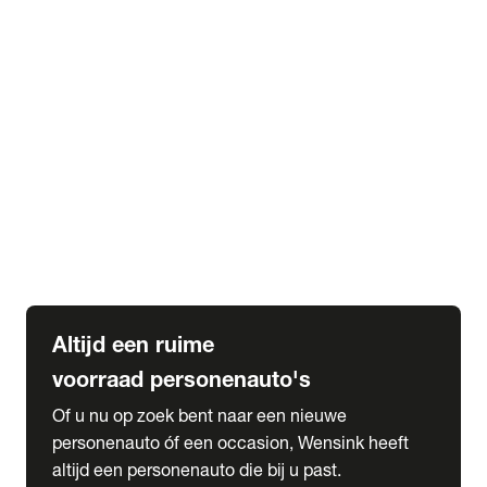
Elektrische Mercedes-Benz
Elektrische Occasions
Alles over elektrisch rijden
expand_more
Voorraad leasen
Private lease voorraad
Zakelijk lease voorraad
Occasion lease voorraad
Private Lease samenstellen
expand_more
Diensten
Expatriate Services & Diplomatic Sales
Altijd een ruime
voorraad personenauto's
Of u nu op zoek bent naar een nieuwe
personenauto óf een occasion, Wensink heeft
altijd een personenauto die bij u past.