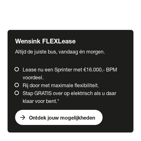
Ford
Fuso
Mercedes-Benz
Wensink FLEXLease
Altijd de juiste bus, vandaag én morgen.
Lease nu een Sprinter met €16.000,- BPM
voordeel.
Rij door met maximale flexibiliteit.
Stap GRATIS over op elektrisch als u daar
klaar voor bent.*
arrow_forward
Ontdek jouw mogelijkheden
expand_more
Trucks