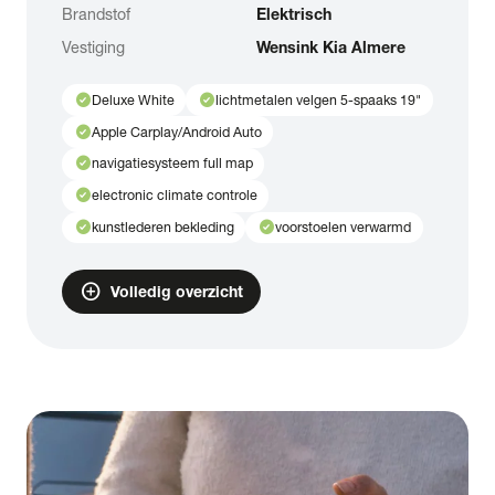
Brandstof
Elektrisch
Vestiging
Wensink Kia Almere
check_circle
check_circle
Deluxe White
lichtmetalen velgen 5-spaaks 19"
check_circle
Apple Carplay/Android Auto
check_circle
navigatiesysteem full map
check_circle
electronic climate controle
check_circle
check_circle
kunstlederen bekleding
voorstoelen verwarmd
add_circle
Volledig overzicht