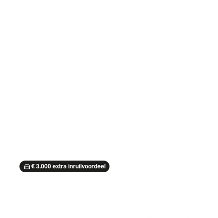
directions_car
€ 3.000 extra inruilvoordeel