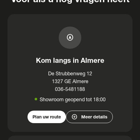
assistant_navigation
Kom langs in Almere
De Strubbenweg 12
1327 GE Almere
036-5481188
Showroom geopend tot 18:00
add_circle
Plan uw route
Meer details