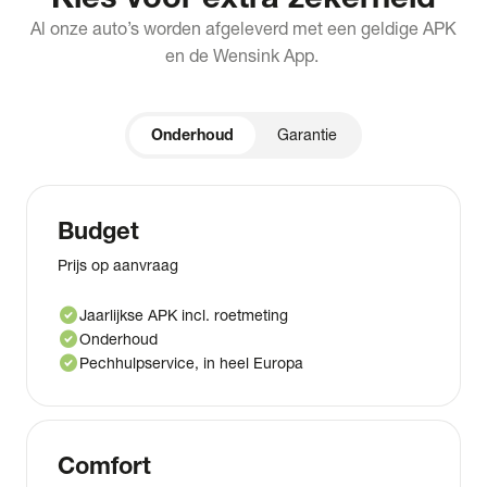
Al onze auto’s worden afgeleverd met een geldige APK
en de Wensink App.
Onderhoud
Garantie
Budget
Prijs op aanvraag
check_circle
Jaarlijkse APK incl. roetmeting
check_circle
Onderhoud
check_circle
Pechhulpservice, in heel Europa
Comfort