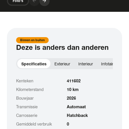
arrow_forward
arrow_forward
Foto's
Binnen en buiten
Deze is anders dan anderen
Specificaties
Exterieur
Interieur
Infotainment
Kenteken
411602
Kilometerstand
10 km
Bouwjaar
2026
Transmissie
Automaat
Carrosserie
Hatchback
Gemiddeld verbruik
0