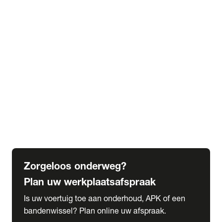
expand_more
Extra services
Beautykuur
Navigatie update
expand_more
Accessoires & onderdelen
Accessoires
Onderdelen
expand_more
Abonnementen
Alles over onze serviceabonnementen
Bandenhotel
expand_more
Schade melden
Meld hier je schade
Zorgeloos onderweg?
Plan uw werkplaatsafspraak
Is uw voertuig toe aan onderhoud, APK of een
bandenwissel? Plan online uw afspraak.