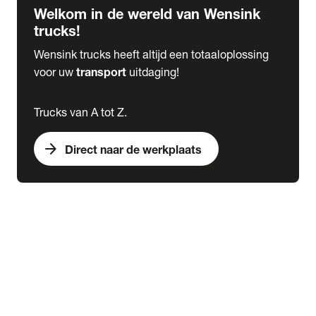
Welkom in de wereld van Wensink
trucks!
Wensink trucks heeft altijd een totaaloplossing
voor uw
transport
uitdaging!
Trucks van A tot Z.
arrow_forward
Direct naar de werkplaats
Lease
expand_more
Onderhoud
chevron_right
close
expand_more
Werkplaatsafspraak maken
Werkplaatsafspraak maken
Schade melden
expand_more
Onderhoud