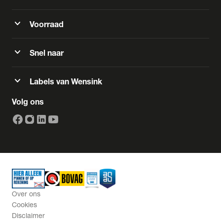
expand_more
Voorraad
expand_more
Snel naar
expand_more
Labels van Wensink
Volg ons
Over ons
Cookies
Disclaimer