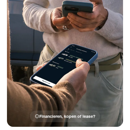
info
Financieren, kopen of lease?