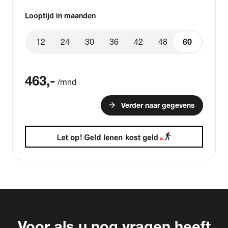
Looptijd in maanden
12
24
30
36
42
48
60
60
463
,-
/mnd
arrow_forward
Verder naar gegevens
Voor als u nog vragen heeft