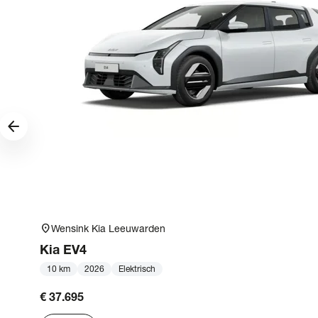
arrow_forward
location_on
Wensink Kia Leeuwarden
Kia
EV4
10 km
2026
Elektrisch
€ 37.695