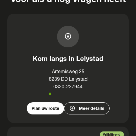
assistant_navigation
Kom langs in Lelystad
Artemisweg 25
8239 DD Lelystad
0320-237944
add_circle
Plan uw route
Meer details
Vrijblijvend