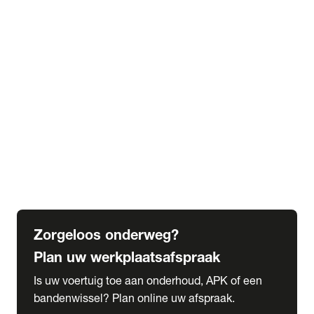
expand_more
Extra services
Beautykuur
Navigatie update
expand_more
Accessoires & onderdelen
Accessoires
Onderdelen
expand_more
Abonnementen
Alles over onze serviceabonnementen
Bandenhotel
expand_more
Schade melden
Meld hier je schade
Zorgeloos onderweg?
Plan uw werkplaatsafspraak
Is uw voertuig toe aan onderhoud, APK of een
bandenwissel? Plan online uw afspraak.