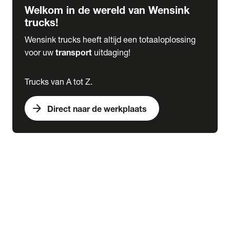
Welkom in de wereld van Wensink
trucks!
Wensink trucks heeft altijd een totaaloplossing
voor uw
transport
uitdaging!
Trucks van A tot Z.
arrow_forward
Direct naar de werkplaats
Lease
expand_more
Onderhoud
chevron_right
close
expand_more
Werkplaatsafspraak maken
Werkplaatsafspraak maken
Schade melden
expand_more
Onderhoud