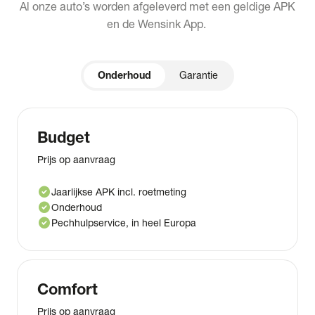
Al onze auto’s worden afgeleverd met een geldige APK
en de Wensink App.
Onderhoud
Garantie
Budget
Prijs op aanvraag
check_circle
Jaarlijkse APK incl. roetmeting
check_circle
Onderhoud
check_circle
Pechhulpservice, in heel Europa
Comfort
Prijs op aanvraag