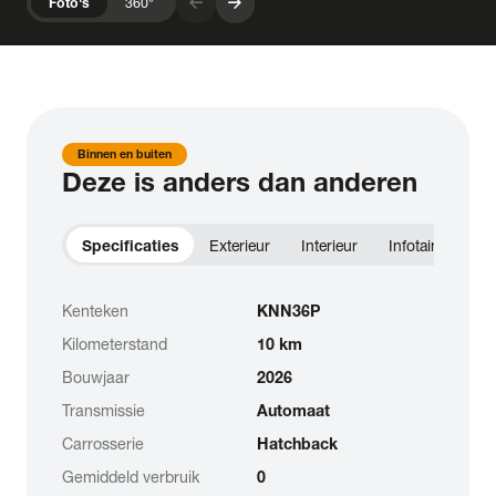
arrow_forward
arrow_forward
Foto's
360°
Binnen en buiten
Deze is anders dan anderen
Specificaties
Exterieur
Interieur
Infotainment
Kenteken
KNN36P
Kilometerstand
10 km
Bouwjaar
2026
Transmissie
Automaat
Carrosserie
Hatchback
Gemiddeld verbruik
0