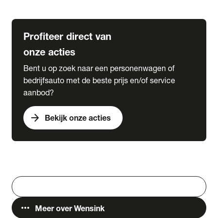
Lease & Services
Profiteer direct van
onze acties
Bent u op zoek naar een personenwagen of
bedrijfsauto met de beste prijs en/of service
aanbod?
arrow_forward
Bekijk onze acties
Vestigingen
Werken bij Wensink
search
Zoeken
more_horiz
Meer over Wensink