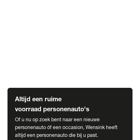
Elektrische Mercedes-Benz
Elektrische Occasions
Alles over elektrisch rijden
expand_more
Voorraad leasen
Private lease voorraad
Zakelijk lease voorraad
Occasion lease voorraad
Private Lease samenstellen
expand_more
Diensten
Expatriate Services & Diplomatic Sales
Altijd een ruime
voorraad personenauto's
Of u nu op zoek bent naar een nieuwe
personenauto óf een occasion, Wensink heeft
altijd een personenauto die bij u past.