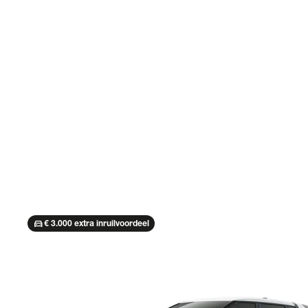
directions_car
€ 3.000 extra inruilvoordeel