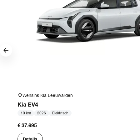
arrow_forward
location_on
Wensink Kia Leeuwarden
Kia
EV4
10 km
2026
Elektrisch
€ 37.695
Details