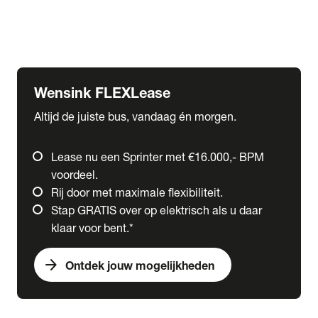
Ford
Fuso
Mercedes-Benz
Wensink FLEXLease
Altijd de juiste bus, vandaag én morgen.
Lease nu een Sprinter met €16.000,- BPM
voordeel.
Rij door met maximale flexibiliteit.
Stap GRATIS over op elektrisch als u daar
klaar voor bent.*
arrow_forward
Ontdek jouw mogelijkheden
expand_more
Trucks