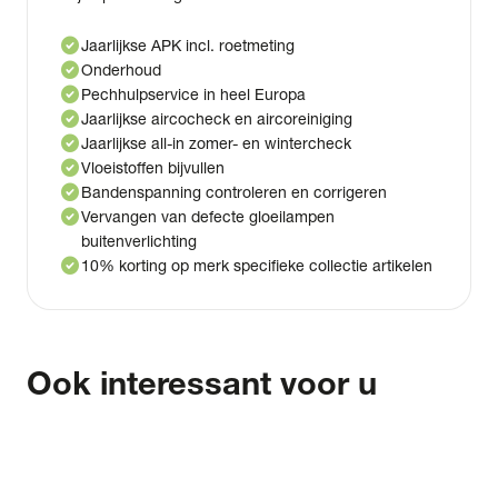
check_circle
Jaarlijkse APK incl. roetmeting
check_circle
Onderhoud
check_circle
Pechhulpservice in heel Europa
check_circle
Jaarlijkse aircocheck en aircoreiniging
check_circle
Jaarlijkse all-in zomer- en wintercheck
check_circle
Vloeistoffen bijvullen
check_circle
Bandenspanning controleren en corrigeren
check_circle
Vervangen van defecte gloeilampen
buitenverlichting
check_circle
10% korting op merk specifieke collectie artikelen
Ook interessant voor u