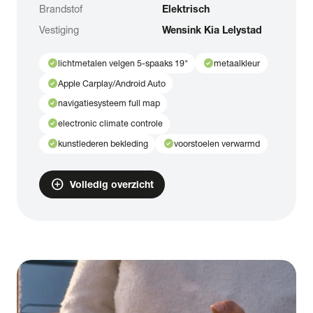
Brandstof
Elektrisch
Vestiging
Wensink Kia Lelystad
check_circle
check_circle
lichtmetalen velgen 5-spaaks 19"
metaalkleur
check_circle
Apple Carplay/Android Auto
check_circle
navigatiesysteem full map
check_circle
electronic climate controle
check_circle
check_circle
kunstlederen bekleding
voorstoelen verwarmd
add_circle
Volledig overzicht