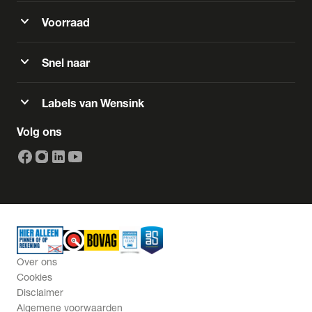
expand_more
Voorraad
expand_more
Snel naar
expand_more
Labels van Wensink
Volg ons
Over ons
Cookies
Disclaimer
Algemene voorwaarden