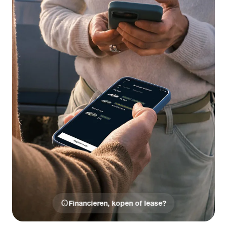
info
Financieren, kopen of lease?