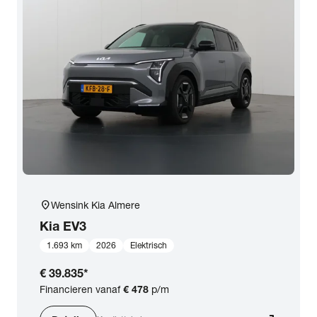
location_on
Wensink Kia Almere
Kia
EV3
1.693 km
2026
Elektrisch
€ 39.835
*
Financieren vanaf
€ 478
p/m