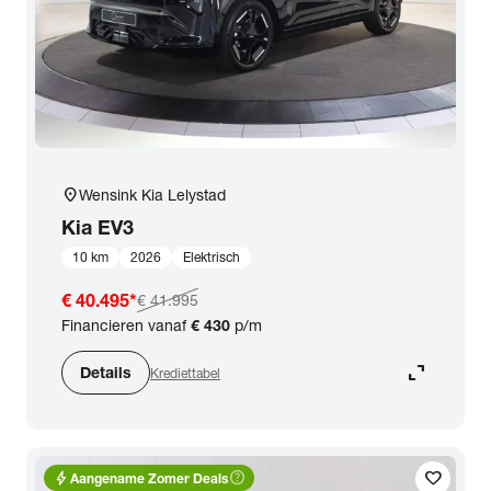
location_on
Wensink Kia Lelystad
Kia
EV3
10 km
2026
Elektrisch
€ 40.495
*
€ 41.995
Financieren vanaf
€ 430
p/m
expand_content
Details
Krediettabel
bolt
help_outline
favorite
Aangename Zomer Deals