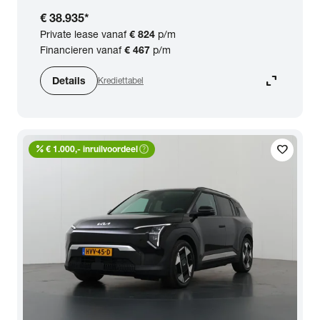
BTW (aftrekbaar) / Marge (BTW niet
€ 38.935
*
aftrekbaar)
Private lease vanaf
€ 824
p/m
Financieren vanaf
€ 467
p/m
Zoeken
expand_content
Details
Krediettabel
percent
help_outline
favorite
€ 1.000,- inruilvoordeel
arrow_forward
Toon 47 resultaten