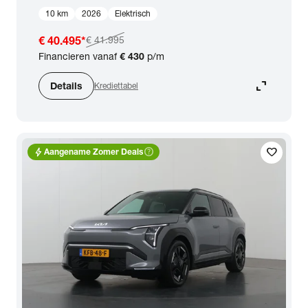
10 km
2026
Elektrisch
€ 40.495
*
€ 41.995
Financieren vanaf
€ 430
p/m
expand_content
Details
Krediettabel
bolt
help_outline
favorite
Aangename Zomer Deals