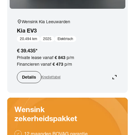
location_on
Wensink Kia Leeuwarden
Kia
EV3
20.494 km
2025
Elektrisch
€ 39.435
*
Private lease vanaf
€ 843
p/m
Financieren vanaf
€ 473
p/m
expand_content
Details
Krediettabel
Wensink
zekerheidspakket
12 maanden BOVAG garantie
check