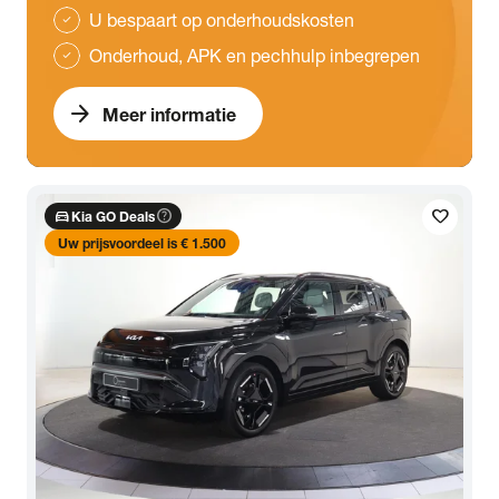
U bespaart op onderhoudskosten
check
Onderhoud, APK en pechhulp inbegrepen
check
arrow_forward
Meer informatie
directions_car
help_outline
favorite
Kia GO Deals
Uw prijsvoordeel is € 1.500