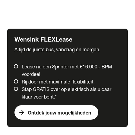
Ford
Fuso
Mercedes-Benz
Wensink FLEXLease
Altijd de juiste bus, vandaag én morgen.
Lease nu een Sprinter met €16.000,- BPM
voordeel.
Rij door met maximale flexibiliteit.
Stap GRATIS over op elektrisch als u daar
klaar voor bent.*
arrow_forward
Ontdek jouw mogelijkheden
expand_more
Trucks