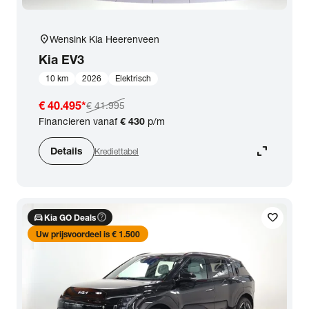
location_on
Wensink Kia Heerenveen
Kia
EV3
10 km
2026
Elektrisch
€ 40.495
*
€ 41.995
Financieren vanaf
€ 430
p/m
expand_content
Details
Krediettabel
directions_car
help_outline
favorite
Kia GO Deals
Uw prijsvoordeel is € 1.500