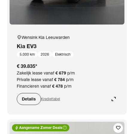
location_on
Wensink Kia Leeuwarden
Kia
EV3
5.000 km
2026
Elektrisch
€ 39.835
*
Zakelijk lease vanaf
€ 679
p/m
Private lease vanaf
€ 784
p/m
Financieren vanaf
€ 478
p/m
expand_content
Details
Krediettabel
bolt
help_outline
favorite
Aangename Zomer Deals