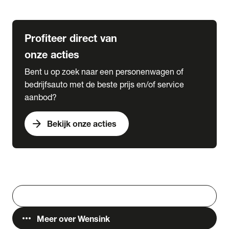
Lease & Services
Profiteer direct van
onze acties
Bent u op zoek naar een personenwagen of
bedrijfsauto met de beste prijs en/of service
aanbod?
arrow_forward
Bekijk onze acties
Vestigingen
Werken bij Wensink
search
Zoeken
more_horiz
Meer over Wensink