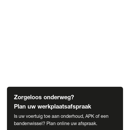
expand_more
Extra services
Beautykuur
Navigatie update
expand_more
Accessoires & onderdelen
Accessoires
Onderdelen
expand_more
Abonnementen
Alles over onze serviceabonnementen
Bandenhotel
expand_more
Schade melden
Meld hier je schade
Zorgeloos onderweg?
Plan uw werkplaatsafspraak
Is uw voertuig toe aan onderhoud, APK of een
bandenwissel? Plan online uw afspraak.