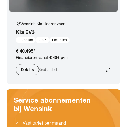
location_on
Wensink Kia Heerenveen
Kia
EV3
1.238 km
2026
Elektrisch
€ 40.495
*
Financieren vanaf
€ 486
p/m
expand_content
Details
Krediettabel
Service abonnementen
bij Wensink
Vast tarief per maand
check