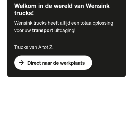
Welkom in de wereld van Wensink
trucks!
Wensink trucks heeft altijd een totaaloplossing
voor uw
transport
uitdaging!
Trucks van A tot Z.
arrow_forward
Direct naar de werkplaats
Lease
expand_more
Onderhoud
chevron_right
close
expand_more
Werkplaatsafspraak maken
Werkplaatsafspraak maken
Schade melden
expand_more
Onderhoud