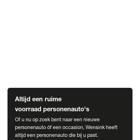
Elektrische Mercedes-Benz
Elektrische Occasions
Alles over elektrisch rijden
expand_more
Voorraad leasen
Private lease voorraad
Zakelijk lease voorraad
Occasion lease voorraad
Private Lease samenstellen
expand_more
Diensten
Expatriate Services & Diplomatic Sales
Altijd een ruime
voorraad personenauto's
Of u nu op zoek bent naar een nieuwe
personenauto óf een occasion, Wensink heeft
altijd een personenauto die bij u past.