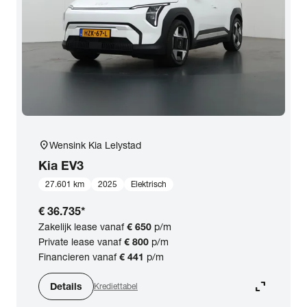
expand_more
BTW (aftrekbaar) / Marge (BTW niet aftrekbaar)
Merk & Model
close
Kia
Prijs
location_on
Wensink Kia Lelystad
Kilometerstand
Kia
EV3
27.601 km
2025
Elektrisch
Bouwjaar
€ 36.735
*
Zakelijk lease vanaf
€ 650
p/m
Staat van de auto
Private lease vanaf
€ 800
p/m
Financieren vanaf
€ 441
p/m
Brandstof
expand_content
Details
Krediettabel