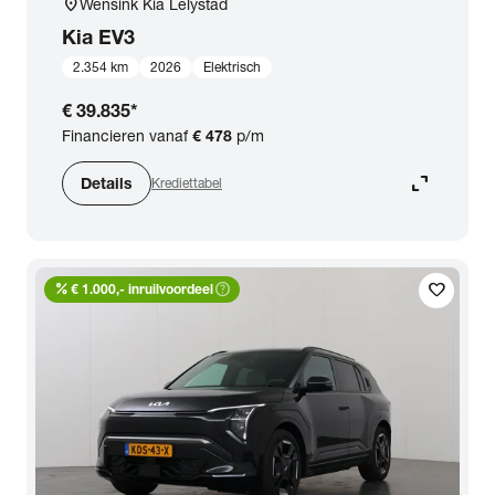
location_on
Wensink Kia Lelystad
Kia
EV3
2.354 km
2026
Elektrisch
€ 39.835
*
Financieren vanaf
€ 478
p/m
expand_content
Details
Krediettabel
percent
help_outline
favorite
€ 1.000,- inruilvoordeel