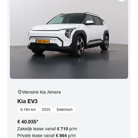
location_on
Wensink Kia Almere
Kia
EV3
9.184 km
2025
Elektrisch
€ 40.935
*
Zakelijk lease vanaf
€ 710
p/m
Private lease vanaf
€ 864
p/m