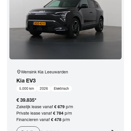
location_on
Wensink Kia Leeuwarden
Kia
EV3
5.000 km
2026
Elektrisch
€ 39.835
*
Zakelijk lease vanaf
€ 679
p/m
Private lease vanaf
€ 784
p/m
Financieren vanaf
€ 478
p/m