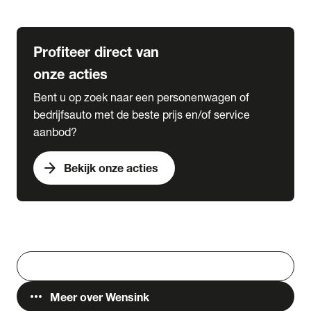
Lease & Services
Profiteer direct van
onze acties
Bent u op zoek naar een personenwagen of
bedrijfsauto met de beste prijs en/of service
aanbod?
arrow_forward
Bekijk onze acties
Vestigingen
Werken bij Wensink
search
Zoeken
more_horiz
Meer over Wensink