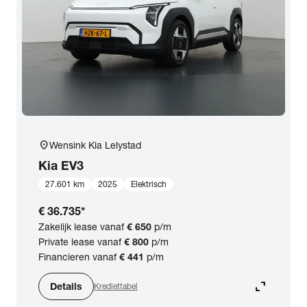
expand_more
BTW (aftrekbaar) / Marge (BTW niet aftrekbaar)
Merk & Model
close
Kia
Prijs
location_on
Wensink Kia Lelystad
Kilometerstand
Kia
EV3
27.601 km
2025
Elektrisch
Bouwjaar
€ 36.735
*
Zakelijk lease vanaf
€ 650
p/m
Staat van de auto
Private lease vanaf
€ 800
p/m
Financieren vanaf
€ 441
p/m
Brandstof
expand_content
Details
Krediettabel