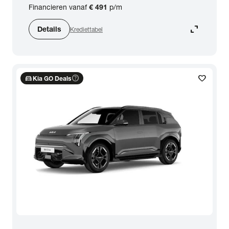
Financieren vanaf
€ 491
p/m
expand_content
Details
Krediettabel
directions_car
help_outline
favorite
Kia GO Deals