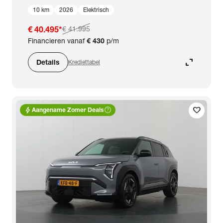
10 km
2026
Elektrisch
€ 40.495
*
€ 41.995
Financieren vanaf
€ 430
p/m
expand_content
Details
Krediettabel
bolt
help_outline
favorite
Aangename Zomer Deals