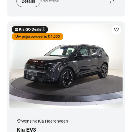
expand_content
Details
Krediettabel
directions_car
help_outline
favorite
Kia GO Deals
Uw prijsvoordeel is € 1.500
location_on
Wensink Kia Heerenveen
Kia
EV3