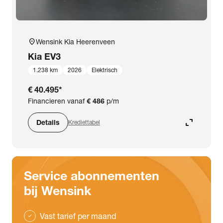
location_on
Wensink Kia Heerenveen
Kia
EV3
1.238 km
2026
Elektrisch
€ 40.495
*
Financieren vanaf
€ 486
p/m
expand_content
Details
Krediettabel
Service abonnementen
bij Wensink
Vast tarief per maand
check