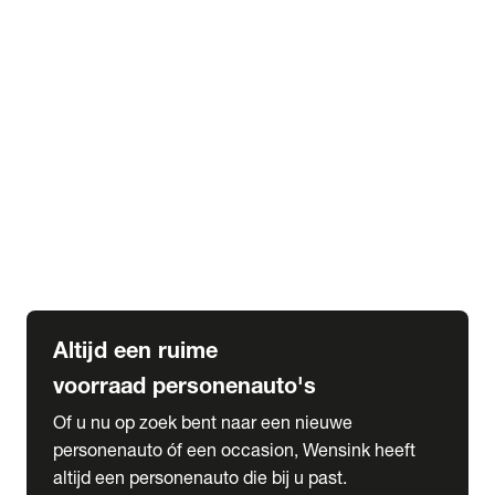
Elektrische Mercedes-Benz
Elektrische Occasions
Alles over elektrisch rijden
expand_more
Voorraad leasen
Private lease voorraad
Zakelijk lease voorraad
Occasion lease voorraad
Private Lease samenstellen
expand_more
Diensten
Expatriate Services & Diplomatic Sales
Altijd een ruime
voorraad personenauto's
Of u nu op zoek bent naar een nieuwe
personenauto óf een occasion, Wensink heeft
altijd een personenauto die bij u past.