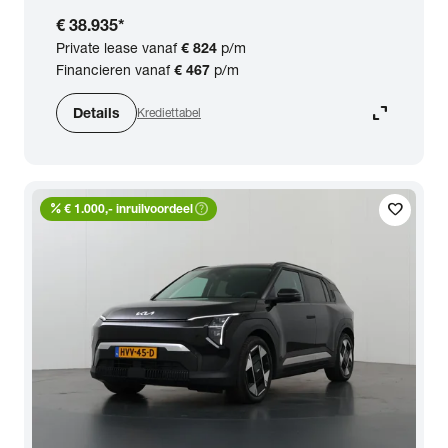
BTW (aftrekbaar) / Marge (BTW niet
€ 38.935
*
aftrekbaar)
Private lease vanaf
€ 824
p/m
Financieren vanaf
€ 467
p/m
Zoeken
expand_content
Details
Krediettabel
percent
help_outline
favorite
€ 1.000,- inruilvoordeel
arrow_forward
Toon 47 resultaten