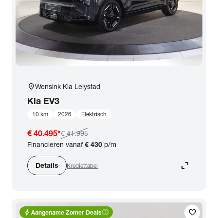
location_on
Wensink Kia Lelystad
Kia
EV3
10 km
2026
Elektrisch
€ 40.495
*
€ 41.995
Financieren vanaf
€ 430
p/m
expand_content
Details
Krediettabel
bolt
help_outline
favorite
Aangename Zomer Deals