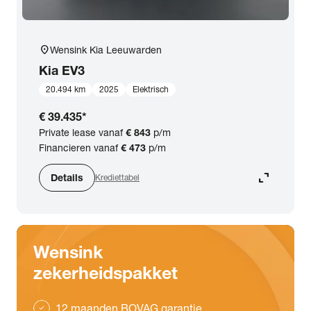
location_on
Wensink Kia Leeuwarden
Kia
EV3
20.494 km
2025
Elektrisch
€ 39.435
*
Private lease vanaf
€ 843
p/m
Financieren vanaf
€ 473
p/m
expand_content
Details
Krediettabel
Wensink
zekerheidspakket
12 maanden BOVAG garantie
check