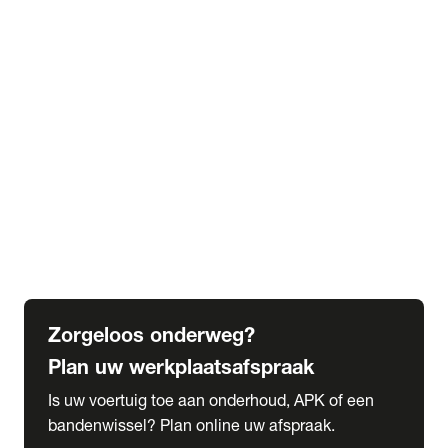
expand_more
Extra services
Beautykuur
Navigatie update
expand_more
Accessoires & onderdelen
Accessoires
Onderdelen
expand_more
Abonnementen
Alles over onze serviceabonnementen
Bandenhotel
expand_more
Schade melden
Meld hier je schade
Zorgeloos onderweg?
Plan uw werkplaatsafspraak
Is uw voertuig toe aan onderhoud, APK of een
bandenwissel? Plan online uw afspraak.