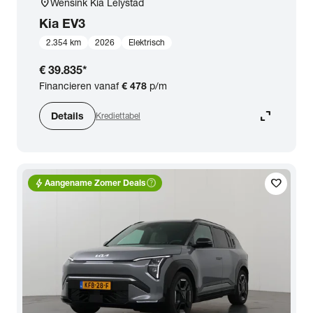
location_on
Wensink Kia Lelystad
Kia
EV3
2.354 km
2026
Elektrisch
€ 39.835
*
Financieren vanaf
€ 478
p/m
expand_content
Details
Krediettabel
bolt
help_outline
favorite
Aangename Zomer Deals