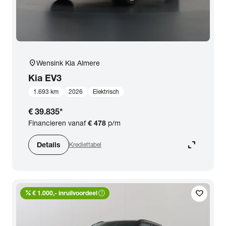
location_on
Wensink Kia Almere
Kia
EV3
1.693 km
2026
Elektrisch
€ 39.835
*
Financieren vanaf
€ 478
p/m
expand_content
Details
Krediettabel
percent
help_outline
favorite
€ 1.000,- inruilvoordeel