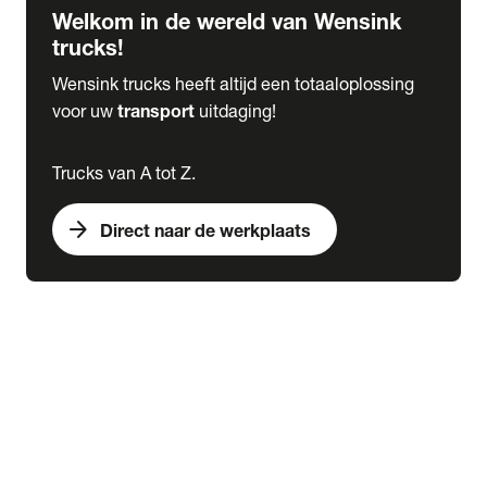
Welkom in de wereld van Wensink
trucks!
Wensink trucks heeft altijd een totaaloplossing
voor uw
transport
uitdaging!
Trucks van A tot Z.
arrow_forward
Direct naar de werkplaats
Lease
expand_more
Onderhoud
chevron_right
close
expand_more
Werkplaatsafspraak maken
Werkplaatsafspraak maken
Schade melden
expand_more
Onderhoud