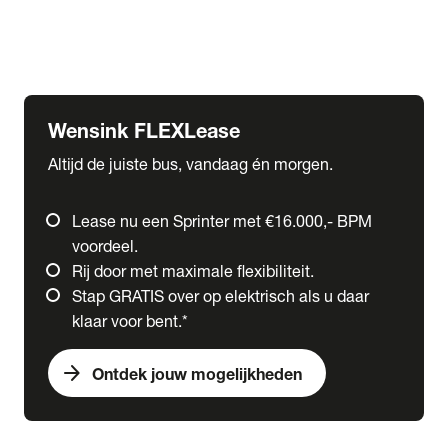
Ford
Fuso
Mercedes-Benz
Wensink FLEXLease
Altijd de juiste bus, vandaag én morgen.
Lease nu een Sprinter met €16.000,- BPM
voordeel.
Rij door met maximale flexibiliteit.
Stap GRATIS over op elektrisch als u daar
klaar voor bent.*
arrow_forward
Ontdek jouw mogelijkheden
expand_more
Trucks