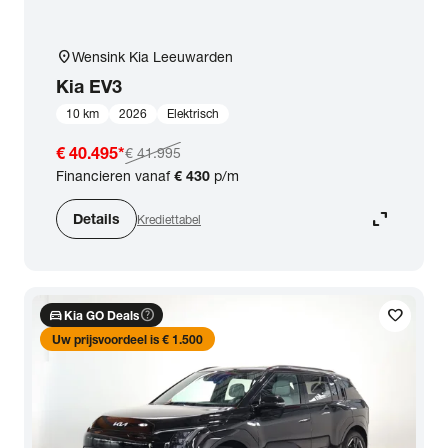
location_on
Wensink Kia Leeuwarden
Kia
EV3
10 km
2026
Elektrisch
€ 40.495
*
€ 41.995
Financieren vanaf
€ 430
p/m
expand_content
Details
Krediettabel
directions_car
help_outline
favorite
Kia GO Deals
Uw prijsvoordeel is € 1.500