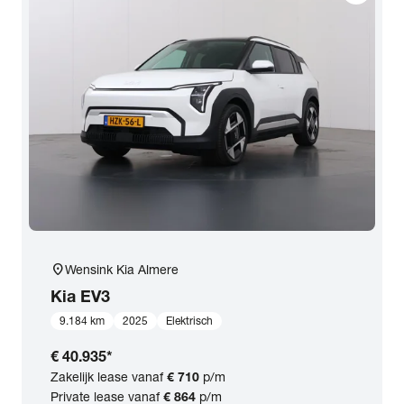
location_on
Wensink Kia Almere
Kia
EV3
9.184 km
2025
Elektrisch
€ 40.935
*
Zakelijk lease vanaf
€ 710
p/m
Private lease vanaf
€ 864
p/m