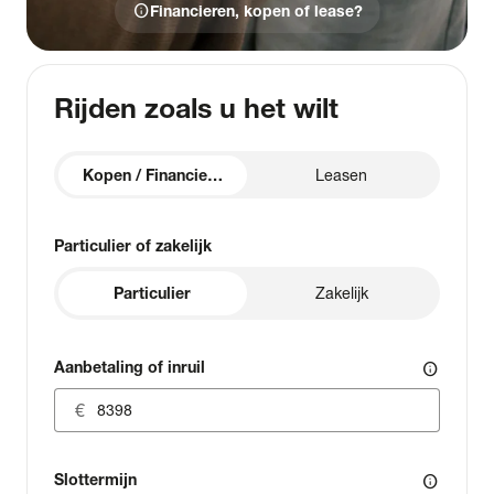
info
Financieren, kopen of lease?
Rijden zoals u het wilt
Kopen / Financieren
Leasen
Particulier of zakelijk
Particulier
Zakelijk
Aanbetaling of inruil
info
Slottermijn
info