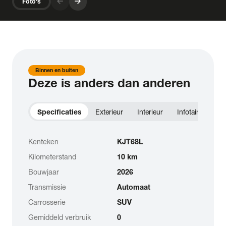
arrow_forward
arrow_forward
Foto's
Binnen en buiten
Deze is anders dan anderen
Specificaties
Exterieur
Interieur
Infotainment
Kenteken
KJT68L
Kilometerstand
10 km
Bouwjaar
2026
Transmissie
Automaat
Carrosserie
SUV
Gemiddeld verbruik
0