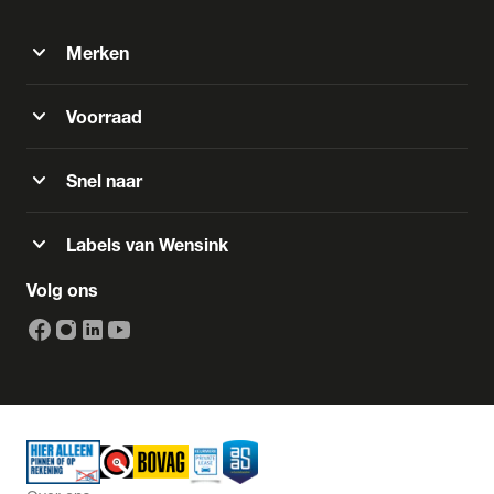
expand_more
Merken
expand_more
Voorraad
expand_more
Snel naar
expand_more
Labels van Wensink
Volg ons