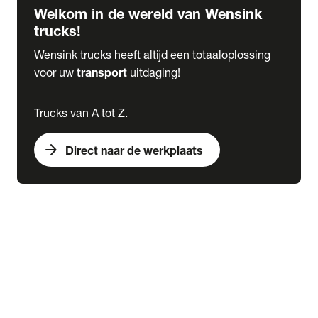
Welkom in de wereld van Wensink
trucks!
Wensink trucks heeft altijd een totaaloplossing
voor uw
transport
uitdaging!
Trucks van A tot Z.
arrow_forward
Direct naar de werkplaats
Lease
expand_more
Onderhoud
chevron_right
close
expand_more
Werkplaatsafspraak maken
Werkplaatsafspraak maken
Schade melden
expand_more
Onderhoud