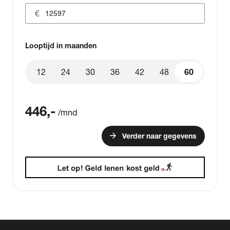
Looptijd in maanden
12
24
30
36
42
48
60
60
446
,-
/mnd
arrow_forward
Verder naar gegevens