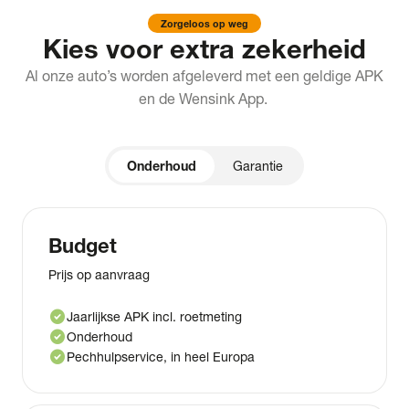
Zorgeloos op weg
Kies voor extra zekerheid
Al onze auto’s worden afgeleverd met een geldige APK
en de Wensink App.
Onderhoud
Garantie
Budget
Prijs op aanvraag
check_circle
Jaarlijkse APK incl. roetmeting
check_circle
Onderhoud
check_circle
Pechhulpservice, in heel Europa