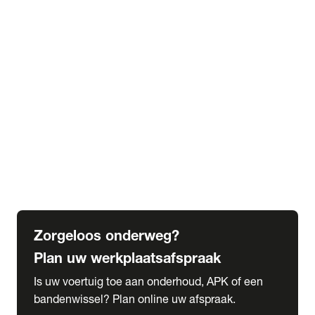
expand_more
Extra services
Beautykuur
Navigatie update
expand_more
Accessoires & onderdelen
Accessoires
Onderdelen
expand_more
Abonnementen
Alles over onze serviceabonnementen
Bandenhotel
expand_more
Schade melden
Meld hier je schade
Zorgeloos onderweg?
Plan uw werkplaatsafspraak
Is uw voertuig toe aan onderhoud, APK of een
bandenwissel? Plan online uw afspraak.