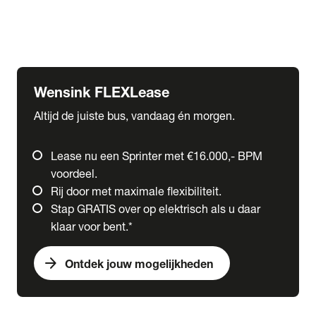
Ford
Fuso
Mercedes-Benz
Wensink FLEXLease
Altijd de juiste bus, vandaag én morgen.
Lease nu een Sprinter met €16.000,- BPM
voordeel.
Rij door met maximale flexibiliteit.
Stap GRATIS over op elektrisch als u daar
klaar voor bent.*
arrow_forward
Ontdek jouw mogelijkheden
expand_more
Trucks