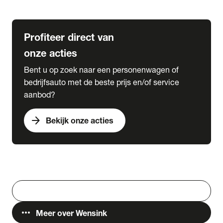
Lease & Services
Profiteer direct van
onze acties
Bent u op zoek naar een personenwagen of
bedrijfsauto met de beste prijs en/of service
aanbod?
arrow_forward
Bekijk onze acties
Vestigingen
Werken bij Wensink
search
Zoeken
more_horiz
Meer over Wensink