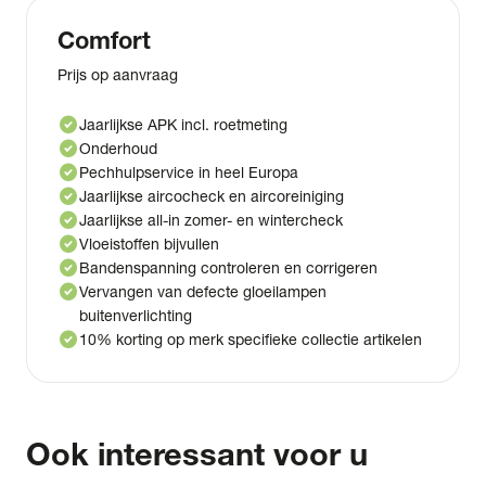
Comfort
Prijs op aanvraag
check_circle
Jaarlijkse APK incl. roetmeting
check_circle
Onderhoud
check_circle
Pechhulpservice in heel Europa
check_circle
Jaarlijkse aircocheck en aircoreiniging
check_circle
Jaarlijkse all-in zomer- en wintercheck
check_circle
Vloeistoffen bijvullen
check_circle
Bandenspanning controleren en corrigeren
check_circle
Vervangen van defecte gloeilampen
buitenverlichting
check_circle
10% korting op merk specifieke collectie artikelen
Ook interessant voor u