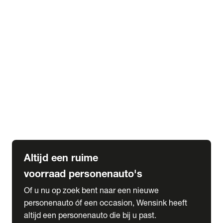
Elektrische Mercedes-Benz
Elektrische Occasions
Alles over elektrisch rijden
expand_more
Voorraad leasen
Private lease voorraad
Zakelijk lease voorraad
Occasion lease voorraad
Private Lease samenstellen
expand_more
Diensten
Expatriate Services & Diplomatic Sales
Altijd een ruime
voorraad personenauto's
Of u nu op zoek bent naar een nieuwe
personenauto óf een occasion, Wensink heeft
altijd een personenauto die bij u past.