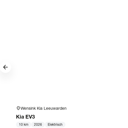
arrow_forward
location_on
Wensink Kia Leeuwarden
Kia
EV3
10 km
2026
Elektrisch