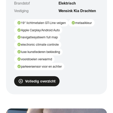
Brandstof
Elektrisch
Vestiging
Wensink Kia Drachten
check_circle
check_circle
19" lichtmetalen GT-Line velgen
metaalkleur
check_circle
Apple Carplay/Android Auto
check_circle
navigatiesysteem full map
check_circle
electronic climate controle
check_circle
luxe kunstlederen bekleding
check_circle
voorstoelen verwarmd
check_circle
parkeersensor voor en achter
add_circle
Volledig overzicht