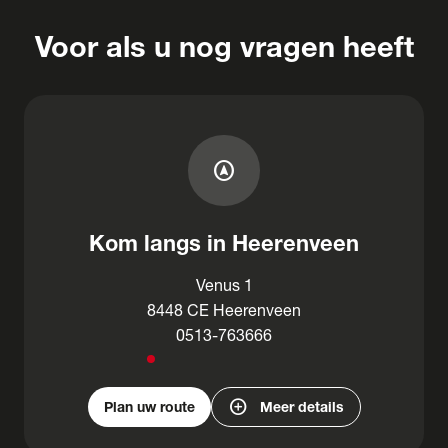
Voor als u nog vragen heeft
assistant_navigation
Kom langs in Heerenveen
Venus 1
8448 CE Heerenveen
0513-763666
add_circle
Plan uw route
Meer details