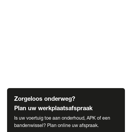
expand_more
Extra services
Beautykuur
Navigatie update
expand_more
Accessoires & onderdelen
Accessoires
Onderdelen
expand_more
Abonnementen
Alles over onze serviceabonnementen
Bandenhotel
expand_more
Schade melden
Meld hier je schade
Zorgeloos onderweg?
Plan uw werkplaatsafspraak
Is uw voertuig toe aan onderhoud, APK of een
bandenwissel? Plan online uw afspraak.