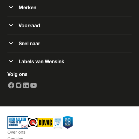
expand_more
Merken
expand_more
Voorraad
expand_more
Snel naar
expand_more
Labels van Wensink
Volg ons
Over ons
Cookies