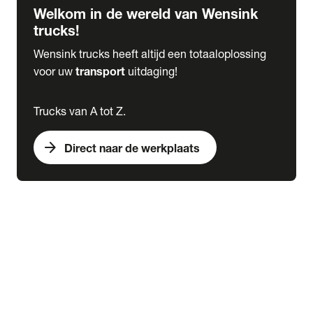
Welkom in de wereld van Wensink
trucks!
Wensink trucks heeft altijd een totaaloplossing
voor uw
transport
uitdaging!
Trucks van A tot Z.
arrow_forward
Direct naar de werkplaats
Lease
expand_more
Onderhoud
chevron_right
close
expand_more
Werkplaatsafspraak maken
Werkplaatsafspraak maken
Schade melden
expand_more
Onderhoud