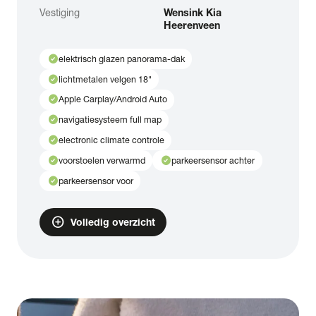
Vestiging
Wensink Kia
Heerenveen
check_circle
elektrisch glazen panorama-dak
check_circle
lichtmetalen velgen 18"
check_circle
Apple Carplay/Android Auto
check_circle
navigatiesysteem full map
check_circle
electronic climate controle
check_circle
check_circle
voorstoelen verwarmd
parkeersensor achter
check_circle
parkeersensor voor
add_circle
Volledig overzicht