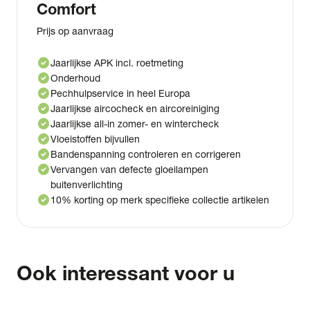
Comfort
Prijs op aanvraag
check_circle
Jaarlijkse APK incl. roetmeting
check_circle
Onderhoud
check_circle
Pechhulpservice in heel Europa
check_circle
Jaarlijkse aircocheck en aircoreiniging
check_circle
Jaarlijkse all-in zomer- en wintercheck
check_circle
Vloeistoffen bijvullen
check_circle
Bandenspanning controleren en corrigeren
check_circle
Vervangen van defecte gloeilampen
buitenverlichting
check_circle
10% korting op merk specifieke collectie artikelen
Ook interessant voor u