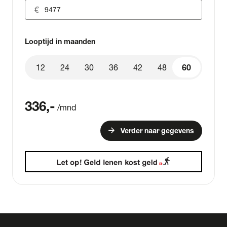
Looptijd in maanden
12
24
30
36
42
48
60
60
336
,-
/mnd
arrow_forward
Verder naar gegevens