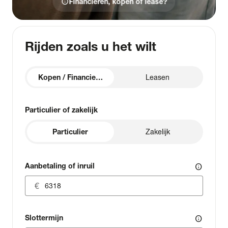
info
Financieren, kopen of lease?
Rijden zoals u het wilt
Kopen / Financieren
Leasen
Particulier of zakelijk
Particulier
Zakelijk
Aanbetaling of inruil
info
Slottermijn
info