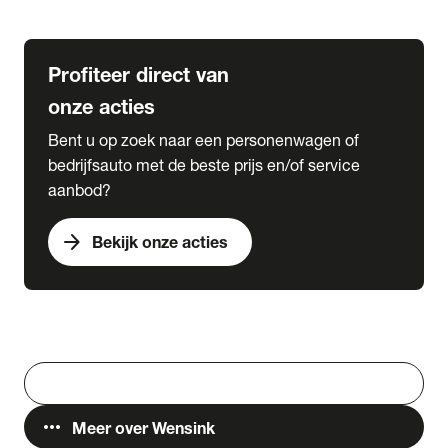
Lease & Services
Profiteer direct van
onze acties
Bent u op zoek naar een personenwagen of
bedrijfsauto met de beste prijs en/of service
aanbod?
arrow_forward
Bekijk onze acties
Vestigingen
Werken bij Wensink
search
Zoeken
more_horiz
Meer over Wensink