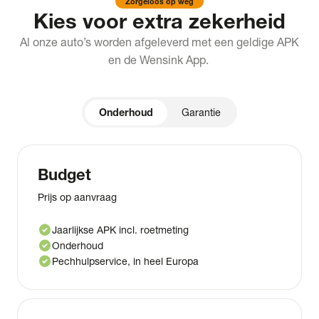
Zorgeloos op weg
Kies voor extra zekerheid
Al onze auto’s worden afgeleverd met een geldige APK
en de Wensink App.
Onderhoud
Garantie
Budget
Prijs op aanvraag
check_circle
Jaarlijkse APK incl. roetmeting
check_circle
Onderhoud
check_circle
Pechhulpservice, in heel Europa