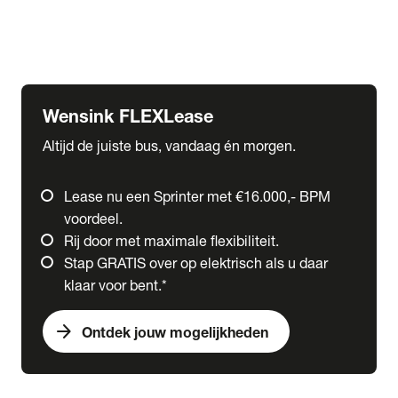
Ford
Fuso
Mercedes-Benz
Wensink FLEXLease
Altijd de juiste bus, vandaag én morgen.
Lease nu een Sprinter met €16.000,- BPM
voordeel.
Rij door met maximale flexibiliteit.
Stap GRATIS over op elektrisch als u daar
klaar voor bent.*
arrow_forward
Ontdek jouw mogelijkheden
expand_more
Trucks