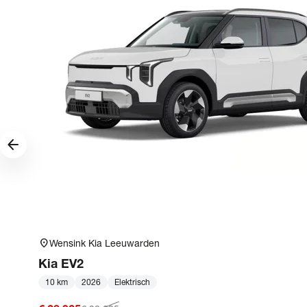
arrow_forward
location_on
Wensink Kia Leeuwarden
Kia
EV2
10 km
2026
Elektrisch