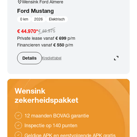
location_on
Wensink Ford Almere
Ford
Mustang
0 km
2026
Elektrisch
€ 44.970
*
€ 46.975
Private lease vanaf
€ 699
p/m
Financieren vanaf
€ 550
p/m
expand_content
Details
Krediettabel
Wensink
zekerheidspakket
12 maanden BOVAG garantie
check
Inspectie op 140 punten
check
Geldige APK en eerstvolgende APK gratis
check