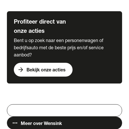
Lease & Services
Profiteer direct van
onze acties
Bent u op zoek naar een personenwagen of
bedrijfsauto met de beste prijs en/of service
aanbod?
arrow_forward
Bekijk onze acties
Vestigingen
Werken bij Wensink
search
Zoeken
more_horiz
Meer over Wensink