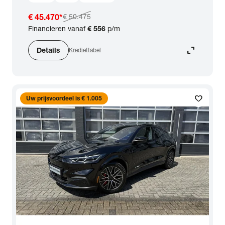
€ 45.470
*
€ 50.475
Financieren vanaf
€ 556
p/m
expand_content
Details
Krediettabel
favorite
Uw prijsvoordeel is € 1.005