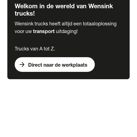
Welkom in de wereld van Wensink
trucks!
Wensink trucks heeft altijd een totaaloplossing
voor uw
transport
uitdaging!
Trucks van A tot Z.
arrow_forward
Direct naar de werkplaats
Lease
expand_more
Onderhoud
chevron_right
close
expand_more
Werkplaatsafspraak maken
Werkplaatsafspraak maken
Schade melden
expand_more
Onderhoud