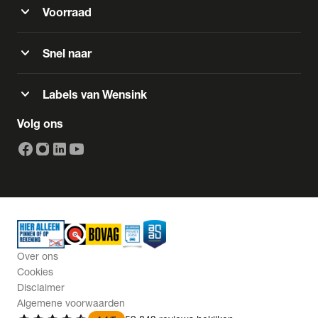
expand_more
Voorraad
expand_more
Snel naar
expand_more
Labels van Wensink
Volg ons
Over ons
Cookies
Disclaimer
Algemene voorwaarden