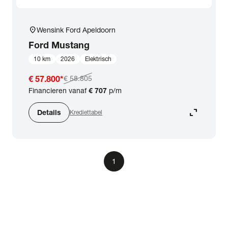
location_on
Wensink Ford Apeldoorn
Ford
Mustang
10 km
2026
Elektrisch
€ 57.800
*
€ 58.805
Financieren vanaf
€ 707
p/m
expand_content
Details
Krediettabel
1