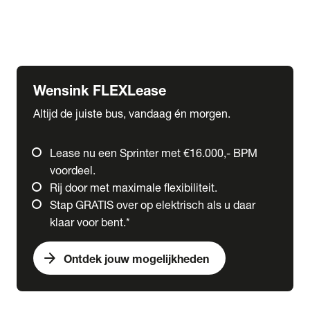
Ford
Fuso
Mercedes-Benz
Wensink FLEXLease
Altijd de juiste bus, vandaag én morgen.
Lease nu een Sprinter met €16.000,- BPM
voordeel.
Rij door met maximale flexibiliteit.
Stap GRATIS over op elektrisch als u daar
klaar voor bent.*
arrow_forward
Ontdek jouw mogelijkheden
expand_more
Trucks