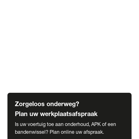
expand_more
Extra services
Beautykuur
Navigatie update
expand_more
Accessoires & onderdelen
Accessoires
Onderdelen
expand_more
Abonnementen
Alles over onze serviceabonnementen
Bandenhotel
expand_more
Schade melden
Meld hier je schade
Zorgeloos onderweg?
Plan uw werkplaatsafspraak
Is uw voertuig toe aan onderhoud, APK of een
bandenwissel? Plan online uw afspraak.