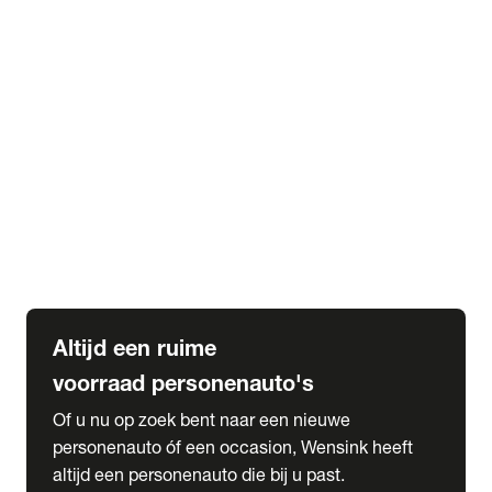
Elektrische Mercedes-Benz
Elektrische Occasions
Alles over elektrisch rijden
expand_more
Voorraad leasen
Private lease voorraad
Zakelijk lease voorraad
Occasion lease voorraad
Private Lease samenstellen
expand_more
Diensten
Expatriate Services & Diplomatic Sales
Altijd een ruime
voorraad personenauto's
Of u nu op zoek bent naar een nieuwe
personenauto óf een occasion, Wensink heeft
altijd een personenauto die bij u past.