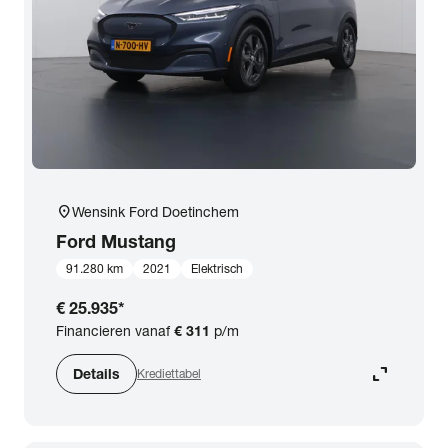
expand_more
BTW (aftrekbaar) / Marge (BTW niet aftrekbaar)
Merk & Model
close
Ford
Prijs
location_on
Wensink Ford Doetinchem
Kilometerstand
Ford
Mustang
91.280 km
2021
Elektrisch
Bouwjaar
€ 25.935
*
Financieren vanaf
€ 311
p/m
Staat van de auto
expand_content
Details
Krediettabel
Brandstof