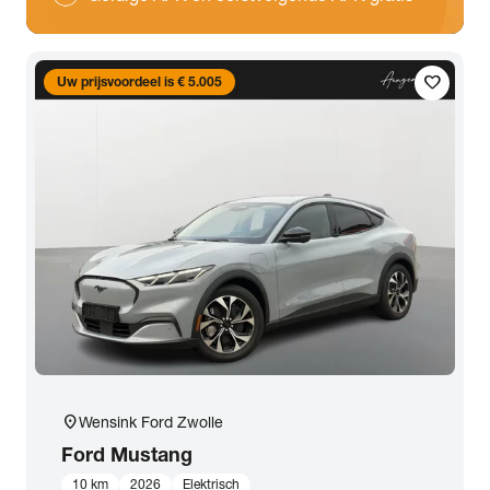
favorite
Uw prijsvoordeel is € 5.005
location_on
Wensink Ford Zwolle
Ford
Mustang
10 km
2026
Elektrisch