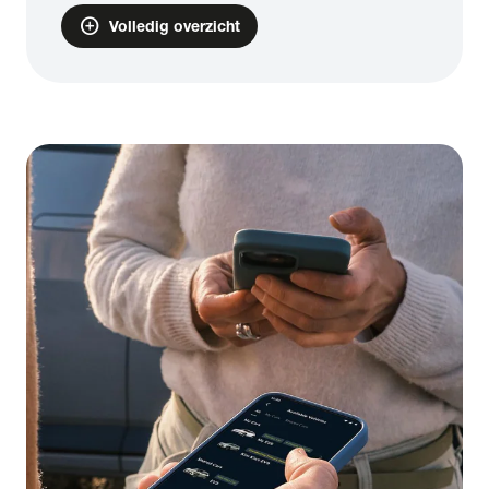
add_circle
Volledig overzicht