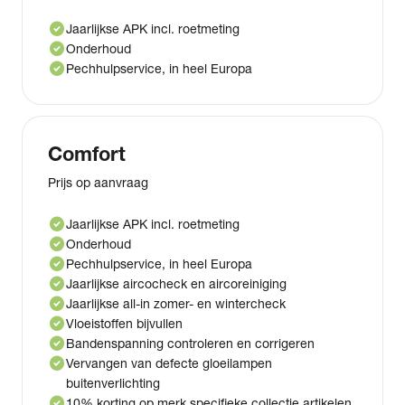
check_circle
Jaarlijkse APK incl. roetmeting
check_circle
Onderhoud
check_circle
Pechhulpservice, in heel Europa
Comfort
Prijs op aanvraag
check_circle
Jaarlijkse APK incl. roetmeting
check_circle
Onderhoud
check_circle
Pechhulpservice, in heel Europa
check_circle
Jaarlijkse aircocheck en aircoreiniging
check_circle
Jaarlijkse all-in zomer- en wintercheck
check_circle
Vloeistoffen bijvullen
check_circle
Bandenspanning controleren en corrigeren
check_circle
Vervangen van defecte gloeilampen
buitenverlichting
check_circle
10% korting op merk specifieke collectie artikelen