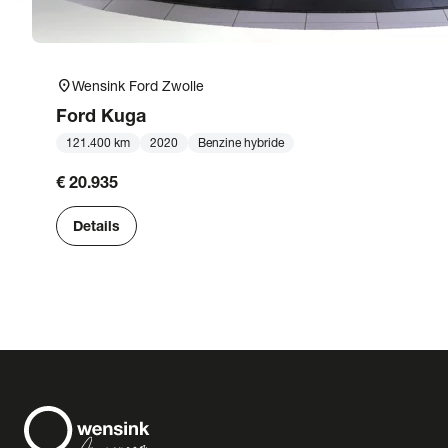
location_on
Wensink Ford Zwolle
Ford
Kuga
121.400 km
2020
Benzine hybride
€ 20.935
Details