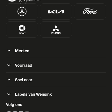
expand_more
Merken
expand_more
Voorraad
expand_more
Snel naar
expand_more
Labels van Wensink
Volg ons