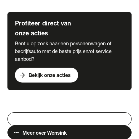
Lease & Services
Profiteer direct van
onze acties
Bent u op zoek naar een personenwagen of
bedrijfsauto met de beste prijs en/of service
aanbod?
arrow_forward
Bekijk onze acties
Vestigingen
Werken bij Wensink
search
Zoeken
more_horiz
Meer over Wensink