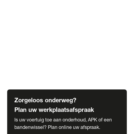
expand_more
Extra services
Beautykuur
Navigatie update
expand_more
Accessoires & onderdelen
Accessoires
Onderdelen
expand_more
Abonnementen
Alles over onze serviceabonnementen
Bandenhotel
expand_more
Schade melden
Meld hier je schade
Zorgeloos onderweg?
Plan uw werkplaatsafspraak
Is uw voertuig toe aan onderhoud, APK of een
bandenwissel? Plan online uw afspraak.