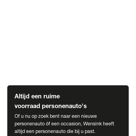
Elektrische Mercedes-Benz
Elektrische Occasions
Alles over elektrisch rijden
expand_more
Voorraad leasen
Private lease voorraad
Zakelijk lease voorraad
Occasion lease voorraad
Private Lease samenstellen
expand_more
Diensten
Expatriate Services & Diplomatic Sales
Altijd een ruime
voorraad personenauto's
Of u nu op zoek bent naar een nieuwe
personenauto óf een occasion, Wensink heeft
altijd een personenauto die bij u past.