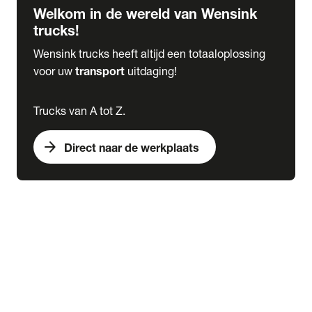
Welkom in de wereld van Wensink
trucks!
Wensink trucks heeft altijd een totaaloplossing
voor uw
transport
uitdaging!
Trucks van A tot Z.
arrow_forward
Direct naar de werkplaats
Lease
expand_more
Onderhoud
chevron_right
close
expand_more
Werkplaatsafspraak maken
Werkplaatsafspraak maken
Schade melden
expand_more
Onderhoud