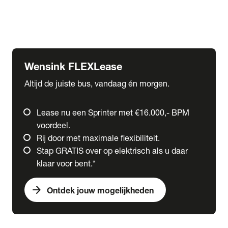
Ford
Fuso
Mercedes-Benz
Wensink FLEXLease
Altijd de juiste bus, vandaag én morgen.
Lease nu een Sprinter met €16.000,- BPM
voordeel.
Rij door met maximale flexibiliteit.
Stap GRATIS over op elektrisch als u daar
klaar voor bent.*
arrow_forward
Ontdek jouw mogelijkheden
expand_more
Trucks