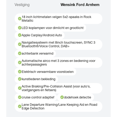
Vestiging
Wensink Ford Arnhem
18 inch lichtmetalen velgen 5x2-spaaks in Rock
check_circle
Metallic
check_circle
LED koplampen voor dimlicht en grootlicht
check_circle
Apple Carplay/Android Auto
Navigatiesysteem met 8inch touchscreen, SYNC 3
check_circle
Bluetooth®/Voice Control, DAB+
check_circle
achterbank verwarmd
Automatische airco met 3 zones en bediening voor
check_circle
achterpassagiers
check_circle
Elektrisch verwarmbare voorstoelen
check_circle
kunstlederen bekleding
Active Braking/Pre-Collision Assist (voor auto's,
check_circle
voetgangers en fietsers)
check_circle
check_circle
cruise control adaptief
dodehoek detectie
Lane Departure Warning/Lane Keeping Aid en Road
check_circle
Edge Detection