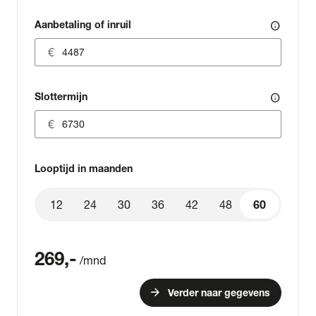
Aanbetaling of inruil
info
Slottermijn
info
Looptijd in maanden
12
24
30
36
42
48
60
60
269
,-
/mnd
arrow_forward
Verder naar gegevens