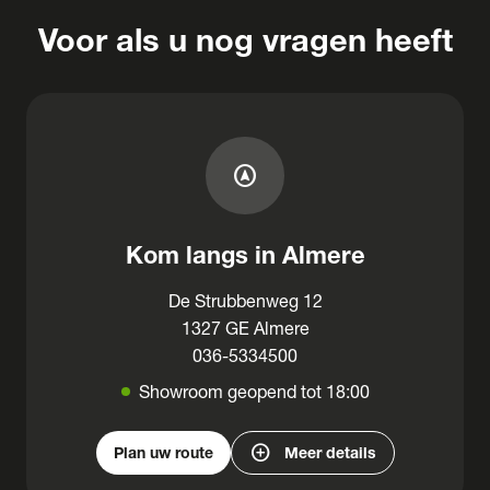
Voor als u nog vragen heeft
assistant_navigation
Kom langs in Almere
De Strubbenweg 12
1327 GE Almere
036-5334500
Showroom geopend tot 18:00
add_circle
Plan uw route
Meer details