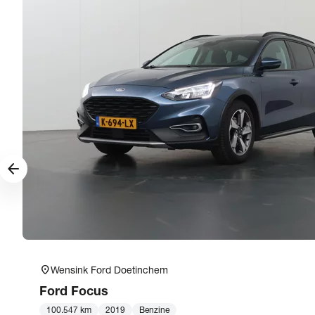
arrow_forward
location_on
Wensink Ford Doetinchem
Ford
Focus
100.547 km
2019
Benzine