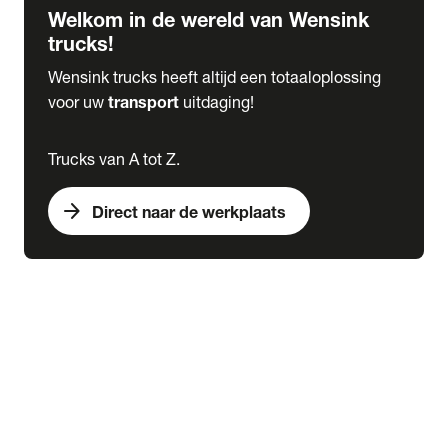
Welkom in de wereld van Wensink
trucks!
Wensink trucks heeft altijd een totaaloplossing
voor uw
transport
uitdaging!
Trucks van A tot Z.
arrow_forward
Direct naar de werkplaats
Lease
expand_more
Onderhoud
chevron_right
close
expand_more
Werkplaatsafspraak maken
Werkplaatsafspraak maken
Schade melden
expand_more
Onderhoud