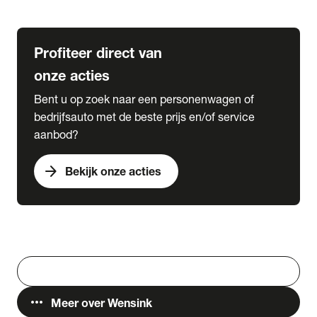
Lease & Services
Profiteer direct van
onze acties
Bent u op zoek naar een personenwagen of
bedrijfsauto met de beste prijs en/of service
aanbod?
arrow_forward
Bekijk onze acties
Vestigingen
Werken bij Wensink
search
Zoeken
more_horiz
Meer over Wensink