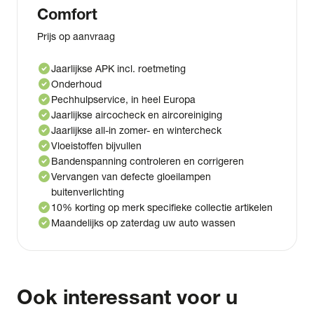
Comfort
Prijs op aanvraag
check_circle
Jaarlijkse APK incl. roetmeting
check_circle
Onderhoud
check_circle
Pechhulpservice, in heel Europa
check_circle
Jaarlijkse aircocheck en aircoreiniging
check_circle
Jaarlijkse all-in zomer- en wintercheck
check_circle
Vloeistoffen bijvullen
check_circle
Bandenspanning controleren en corrigeren
check_circle
Vervangen van defecte gloeilampen
buitenverlichting
check_circle
10% korting op merk specifieke collectie artikelen
check_circle
Maandelijks op zaterdag uw auto wassen
Ook interessant voor u