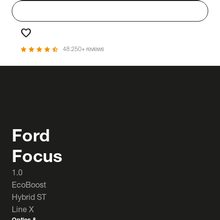
person
Login
favorite
Favorieten
star
star
star
star
star_half
48.250+ reviews
Ford
Focus
1.0
EcoBoost
Hybrid ST
Line X
Opties &