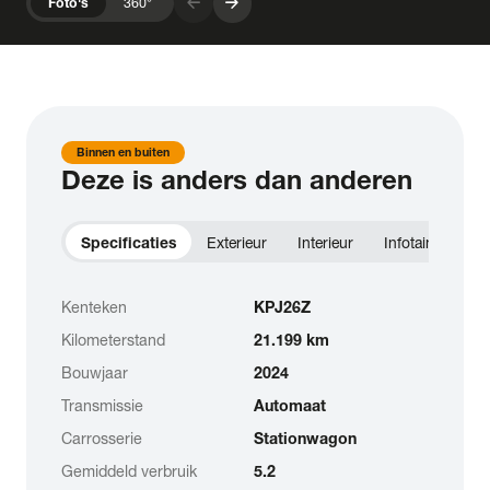
arrow_forward
arrow_forward
Foto's
360°
Binnen en buiten
Deze is anders dan anderen
Specificaties
Exterieur
Interieur
Infotainment
Kenteken
KPJ26Z
Kilometerstand
21.199 km
Bouwjaar
2024
Transmissie
Automaat
Carrosserie
Stationwagon
Gemiddeld verbruik
5.2