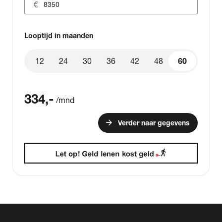
Looptijd in maanden
12
24
30
36
42
48
60
60
334
,-
/mnd
arrow_forward
Verder naar gegevens