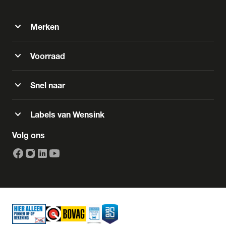
expand_more
Merken
expand_more
Voorraad
expand_more
Snel naar
expand_more
Labels van Wensink
Volg ons