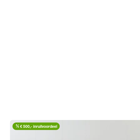
percent
€ 500,- inruilvoordeel