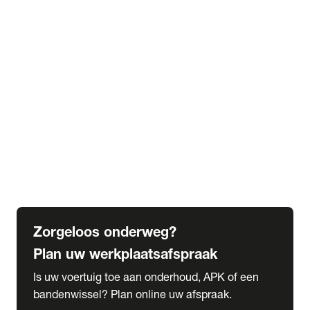
expand_more
Extra services
Beautykuur
Navigatie update
expand_more
Accessoires & onderdelen
Accessoires
Onderdelen
expand_more
Abonnementen
Alles over onze serviceabonnementen
Bandenhotel
expand_more
Schade melden
Meld hier je schade
Zorgeloos onderweg?
Plan uw werkplaatsafspraak
Is uw voertuig toe aan onderhoud, APK of een
bandenwissel? Plan online uw afspraak.