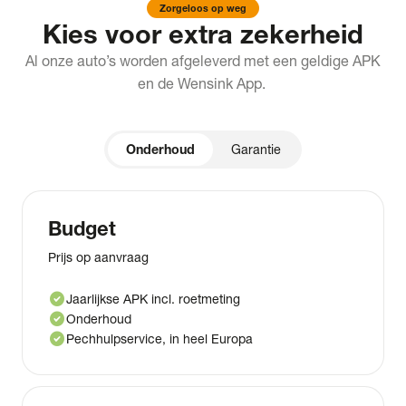
Zorgeloos op weg
Kies voor extra zekerheid
Al onze auto’s worden afgeleverd met een geldige APK
en de Wensink App.
Onderhoud
Garantie
Budget
Prijs op aanvraag
check_circle
Jaarlijkse APK incl. roetmeting
check_circle
Onderhoud
check_circle
Pechhulpservice, in heel Europa