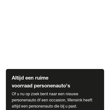
Elektrische Mercedes-Benz
Elektrische Occasions
Alles over elektrisch rijden
expand_more
Voorraad leasen
Private lease voorraad
Zakelijk lease voorraad
Occasion lease voorraad
Private Lease samenstellen
expand_more
Diensten
Expatriate Services & Diplomatic Sales
Altijd een ruime
voorraad personenauto's
Of u nu op zoek bent naar een nieuwe
personenauto óf een occasion, Wensink heeft
altijd een personenauto die bij u past.