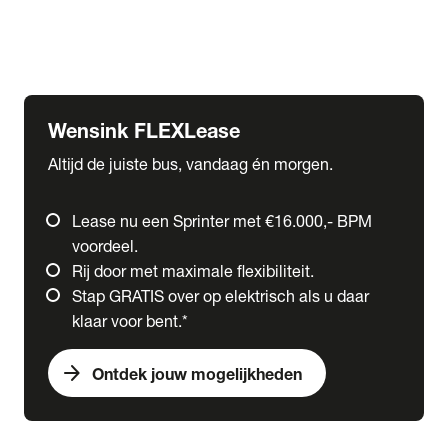
Ford
Fuso
Mercedes-Benz
Wensink FLEXLease
Altijd de juiste bus, vandaag én morgen.
Lease nu een Sprinter met €16.000,- BPM
voordeel.
Rij door met maximale flexibiliteit.
Stap GRATIS over op elektrisch als u daar
klaar voor bent.*
arrow_forward
Ontdek jouw mogelijkheden
expand_more
Trucks