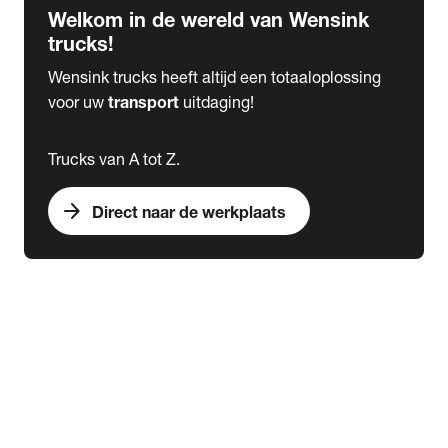
Welkom in de wereld van Wensink
trucks!
Wensink trucks heeft altijd een totaaloplossing
voor uw
transport
uitdaging!
Trucks van A tot Z.
arrow_forward
Direct naar de werkplaats
Lease
expand_more
Onderhoud
chevron_right
close
expand_more
Werkplaatsafspraak maken
Werkplaatsafspraak maken
Schade melden
expand_more
Onderhoud