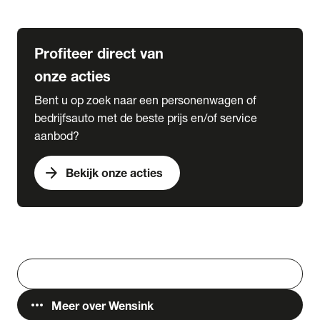
Lease & Services
Profiteer direct van
onze acties
Bent u op zoek naar een personenwagen of
bedrijfsauto met de beste prijs en/of service
aanbod?
arrow_forward
Bekijk onze acties
Vestigingen
Werken bij Wensink
search
Zoeken
more_horiz
Meer over Wensink