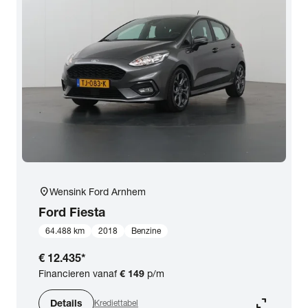
location_on
Wensink Ford Arnhem
Ford
Fiesta
64.488 km
2018
Benzine
€ 12.435
*
Financieren vanaf
€ 149
p/m
expand_content
Details
Krediettabel