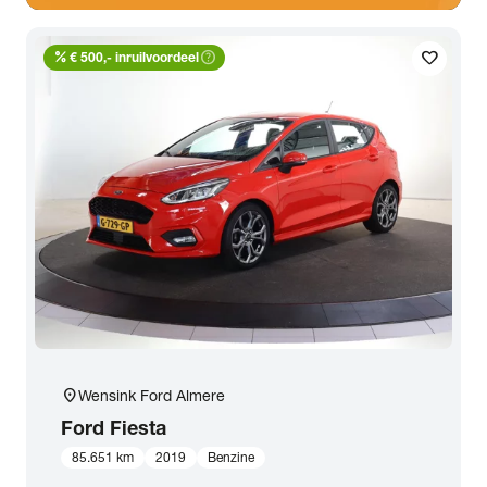
percent
help_outline
favorite
€ 500,- inruilvoordeel
location_on
Wensink Ford Almere
Ford
Fiesta
85.651 km
2019
Benzine