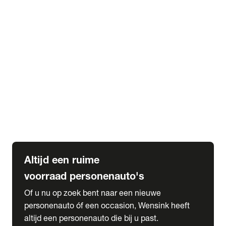
Elektrische Mercedes-Benz
Elektrische Occasions
Alles over elektrisch rijden
expand_more
Voorraad leasen
Private lease voorraad
Zakelijk lease voorraad
Occasion lease voorraad
Private Lease samenstellen
expand_more
Diensten
Expatriate Services & Diplomatic Sales
Altijd een ruime
voorraad personenauto's
Of u nu op zoek bent naar een nieuwe
personenauto óf een occasion, Wensink heeft
altijd een personenauto die bij u past.