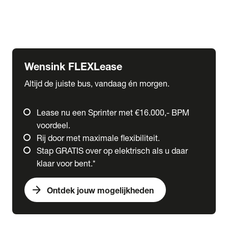
Ford
Fuso
Mercedes-Benz
Wensink FLEXLease
Altijd de juiste bus, vandaag én morgen.
Lease nu een Sprinter met €16.000,- BPM
voordeel.
Rij door met maximale flexibiliteit.
Stap GRATIS over op elektrisch als u daar
klaar voor bent.*
arrow_forward
Ontdek jouw mogelijkheden
expand_more
Trucks