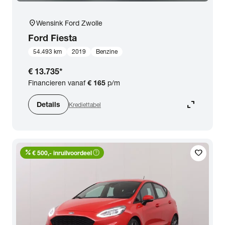
location_on
Wensink Ford Zwolle
Ford
Fiesta
54.493 km
2019
Benzine
€ 13.735
*
Financieren vanaf
€ 165
p/m
expand_content
Details
Krediettabel
percent
help_outline
favorite
€ 500,- inruilvoordeel