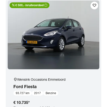
percent
help_outline
favorite
Transmissie
€ 500,- inruilvoordeel
Opties
Carrosserie
Basiskleur
Aantal zitplaatsen
location_on
Wensink Occasions Emmeloord
Aantal deuren
Ford
Fiesta
93.727 km
2017
Benzine
Vestiging
€ 10.735
*