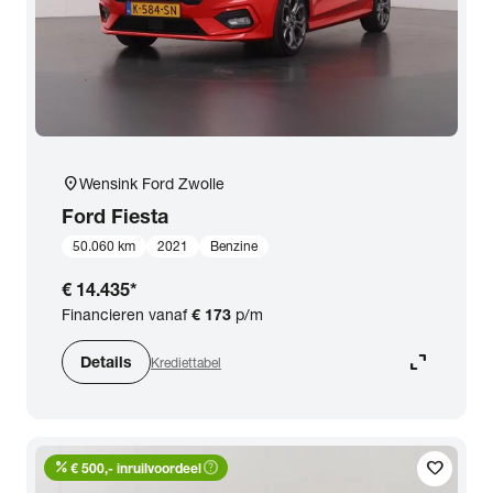
location_on
Wensink Ford Zwolle
Ford
Fiesta
50.060 km
2021
Benzine
€ 14.435
*
Financieren vanaf
€ 173
p/m
expand_content
Details
Krediettabel
percent
help_outline
favorite
€ 500,- inruilvoordeel