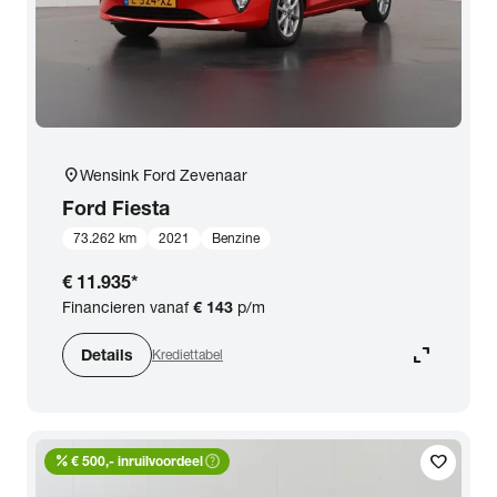
location_on
Wensink Ford Zevenaar
Ford
Fiesta
73.262 km
2021
Benzine
€ 11.935
*
Financieren vanaf
€ 143
p/m
expand_content
Details
Krediettabel
percent
help_outline
favorite
€ 500,- inruilvoordeel