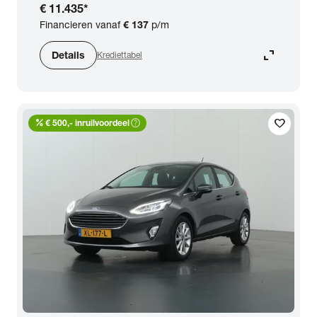
€ 11.435
*
Financieren vanaf
€ 137
p/m
expand_content
Details
Krediettabel
percent
help_outline
favorite
€ 500,- inruilvoordeel