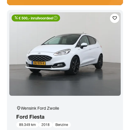
percent
help_outline
favorite
€ 500,- inruilvoordeel
location_on
Wensink Ford Zwolle
Ford
Fiesta
89.349 km
2018
Benzine