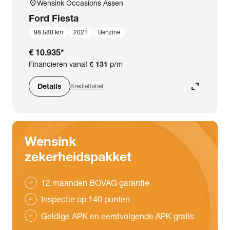
location_on
Wensink Occasions Assen
Ford
Fiesta
98.580 km
2021
Benzine
€ 10.935
*
Financieren vanaf
€ 131
p/m
expand_content
Details
Krediettabel
Wensink
zekerheidspakket
12 maanden BOVAG garantie
check
Inspectie op 140 punten
check
Geldige APK en eerstvolgende APK gratis
check