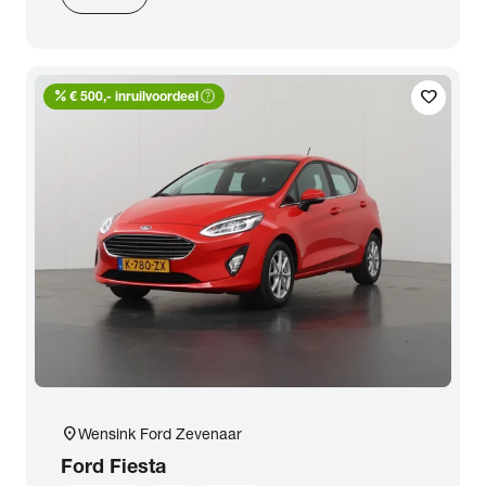
percent
help_outline
favorite
€ 500,- inruilvoordeel
location_on
Wensink Ford Zevenaar
Ford
Fiesta