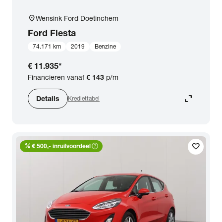
location_on
Wensink Ford Doetinchem
Ford
Fiesta
74.171 km
2019
Benzine
€ 11.935
*
Financieren vanaf
€ 143
p/m
expand_content
Details
Krediettabel
percent
help_outline
favorite
€ 500,- inruilvoordeel