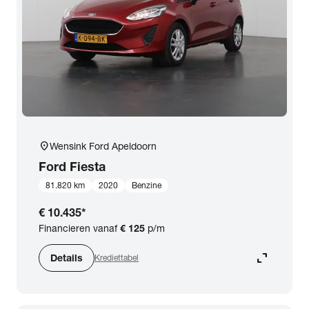
expand_more
BTW (aftrekbaar) / Marge (BTW niet aftrekbaar)
Merk & Model
close
Ford
Prijs
location_on
Wensink Ford Apeldoorn
Kilometerstand
Ford
Fiesta
81.820 km
2020
Benzine
Bouwjaar
€ 10.435
*
Financieren vanaf
€ 125
p/m
Staat van de auto
expand_content
Details
Krediettabel
Brandstof