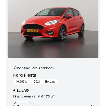
location_on
Wensink Ford Apeldoorn
Ford
Fiesta
49.963 km
2021
Benzine
€ 14.435
*
Financieren vanaf
€ 173
p/m