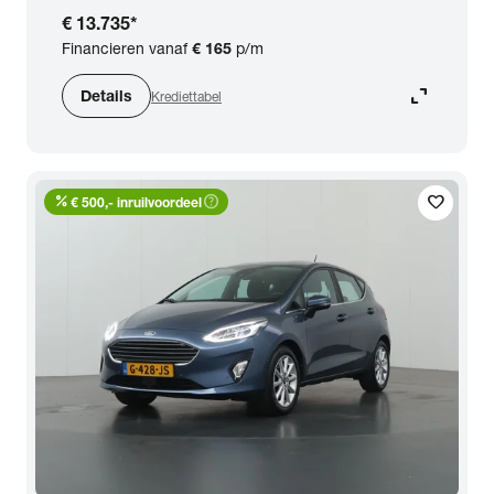
€ 13.735
*
Financieren vanaf
€ 165
p/m
expand_content
Details
Krediettabel
percent
help_outline
favorite
€ 500,- inruilvoordeel