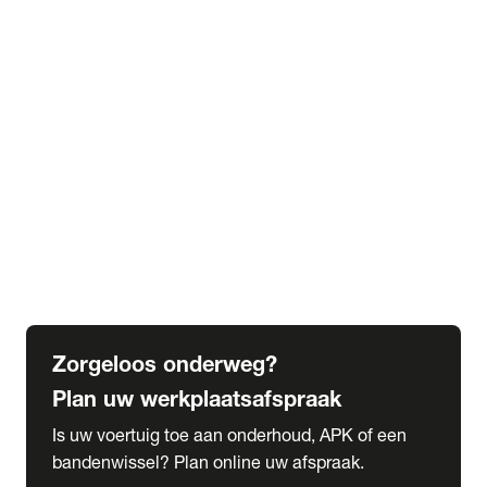
expand_more
Extra services
Beautykuur
Navigatie update
expand_more
Accessoires & onderdelen
Accessoires
Onderdelen
expand_more
Abonnementen
Alles over onze serviceabonnementen
Bandenhotel
expand_more
Schade melden
Meld hier je schade
Zorgeloos onderweg?
Plan uw werkplaatsafspraak
Is uw voertuig toe aan onderhoud, APK of een
bandenwissel? Plan online uw afspraak.