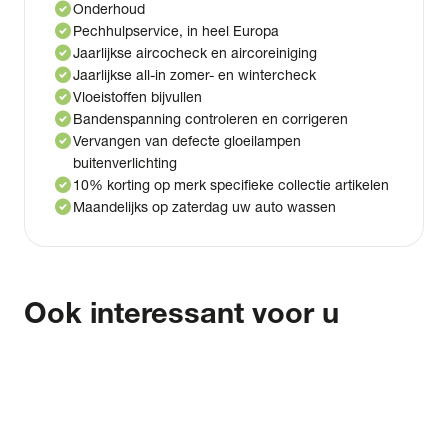
check_circle
Onderhoud
check_circle
Pechhulpservice, in heel Europa
check_circle
Jaarlijkse aircocheck en aircoreiniging
check_circle
Jaarlijkse all-in zomer- en wintercheck
check_circle
Vloeistoffen bijvullen
check_circle
Bandenspanning controleren en corrigeren
check_circle
Vervangen van defecte gloeilampen
buitenverlichting
check_circle
10% korting op merk specifieke collectie artikelen
check_circle
Maandelijks op zaterdag uw auto wassen
Ook interessant voor u