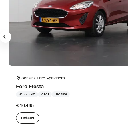
arrow_forward
location_on
Wensink Ford Apeldoorn
Ford
Fiesta
81.820 km
2020
Benzine
€ 10.435
Details