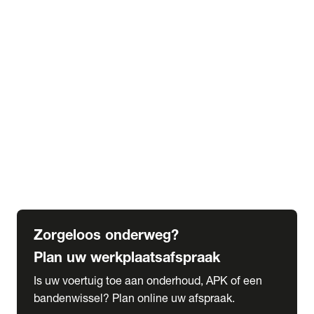
expand_more
Extra services
Beautykuur
Navigatie update
expand_more
Accessoires & onderdelen
Accessoires
Onderdelen
expand_more
Abonnementen
Alles over onze serviceabonnementen
Bandenhotel
expand_more
Schade melden
Meld hier je schade
Zorgeloos onderweg?
Plan uw werkplaatsafspraak
Is uw voertuig toe aan onderhoud, APK of een
bandenwissel? Plan online uw afspraak.