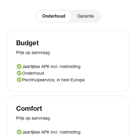
Onderhoud
Garantie
Budget
Prijs op aanvraag
check_circle
Jaarlijkse APK incl. roetmeting
check_circle
Onderhoud
check_circle
Pechhulpservice, in heel Europa
Comfort
Prijs op aanvraag
check_circle
Jaarlijkse APK incl. roetmeting