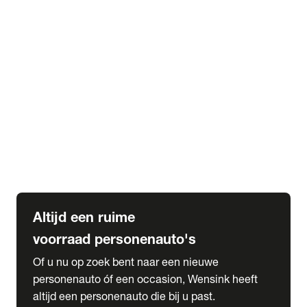
Elektrische Mercedes-Benz
Elektrische Occasions
Alles over elektrisch rijden
expand_more
Voorraad leasen
Private lease voorraad
Zakelijk lease voorraad
Occasion lease voorraad
Private Lease samenstellen
expand_more
Diensten
Expatriate Services & Diplomatic Sales
Altijd een ruime
voorraad personenauto's
Of u nu op zoek bent naar een nieuwe
personenauto óf een occasion, Wensink heeft
altijd een personenauto die bij u past.