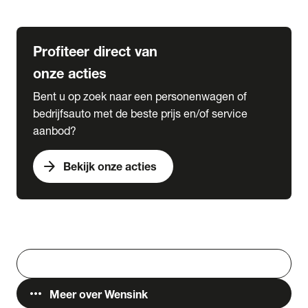
Lease & Services
Profiteer direct van
onze acties
Bent u op zoek naar een personenwagen of
bedrijfsauto met de beste prijs en/of service
aanbod?
arrow_forward
Bekijk onze acties
Vestigingen
Werken bij Wensink
search
Zoeken
more_horiz
Meer over Wensink