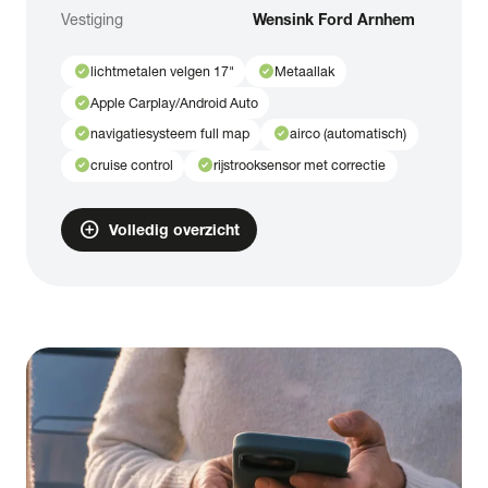
Vestiging
Wensink Ford Arnhem
check_circle
check_circle
lichtmetalen velgen 17"
Metaallak
check_circle
Apple Carplay/Android Auto
check_circle
check_circle
navigatiesysteem full map
airco (automatisch)
check_circle
check_circle
cruise control
rijstrooksensor met correctie
add_circle
Volledig overzicht