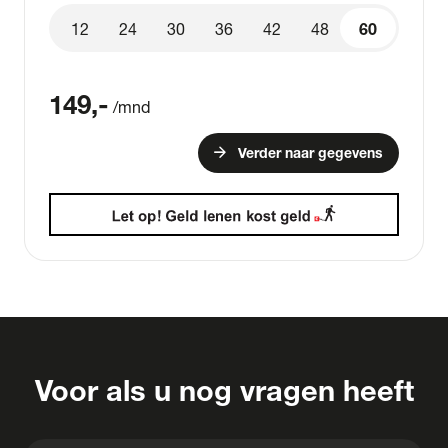
12
24
30
36
42
48
60
60
149
,-
/mnd
arrow_forward
Verder naar gegevens
Voor als u nog vragen heeft