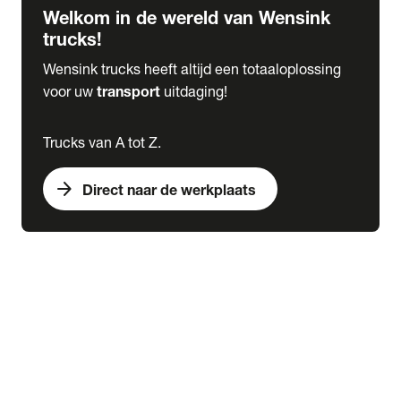
Welkom in de wereld van Wensink
trucks!
Wensink trucks heeft altijd een totaaloplossing
voor uw
transport
uitdaging!
Trucks van A tot Z.
arrow_forward
Direct naar de werkplaats
Lease
expand_more
Onderhoud
chevron_right
close
expand_more
Werkplaatsafspraak maken
Werkplaatsafspraak maken
Schade melden
expand_more
Onderhoud