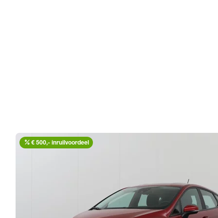
percent
€ 500,- inruilvoordeel