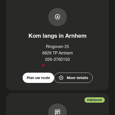
assistant_navigation
Kom langs in Arnhem
Ringoven 25
6826 TP Arnhem
026-3760150
add_circle
Plan uw route
Meer details
Vrijblijvend
chat