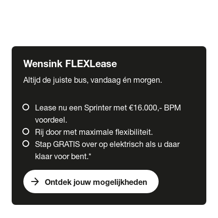
Ford
Fuso
Mercedes-Benz
Wensink FLEXLease
Altijd de juiste bus, vandaag én morgen.
Lease nu een Sprinter met €16.000,- BPM
voordeel.
Rij door met maximale flexibiliteit.
Stap GRATIS over op elektrisch als u daar
klaar voor bent.*
arrow_forward
Ontdek jouw mogelijkheden
expand_more
Trucks